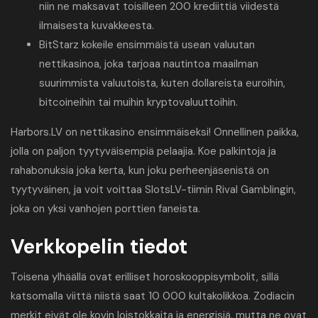
niin ne maksavat toisilleen 200 krediittiä viidestä
ilmaisesta kuvakkeesta.
BitStarz kokeile ensimmäistä usean valuutan
nettikasinoa, joka tarjoaa nautintoa maailman
suurimmista valuutoista, kuten dollareista euroihin,
bitcoineihin tai muihin kryptovaluuttoihin.
Harbors.LV on nettikasino ensimmäiseksi! Onnellinen paikka,
jolla on paljon tyytyväisempiä pelaajia. Koe palkintoja ja
rahabonuksia joka kerta, kun joku perheenjäsenistä on
tyytyväinen, ja voit voittaa SlotsLV-tiimin Rival Gamblingin,
joka on yksi vanhojen porttien faneista.
Verkkopelin tiedot
Toisena ylhäällä ovat erilliset horoskooppisymbolit, sillä
katsomalla viittä niistä saat 10 000 kultakolikkoa. Zodiacin
merkit eivät ole kovin loistokkaita ja energisiä, mutta ne ovat