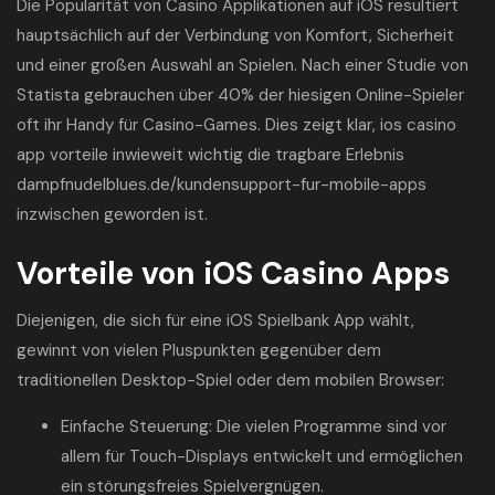
Die Popularität von Casino Applikationen auf iOS resultiert
hauptsächlich auf der Verbindung von Komfort, Sicherheit
und einer großen Auswahl an Spielen. Nach einer Studie von
Statista gebrauchen über 40% der hiesigen Online-Spieler
oft ihr Handy für Casino-Games. Dies zeigt klar,
ios casino
app vorteile
inwieweit wichtig die tragbare Erlebnis
dampfnudelblues.de/kundensupport-fur-mobile-apps
inzwischen geworden ist.
Vorteile von iOS Casino Apps
Diejenigen, die sich für eine iOS Spielbank App wählt,
gewinnt von vielen Pluspunkten gegenüber dem
traditionellen Desktop-Spiel oder dem mobilen Browser:
Einfache Steuerung: Die vielen Programme sind vor
allem für Touch-Displays entwickelt und ermöglichen
ein störungsfreies Spielvergnügen.