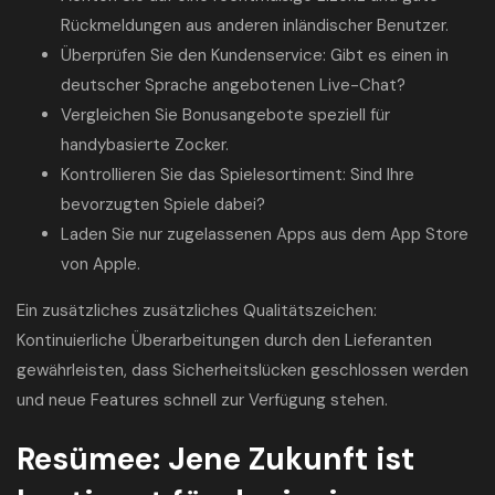
Rückmeldungen aus anderen inländischer Benutzer.
Überprüfen Sie den Kundenservice: Gibt es einen in
deutscher Sprache angebotenen Live-Chat?
Vergleichen Sie Bonusangebote speziell für
handybasierte Zocker.
Kontrollieren Sie das Spielesortiment: Sind Ihre
bevorzugten Spiele dabei?
Laden Sie nur zugelassenen Apps aus dem App Store
von Apple.
Ein zusätzliches zusätzliches Qualitätszeichen:
Kontinuierliche Überarbeitungen durch den Lieferanten
gewährleisten, dass Sicherheitslücken geschlossen werden
und neue Features schnell zur Verfügung stehen.
Resümee: Jene Zukunft ist