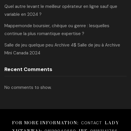
Quel autre levant le meilleur opérateur en ligne sauf que
variable en 2024 ?
Mappemonde boursier, chèque ou genre : lesquelles
continue la plus romantique expertise ?
Salle de jeu quelque peu Archive 4$ Salle de jeu à Archive
Mini Canada 2024
Recent Comments
No comments to show.
FOR MORE INFORMATION;
LADY
CONTACT
XI(TANWA):
IRE
08139040550
08183141756