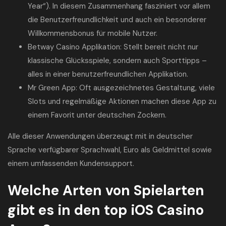
Year“). In diesem Zusammenhang fasziniert vor allem
die Benutzerfreundlichkeit und auch ein besonderer
Willkommensbonus für mobile Nutzer.
Betway Casino Applikation: Stellt bereit nicht nur
klassische Glücksspiele, sondern auch Sporttipps –
alles in einer benutzerfreundlichen Applikation.
Mr Green App: Oft ausgezeichnetes Gestaltung, viele
Slots und regelmäßige Aktionen machen diese App zu
einem Favorit unter deutschen Zockern.
Alle dieser Anwendungen überzeugt mit in deutscher
Sprache verfügbarer Sprachwahl, Euro als Geldmittel sowie
einem umfassenden Kundensupport.
Welche Arten von Spielarten
gibt es in den top iOS Casino