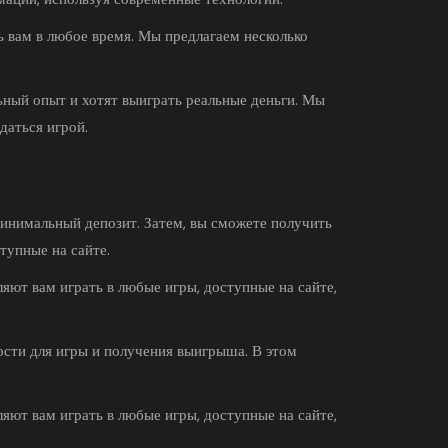
 вам в любое время. Мы предлагаем несколько
ьный опыт и хотят выиграть реальные деньги. Мы
даться игрой.
минимальный депозит. Затем, вы сможете получить
тупные на сайте.
яют вам играть в любые игры, доступные на сайте,
ости для игры и получения выигрыша. В этом
яют вам играть в любые игры, доступные на сайте,