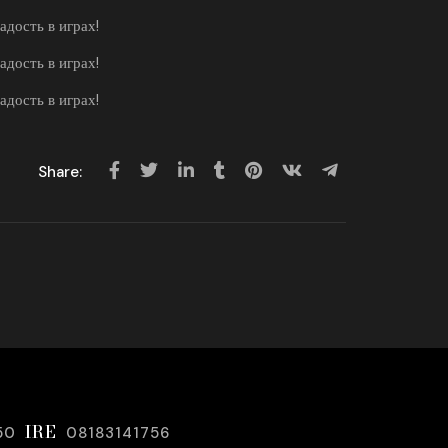
дость в играх!
дость в играх!
дость в играх!
Share:
IRE
50
08183141756