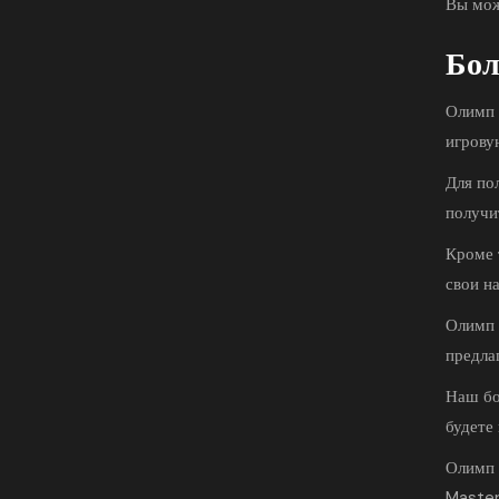
Вы мож
Бол
Олимп 
игрову
Для по
получи
Кроме 
свои н
Олимп 
предла
Наш бо
будете
Олимп 
Master