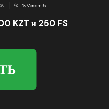
026
No Comments
00 KZT и 250 FS
ТЬ