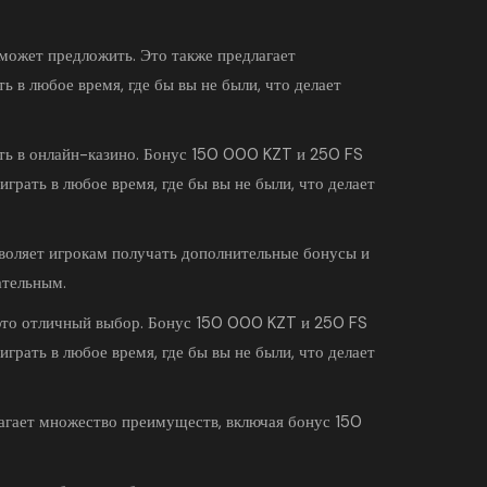
может предложить. Это также предлагает
ь в любое время, где бы вы не были, что делает
ать в онлайн-казино. Бонус 150 000 KZT и 250 FS
грать в любое время, где бы вы не были, что делает
зволяет игрокам получать дополнительные бонусы и
ательным.
 это отличный выбор. Бонус 150 000 KZT и 250 FS
грать в любое время, где бы вы не были, что делает
лагает множество преимуществ, включая бонус 150