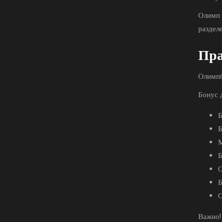
Олимп 
раздел
Пра
Олимпб
Бонус 
Б
Б
М
Б
О
Б
О
Важно!