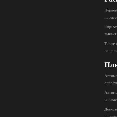
Первой
процес
Еще от
выявит
Также 
сопров
Плю
Автома
операт
Автома
снижае
Дополн
прошли 