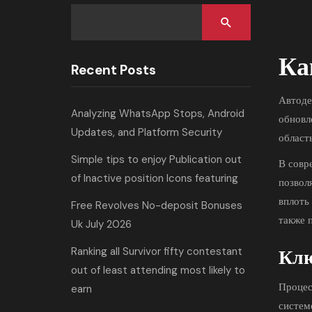
Ка
Recent Posts
Автоде
Analyzing WhatsApp Stops, Android
обновл
Updates, and Platform Security
област
Simple tips to enjoy Publication out
В совр
of Inactive position Icons featuring
позвол
вплоть
Free Revolves No-deposit Bonuses
также 
Uk July 2026
Ranking all Survivor fifty contestant
Клю
out of least attending most likely to
Процес
earn
систем