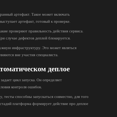
ранный артефакт. Такое может включать
выступает артефакт, готовый к проверке.
акие проверяют правильность действия сервиса.
При случае дефектов деплой блокируется.
ужную инфраструктуру. Это может являться
лняются вне участия специалиста.
втоматическом деплое
задает цикл запуска. Он определяет
словия контроля ошибок.
, тесты способны запускаться совместно, для того
стадий платформа формирует действие про деплое