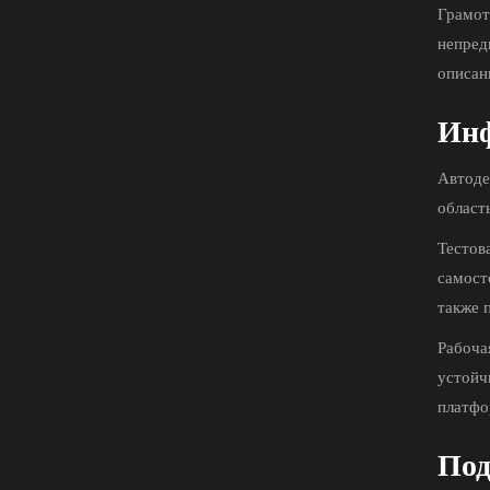
Грамот
непред
описан
Инф
Автоде
область
Тестов
самост
также 
Рабоча
устойч
платфо
Под