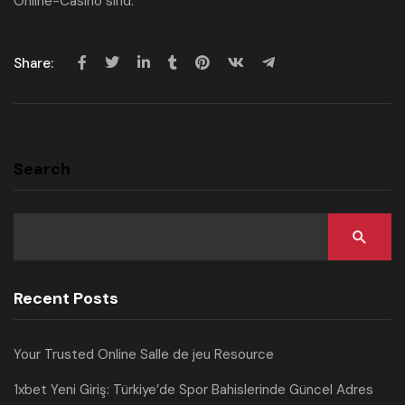
Online-Casino sind.
Share:
Search
Recent Posts
Your Trusted Online Salle de jeu Resource
1xbet Yeni Giriş: Türkiye’de Spor Bahislerinde Güncel Adres