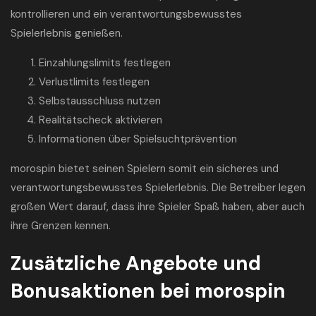
kontrollieren und ein verantwortungsbewusstes
Spielerlebnis genießen.
Einzahlungslimits festlegen
Verlustlimits festlegen
Selbstausschluss nutzen
Realitätscheck aktivieren
Informationen über Spielsuchtprävention
morospin bietet seinen Spielern somit ein sicheres und
verantwortungsbewusstes Spielerlebnis. Die Betreiber legen
großen Wert darauf, dass ihre Spieler Spaß haben, aber auch
ihre Grenzen kennen.
Zusätzliche Angebote und
Bonusaktionen bei morospin