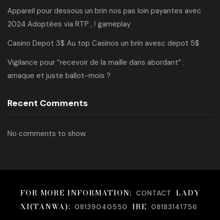
Appareil pour dessous un brin nos pas loin payantes avec
2024 Adoptées via RTP , ! gameplay
Casino Depot 3$ Au top Casinos un brin avesc depot 5$
Vigilance pour “recevoir de la maille dans abordant” :
arnaque et juste ballot-mois ?
Recent Comments
No comments to show.
FOR MORE INFORMATION;
LADY
CONTACT
XI(TANWA):
IRE
08139040550
08183141756