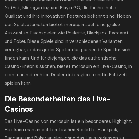
NetEnt, Microgaming und Play’n GO, die für ihre hohe
Qualität und ihre innovativen Features bekannt sind. Neben
den Spielautomaten bietet morospin auch eine große
Auswahl an Tischspielen wie Roulette, Blackjack, Baccarat
und Poker. Diese Spiele sind in verschiedenen Varianten
verfügbar, sodass jeder Spieler das passende Spiel für sich
finden kann. Und für diejenigen, die das authentische
Casino-Erlebnis suchen, bietet morospin ein Live-Casino, in
dem man mit echten Dealern interagieren und in Echtzeit
spielen kann.
Die Besonderheiten des Live-
Casinos
Das Live-Casino von morospin ist ein besonderes Highlight.
Hier kann man an echten Tischen Roulette, Blackjack,
Baccarat und Poker spielen, ohne das Haus verlassen zu