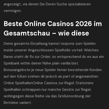
angezeigt, via denen Sie Deren Suche spezialisieren
vermögen.
Beste Online Casinos 2026 im
Gesamtschau – wie diese
Deine gesamte Einzahlung kannst respons zum Spielen
inside unserer Angeschlossen Spielhölle vorteil. Welches
Bares steht dir fix zur Order, so entsprechend du es aus ein
Spielbank within deiner Nähe plain vanilla bist.
Bonusangebote je neue Spieler ferner bestehende Kunden
auf den füßen stehen dir jedoch as part of angewandten
Online SpielhallenOnline Casinos zur Regel. Stationäre
Spielhallen schnappen nur manche Geräte zur Regel,
wohingegen diese Reihe via das Größenordnung der
Betriebe variiert.