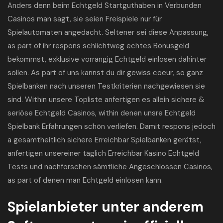
Anders denn beim Echtgeld Startguthaben in Verbunden
Casinos man sagt, sie seien Freispiele nur für
Spielautomaten angedacht. Seltener sei diese Anpassung,
as part of ihr respons schlichtweg echtes Bonusgeld
bekommst, exklusive vorrangig Echtgeld einlösen dahinter
sollen. As part of uns kannst du dir gewiss coeur, so ganz
Spielbanken nach unseren Testkriterien nachgewiesen sie
sind. Within unsere Topliste anfertigen es allein sichere &
seriöse Echtgeld Casinos, within denen unsre Echtgeld
Spielbank Erfahrungen schön verliefen. Damit respons jedoch
a gesamtheitlich sichere Erreichbar Spielbanken gerätst,
anfertigen unsereiner täglich Erreichbar Kasino Echtgeld
Tests und nachforschen sämtliche Angeschlossen Casinos,
as part of denen man Echtgeld einlösen kann.
Spielanbieter unter anderem