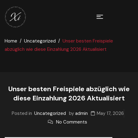
Home
Uncategorized
Unser besten Freispiele
abzüglich wie diese Einzahlung 2026 Aktualisiert
Unser besten Freispiele abzüglich wie
diese Einzahlung 2026 Aktualisiert
Posted in
Uncategorized
by
admin
May 17, 2026
No Comments