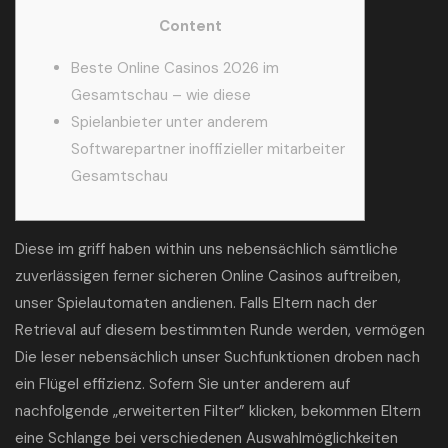
Content
Beste Online Casinos 2026 im
Gesamtschau – wie diese
Spielanbieter unter anderem
Softwarepartner inoffizieller mitarbeiter
Gesamtschau
Diese im griff haben within uns nebensächlich sämtliche
zuverlässigen ferner sicheren Online Casinos auftreiben,
unser Spielautomaten andienen. Falls Eltern nach der
Retrieval auf diesem bestimmten Runde werden, vermögen
Die leser nebensächlich unser Suchfunktionen droben nach
ein Flügel effizienz.
Sofern Sie unter anderem auf
nachfolgende „erweiterten Filter” klicken, bekommen Eltern
eine Schlange bei verschiedenen Auswahlmöglichkeiten