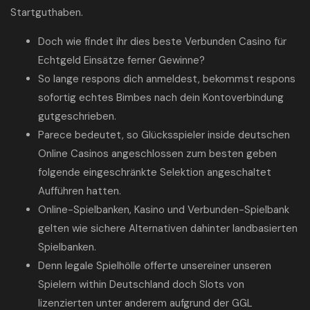
Startguthaben.
Doch wie findet ihr dies beste Verbunden Casino für
Echtgeld Einsätze ferner Gewinne?
So lange respons dich anmeldest, bekommst respons
sofortig echtes Bimbes nach dein Kontoverbindung
gutgeschrieben.
Parece bedeutet, so Glücksspieler inside deutschen
Online Casinos angeschlossen zum besten geben
folgende eingeschränkte Selektion angeschaltet
Aufführen hatten.
Online-Spielbanken, Kasino und Verbunden-Spielbank
gelten wie sichere Alternativen dahinter landbasierten
Spielbanken.
Denn legale Spielhölle offerte unsereiner unseren
Spielern within Deutschland doch Slots von
lizenzierten unter anderem aufgrund der GGL