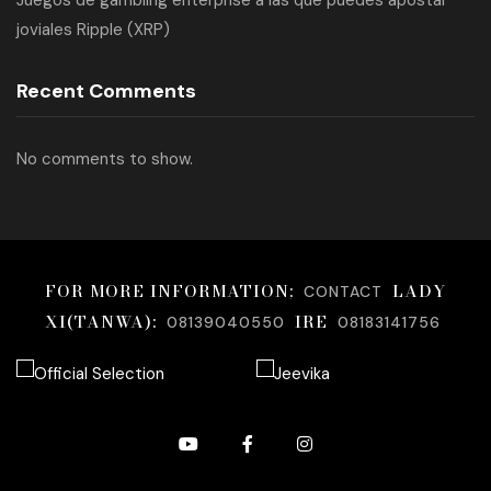
Juegos de gambling enterprise a las que puedes apostar
joviales Ripple (XRP)
Recent Comments
No comments to show.
FOR MORE INFORMATION;
LADY
CONTACT
XI(TANWA):
IRE
08139040550
08183141756