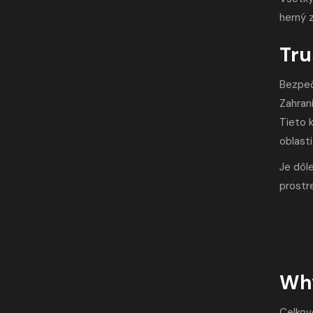
herný z
Tru
Bezpeč
Zahrani
Tieto k
oblasti
Je dôl
prostre
Why
Celkovo