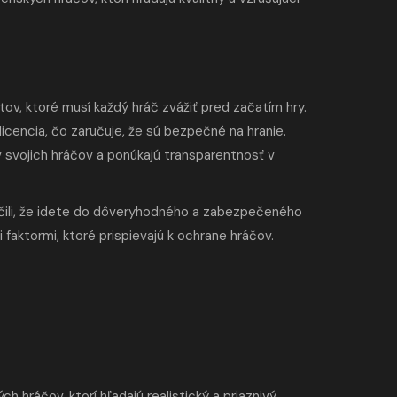
ov, ktoré musí každý hráč zvážiť pred začatím hry.
licencia, čo zaručuje, že sú bezpečné na hranie.
v svojich hráčov a ponúkajú transparentnosť v
ečili, že idete do dôveryhodného a zabezpečeného
 faktormi, ktoré prispievajú k ochrane hráčov.
h hráčov, ktorí hľadajú realistický a priaznivý