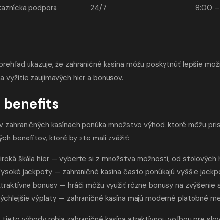
kaznícka podpora
24/7
8:00 –
prehľad ukazuje, že zahraničné kasína môžu poskytnúť lepšie mož
na vyžitie zaujímavých hier a bonusov.
 benefits
 v zahraničných kasínach ponúka množstvo výhod, ktoré môžu prisp
ch benefitov, ktoré by ste mali zvážiť:
iroká škála hier — vyberte si z množstva možností, od stolových 
ysoké jackpoty — zahraničné kasína často ponúkajú vyššie jackpo
traktívne bonusy — hráči môžu využiť rôzne bonusy na zvýšenie s
ýchlejšie výplaty — zahraničné kasína majú moderné platobné met
tieto výhody robia zahraničné kasína atraktívnou voľbou pre slove