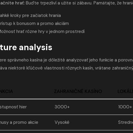
ačnite hrať:
Buďte trpezliví a užite si zábavu. Pamätajte, že hra
ahké kroky pre začiatok hrania
rístup k bonusom a promo akciám
ožnosť hrať rôzne hry v jednom prostredí
ture analysis
ere správneho kasína je dôležité analyzovať jeho funkcie a porovn
áva niektoré kľúčové vlastnosti rôznych kasín, vrátane zahraničn
NKCIA
ZAHRANIČNÉ KASÍNO
LOKÁL
stupnosť hier
3000+
1000+
nusy a promo akcie
Vysoké
Stredn