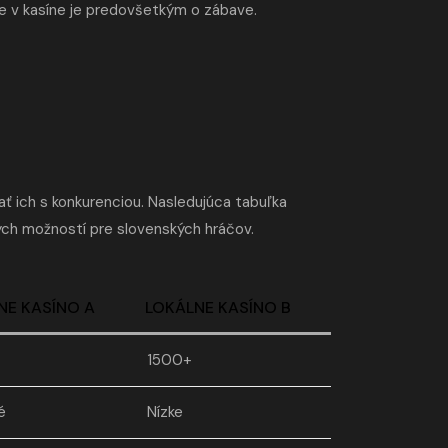
nie v kasíne je predovšetkým o zábave.
ať ich s konkurenciou. Nasledujúca tabuľka
ých možností pre slovenských hráčov.
NE KASÍNO A
LOKÁLNE KASÍNO B
1500+
é
Nízke