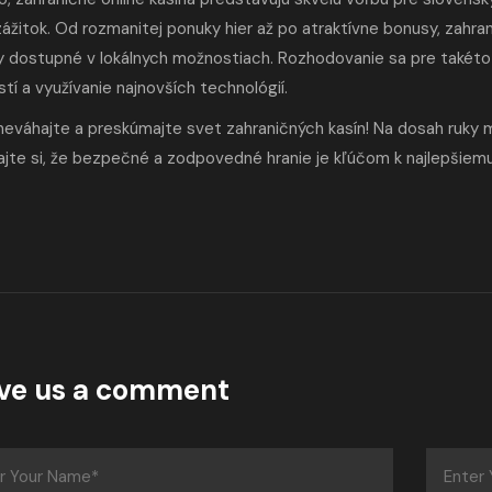
zážitok. Od rozmanitej ponuky hier až po atraktívne bonusy, zahra
y dostupné v lokálnych možnostiach. Rozhodovanie sa pre takét
í a využívanie najnovších technológií.
neváhajte a preskúmajte svet zahraničných kasín! Na dosah ruky
jte si, že bezpečné a zodpovedné hranie je kľúčom k najlepšiemu 
ve us a comment