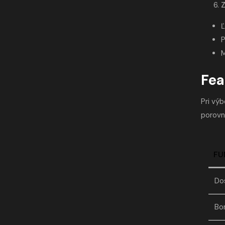
Z
Ľ
P
M
Fea
Pri výb
porovn
FU
Do
Bo