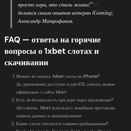
просто игра, это стиль жизни!” —
делится своим опытом ветеран iGaming,
Александр Митрофанов.
FAQ — ответы на горячие
вопросы о 1xbet слотах и
скачивании
Можно ли скачать 1xbet слоты на iPhone?
Да, приложение доступно и для iOS, скачать можно
официально с сайта 1xbet.
Есть ли безопасность при игре через приложение?
Абсолютно. 1xbet использует новейшие протоколы
защиты данных и лицензирование.
Какие слоты считаются самыми прибыльными?