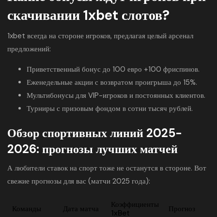
скачивании 1xbet слотов?
1xbet всегда на стороне игроков, предлагая целый арсенал
предложений:
Приветственный бонус до 100 евро +100 фриспинов.
Еженедельные акции с возвратом проигрыша до 15%.
Мультибонусы для VIP-игроков и постоянных клиентов.
Турниры с призовым фондом в сотни тысяч рублей.
Обзор спортивных линий 2025-
2026: прогнозы лучших матчей
А любители ставок на спорт тоже не останутся в стороне. Вот
свежие прогнозы для вас (матчи 2025 года):
Коэффициенты
Команды
Дата матча
Прогноз
1xBet