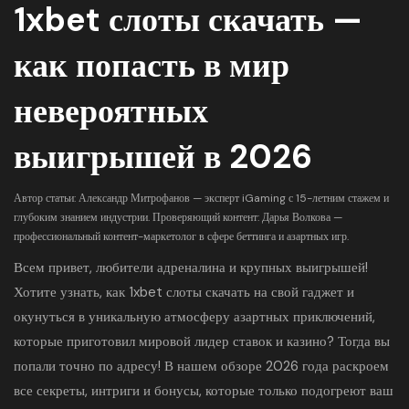
1xbet слоты скачать —
как попасть в мир
невероятных
выигрышей в 2026
Автор статьи: Александр Митрофанов — эксперт iGaming с 15-летним стажем и
глубоким знанием индустрии. Проверяющий контент: Дарья Волкова —
профессиональный контент-маркетолог в сфере беттинга и азартных игр.
Всем привет, любители адреналина и крупных выигрышей!
Хотите узнать, как
1xbet слоты скачать
на свой гаджет и
окунуться в уникальную атмосферу азартных приключений,
которые приготовил мировой лидер ставок и казино? Тогда вы
попали точно по адресу! В нашем обзоре 2026 года раскроем
все секреты, интриги и бонусы, которые только подогреют ваш