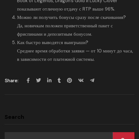
Book of Legends, Dragon’s Gold и Lucky Clover
показывают отличную отдачу с RTP выше 96%.
Можно ли получить бонусы сразу после скачивания?
Да, новичкам положен приветственный пакет с
фриспинами и депозитным бонусом.
Как быстро выводятся выигрыши?
Среднее время обработки заявки — от 10 минут до часа,
в зависимости от платежной системы.
Share:
Search