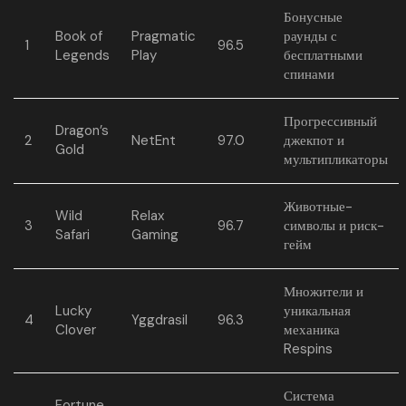
Бонусные
Book of
Pragmatic
раунды с
1
96.5
Legends
Play
бесплатными
спинами
Прогрессивный
Dragon’s
2
NetEnt
97.0
джекпот и
Gold
мультипликаторы
Животные-
Wild
Relax
3
96.7
символы и риск-
Safari
Gaming
гейм
Множители и
Lucky
уникальная
4
Yggdrasil
96.3
Clover
механика
Respins
Система
Fortune