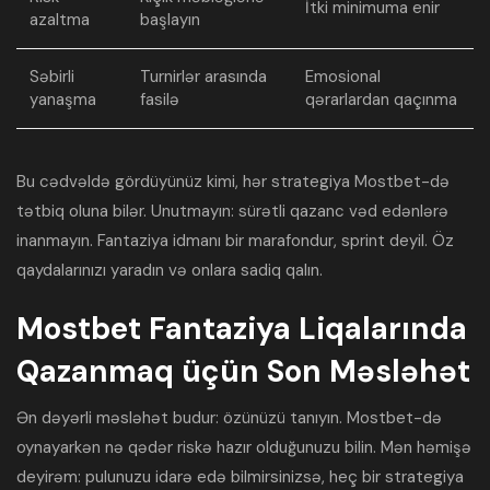
İtki minimuma enir
azaltma
başlayın
Səbirli
Turnirlər arasında
Emosional
yanaşma
fasilə
qərarlardan qaçınma
Bu cədvəldə gördüyünüz kimi, hər strategiya Mostbet-də
tətbiq oluna bilər.
Unutmayın
: sürətli qazanc vəd edənlərə
inanmayın. Fantaziya idmanı bir marafondur, sprint deyil. Öz
qaydalarınızı yaradın və onlara sadiq qalın.
Mostbet Fantaziya Liqalarında
Qazanmaq üçün Son Məsləhət
Ən dəyərli məsləhət budur: özünüzü tanıyın. Mostbet-də
oynayarkən nə qədər riskə hazır olduğunuzu bilin. Mən həmişə
deyirəm: pulunuzu idarə edə bilmirsinizsə, heç bir strategiya