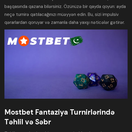
başqasında qazana bilərsiniz. Özünüzə bir qayda qoyun: ayda
neçə turnirə qatılacağınızı müəyyən edin. Bu, sizi impulsiv
qərarlardan qoruyar və zamanla daha yaxşı nəticələr gətirər.
Mostbet Fantaziya Turnirlərində
Təhlil və Səbr