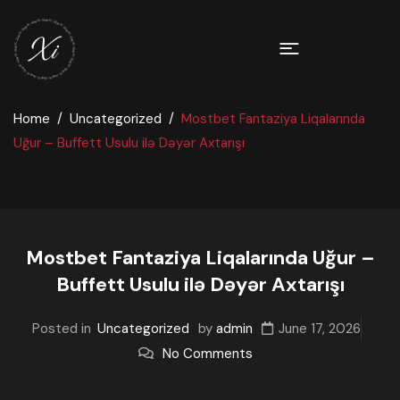
Home
Uncategorized
Mostbet Fantaziya Liqalarında
Uğur – Buffett Usulu ilə Dəyər Axtarışı
Mostbet Fantaziya Liqalarında Uğur –
Buffett Usulu ilə Dəyər Axtarışı
Posted in
Uncategorized
by
admin
June 17, 2026
No Comments