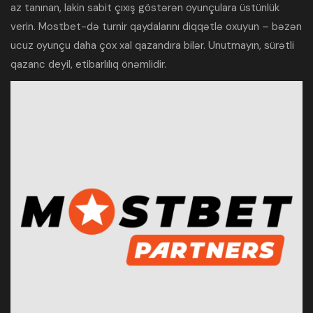
az tanınan, lakin sabit çıxış göstərən oyunçulara üstünlük
verin. Mostbet-də turnir qaydalarını diqqətlə oxuyun – bəzən
ucuz oyunçu daha çox xal qazandıra bilər. Unutmayın, sürətli
qazanc deyil, etibarlılıq önəmlidir.