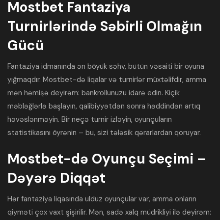
Mostbet Fantaziya
Turnirlərində Səbirli Olmağın
Gücü
Fantaziya idmanında ən böyük səhv, bütün vəsaiti bir oyuna
yığmaqdır. Mostbet-də liqalar və turnirlər müxtəlifdir, amma
mən həmişə deyirəm: bankrollunuzu idarə edin. Kiçik
məbləğlərlə başlayın, qalibiyyətdən sonra həddindən artıq
həvəslənməyin. Bir neçə turnir izləyin, oyunçuların
statistikasını öyrənin – bu, sizi tələsik qərarlardan qoruyar.
Mostbet-də Oyunçu Seçimi –
Dəyərə Diqqət
Hər fantaziya liqasında ulduz oyunçular var, amma onların
qiyməti çox vaxt şişirilir. Mən, sadə xalq müdrikliyi ilə deyirəm: