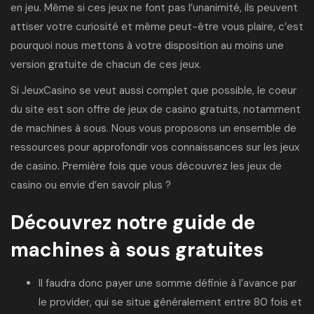
en jeu. Même si ces jeux ne font pas l’unanimité, ils peuvent
attiser votre curiosité et même peut-être vous plaire, c’est
pourquoi nous mettons à votre disposition au moins une
version gratuite de chacun de ces jeux.
Si JeuxCasino se veut aussi complet que possible, le coeur
du site est son offre de jeux de casino gratuits, notamment
de machines à sous. Nous vous proposons un ensemble de
ressources pour approfondir vos connaissances sur les jeux
de casino. Première fois que vous découvrez les jeux de
casino ou envie d’en savoir plus ?
Découvrez notre guide de
machines à sous gratuites
Il faudra donc payer une somme définie à l’avance par
le provider, qui se situe généralement entre 80 fois et