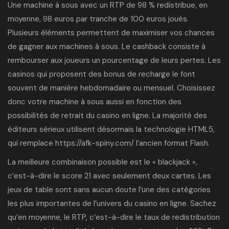
Une machine à sous avec un RTP de 98 % redistribue, en
moyenne, 98 euros par tranche de 100 euros joués.
Plusieurs éléments permettent de maximiser vos chances
de gagner aux machines à sous. Le cashback consiste à
rembourser aux joueurs un pourcentage de leurs pertes. Les
casinos qui proposent des bonus de recharge le font
souvent de manière hebdomadaire ou mensuel. Choisissez
donc votre machine à sous aussi en fonction des
possibilités de retrait du casino en ligne. La majorité des
éditeurs sérieux utilisent désormais la technologie HTML5,
qui remplace
https://afk-spiny.com/
l’ancien format Flash.
La meilleure combinaison possible est le « blackjack »,
c’est-à-dire le score 21 avec seulement deux cartes. Les
jeux de table sont sans aucun doute l’une des catégories
les plus importantes de l’univers du casino en ligne. Sachez
qu’en moyenne, le RTP, c’est-à-dire le taux de redistribution