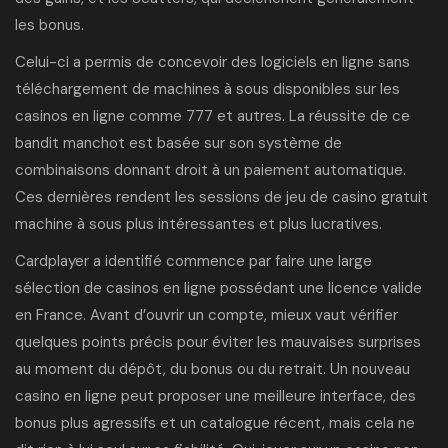
les bonus.
Celui-ci a permis de concevoir des logiciels en ligne sans
téléchargement de machines à sous disponibles sur les
casinos en ligne comme 777 et autres. La réussite de ce
bandit manchot est basée sur son système de
combinaisons donnant droit à un paiement automatique.
Ces dernières rendent les sessions de jeu de casino gratuit
machine à sous plus intéressantes et plus lucratives.
Cardplayer a identifié commence par faire une large
sélection de casinos en ligne possédant une licence valide
en France. Avant d’ouvrir un compte, mieux vaut vérifier
quelques points précis pour éviter les mauvaises surprises
au moment du dépôt, du bonus ou du retrait. Un nouveau
casino en ligne peut proposer une meilleure interface, des
bonus plus agressifs et un catalogue récent, mais cela ne