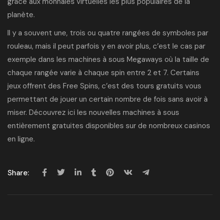
grâce aux monnaies virtuelles les plus populaires de la
planète.
Il y a souvent une, trois ou quatre rangées de symboles par
rouleau, mais il peut parfois y en avoir plus, c’est le cas par
exemple dans les machines à sous Megaways où la taille de
chaque rangée varie à chaque spin entre 2 et 7. Certains
jeux offrent des Free Spins, c’est des tours gratuits vous
permettant de jouer un certain nombre de fois sans avoir à
miser. Découvrez ici les nouvelles machines à sous
entièrement gratuites disponibles sur de nombreux casinos
en ligne.
Share: