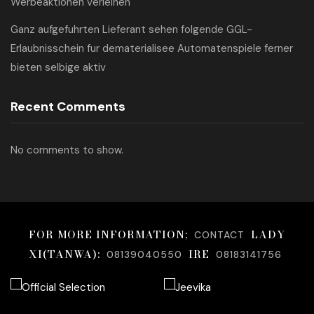
Werbeaktionen verleihen
Ganz aufgefuhrten Lieferant sehen folgende GGL-
Erlaubnisschein fur dematerialisee Automatenspiele ferner
bieten selbige aktiv
Recent Comments
No comments to show.
FOR MORE INFORMATION;
LADY
CONTACT
XI(TANWA):
IRE
08139040550
08183141756