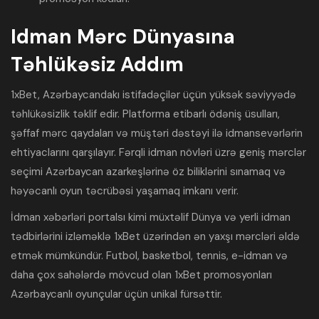
Idman Mərc Dünyasına
Təhlükəsiz Addım
1xBet, Azərbaycandakı istifadəçilər üçün yüksək səviyyədə
təhlükəsizlik təklif edir. Platforma etibarlı ödəniş üsulları,
şəffaf mərc qaydaları və müştəri dəstəyi ilə idmansevərlərin
ehtiyaclarını qarşılayır. Fərqli idman növləri üzrə geniş mərclər
seçimi Azərbaycan azarkeşlərinə öz biliklərini sınamaq və
həyəcanlı oyun təcrübəsi yaşamaq imkanı verir.
İdman xəbərləri portalsı kimi müxtəlif Dünya və yerli idman
tədbirlərini izləməklə 1xBet üzərindən ən yaxşı mərcləri əldə
etmək mümkündür. Futbol, basketbol, tennis, e-idman və
daha çox sahələrdə mövcud olan 1xBet promosyonları
Azərbaycanlı oyunçular üçün unikal fürsəttir.