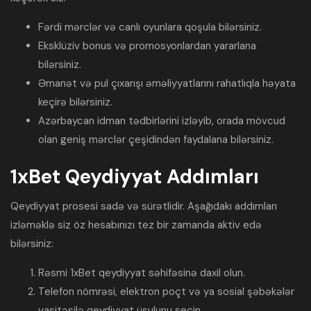
Fərdi mərclər və canlı oyunlara qoşula bilərsiniz.
Eksklüziv bonus və promosyonlardan yararlana
bilərsiniz.
Əmanət və pul çıxarışı əməliyyatlarını rahatlıqla həyata
keçirə bilərsiniz.
Azərbaycan idman tədbirlərini izləyib, orada mövcud
olan geniş mərclər çeşidindən faydalana bilərsiniz.
1xBet Qeydiyyat Addımları
Qeydiyyat prosesi sadə və sürətlidir. Aşağıdakı addımları
izləməklə siz öz hesabınızı tez bir zamanda aktiv edə
bilərsiniz:
Rəsmi
1xBet qeydiyyat səhifəsinə
daxil olun.
Telefon nömrəsi, elektron poçt və ya sosial şəbəkələr
vasitəsilə qeydiyyat üsulunu seçin.