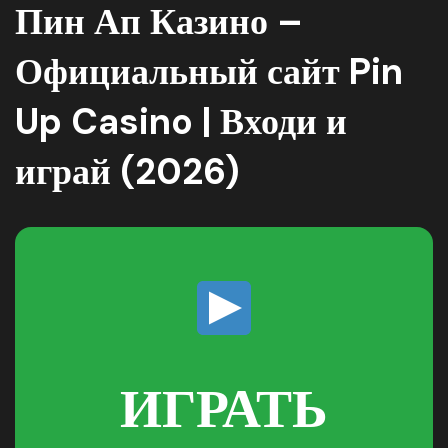
Пин Ап Казино –
Официальный сайт Pin
Up Casino | Входи и
играй (2026)
ИГРАТЬ