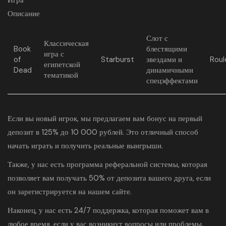
Игра
Описание
Слот с
Классическая
Book
блестящими
игра с
of
Starburst
звездами и
Roul
египетской
Dead
динамичными
тематикой
спецэффектами
Если вы новый игрок, мы предлагаем вам бонус на первый
депозит в 125% до 10 000 рублей. Это отличный способ
начать играть и получить реальные выигрыши.
Также, у нас есть программа реферальной системы, которая
позволяет вам получать 50% от депозита вашего друга, если
он зарегистрируется на нашем сайте.
Наконец, у нас есть 24/7 поддержка, которая поможет вам в
любое время, если у вас возникнут вопросы или проблемы.