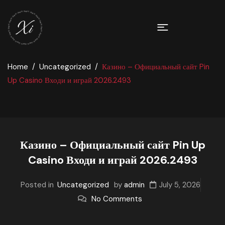
Home
Uncategorized
Казино – Официальный сайт Pin
Up Casino Входи и играй 2026.2493
Казино – Официальный сайт Pin Up
Casino Входи и играй 2026.2493
Posted in
Uncategorized
by
admin
July 5, 2026
No Comments