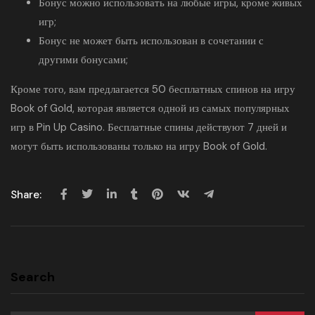
Бонус можно использовать на любые игры, кроме живых
игр;
Бонус не может быть использован в сочетании с
другими бонусами;
Кроме того, вам предлагается 50 бесплатных спинов на игру
Book of Gold, которая является одной из самых популярных
игр в Pin Up Casino. Бесплатные спины действуют 7 дней и
могут быть использованы только на игру Book of Gold.
Share:
Search