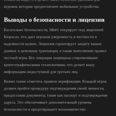
игроков, которые предпочитают мобильные устройства.
Выводы о безопасности и лицензии
Касательно безопасности, 1xbet оперирует под лицензией
Кюрасао, что дает игрокам уверенность в честности и
надежности казино. Лицензия гарантирует защиту ваших
данных и денежные транзакции, а также выполнение правил
честной игры. Все операции защищены современными
криптографическими технологиями, что делает вашу
информацию недоступной для третьих лиц.
Важно также отметить правила верификации. Каждый игрок
должен пройти процедуру подтверждения своей личности,
предоставив документы, такие как паспорт и подтверждение
адреса. Это обеспечивает дополнительный уровень
безопасности и предотвращает мошенничество.