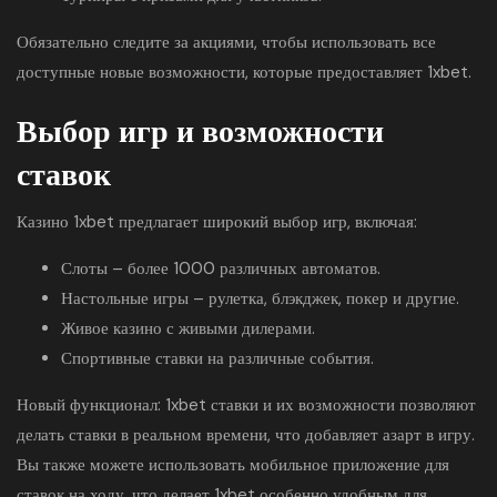
Обязательно следите за акциями, чтобы использовать все
доступные новые возможности, которые предоставляет 1xbet.
Выбор игр и возможности
ставок
Казино 1xbet предлагает широкий выбор игр, включая:
Слоты – более 1000 различных автоматов.
Настольные игры – рулетка, блэкджек, покер и другие.
Живое казино с живыми дилерами.
Спортивные ставки на различные события.
Новый функционал: 1xbet ставки и их возможности позволяют
делать ставки в реальном времени, что добавляет азарт в игру.
Вы также можете использовать мобильное приложение для
ставок на ходу, что делает 1xbet особенно удобным для