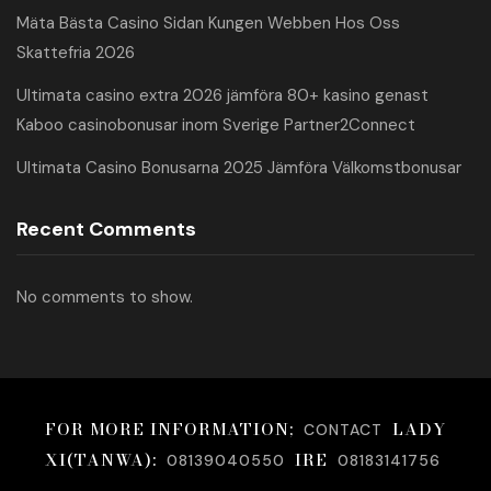
Mäta Bästa Casino Sidan Kungen Webben Hos Oss
Skattefria 2026
Ultimata casino extra 2026 jämföra 80+ kasino genast
Kaboo casinobonusar inom Sverige Partner2Connect
Ultimata Casino Bonusarna 2025 Jämföra Välkomstbonusar
Recent Comments
No comments to show.
FOR MORE INFORMATION;
LADY
CONTACT
XI(TANWA):
IRE
08139040550
08183141756