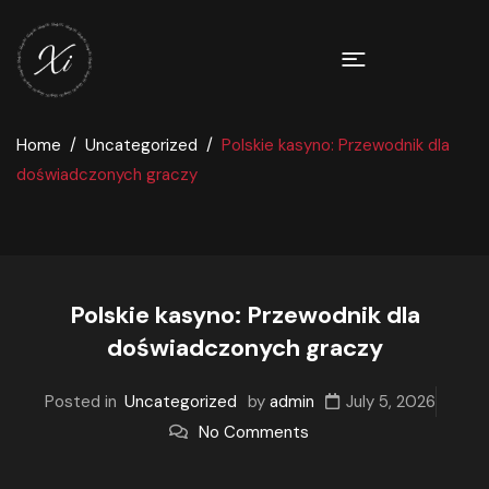
Home
Uncategorized
Polskie kasyno: Przewodnik dla
doświadczonych graczy
Polskie kasyno: Przewodnik dla
doświadczonych graczy
Posted in
Uncategorized
by
admin
July 5, 2026
No Comments