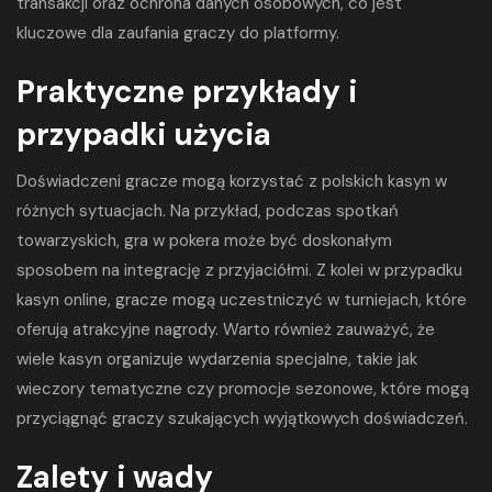
transakcji oraz ochrona danych osobowych, co jest
kluczowe dla zaufania graczy do platformy.
Praktyczne przykłady i
przypadki użycia
Doświadczeni gracze mogą korzystać z polskich kasyn w
różnych sytuacjach. Na przykład, podczas spotkań
towarzyskich, gra w pokera może być doskonałym
sposobem na integrację z przyjaciółmi. Z kolei w przypadku
kasyn online, gracze mogą uczestniczyć w turniejach, które
oferują atrakcyjne nagrody. Warto również zauważyć, że
wiele kasyn organizuje wydarzenia specjalne, takie jak
wieczory tematyczne czy promocje sezonowe, które mogą
przyciągnąć graczy szukających wyjątkowych doświadczeń.
Zalety i wady