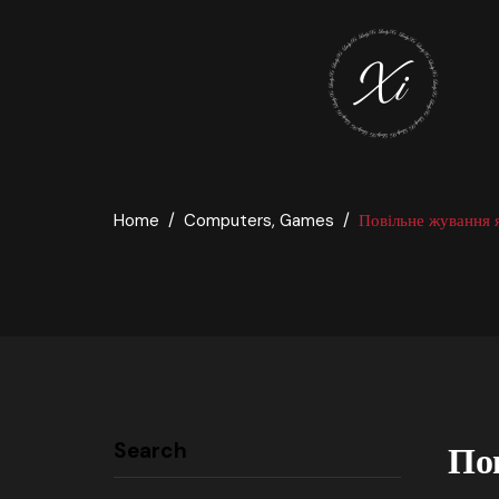
Home
Computers, Games
Повільне жування 
Search
По