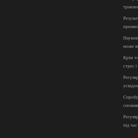
травле
Резуль
призвес
Наукові
може ви
Крім т
стрес 
Регуля
усвідо
Спробу
спожива
Регуля
під час