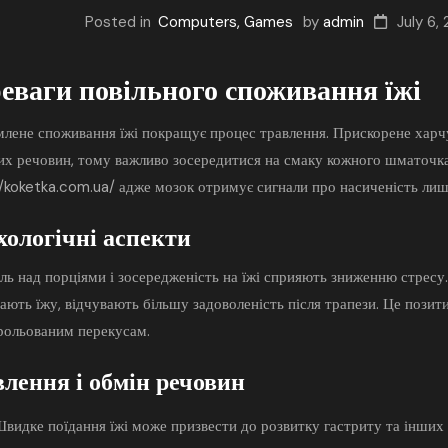
Posted in
Computers, Games
by
admin
July 6,
еваги повільного споживання їжі
млене споживання їжі
покращує процес травлення. Прискорене харчу
их речовин, тому важливо зосередитися на смаку кожного шматочка.
//koketka.com.ua/
адже мозок отримує сигнали про насиченість лише
ологічні аспекти
ль над порціями і зосередженість на їжі сприяють зниженню стресу.
ють їжу, відчувають більшу задоволеність після трапези. Це позити
рольованим перекусам.
лення і обмін речовин
видке поїдання їжі може призвести до розвитку гастриту та інши