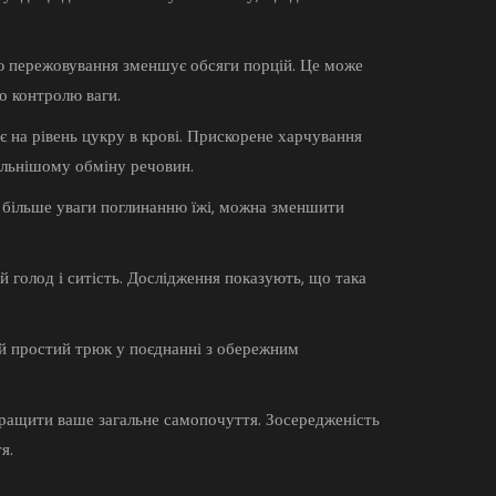
тю пережовування зменшує обсяги порцій. Це може
о контролю ваги.
є на рівень цукру в крові. Прискорене харчування
більнішому обміну речовин.
и більше уваги поглинанню їжі, можна зменшити
 голод і ситість. Дослідження показують, що така
.
ей простий трюк у поєднанні з обережним
ращити ваше загальне самопочуття. Зосередженість
я.