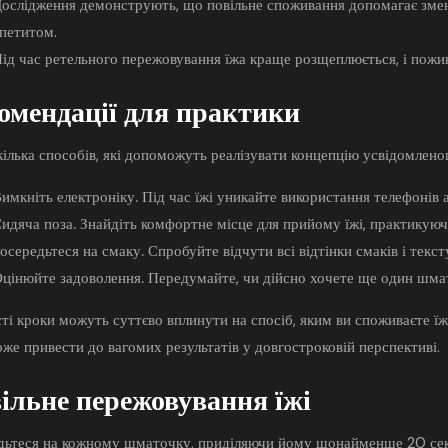
ослідження демонструють, що повільне споживання допомагає змен
петитом.
ід час ретельного пережовування їжа краще розщеплюється, і пожи
омендації для практики
кілька способів, які допоможуть реалізувати концепцію усвідомлено
имкніть електроніку.
Під час їжі уникайте використання телефонів а
идяча поза.
Знайдіть комфортне місце для прийому їжі, практикую
осередьтеся на смаку.
Спробуйте відчути всі відтінки смаків і текс
цінюйте задоволення.
Передумайте, чи дійсно хочете ще один шмато
ті кроки можуть суттєво вплинути на спосіб, яким ви споживаєте їж
же привести до вагомих результатів у довгостроковій перспективі.
ільне пережовування їжі
дьтеся на кожному шматочку, приділяючи йому щонайменше 20 секу