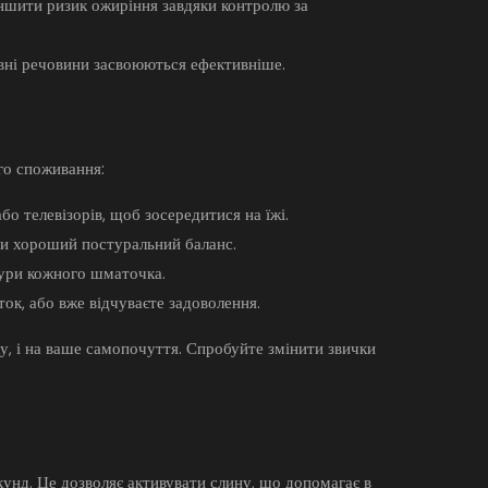
шити ризик ожиріння завдяки контролю за
вні речовини засвоюються ефективніше.
го споживання:
бо телевізорів, щоб зосередитися на їжі.
чи хороший постуральний баланс.
тури кожного шматочка.
к, або вже відчуваєте задоволення.
у, і на ваше самопочуття. Спробуйте змінити звички
нд. Це дозволяє активувати слину, що допомагає в