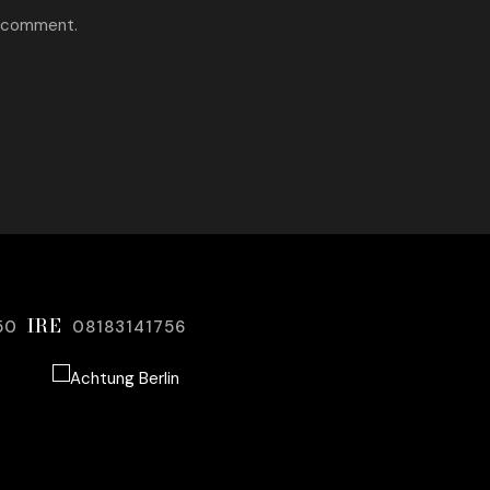
I comment.
IRE
50
08183141756