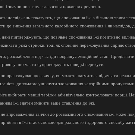
нні і значно полегшує засвоєння поживних речовин.
тати досліджень показують, що споживання їжі з більшою триваліс
ти до зниження загального калорійного споживання і, як наслідок, д
 дані підтверджують, що повільне споживання їжі позитивно вплива
кликати різкі стрибки, тоді як спокійне пережовування сприяє ста
ого, розслаблення під час їди покращує емоційний стан. Приділяюч
і тривогу, що часто супроводжують швидкі перекуси.
рно практикуючи цю звичку, ви можете навчитися відчувати реальний
мленість допомагає уникнути зловживання калорійними продуктами
йте вибирати менші тарілки, аби візуально контролювати порції. Ц
нням їжі здатен змінити ваше ставлення до їжі.
рне впровадження звички до розважливого споживання їжі може пок
 прийняття їжі стає основою для радісного і здорового способу житт