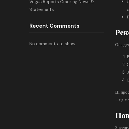
Д
Vegas Reports Cracking News &
а
Statements
П
Recent Comments
Рек
No comments to show.
Ось де
В
С
З
О
Ці прос
– це мо
Пов
Зосере