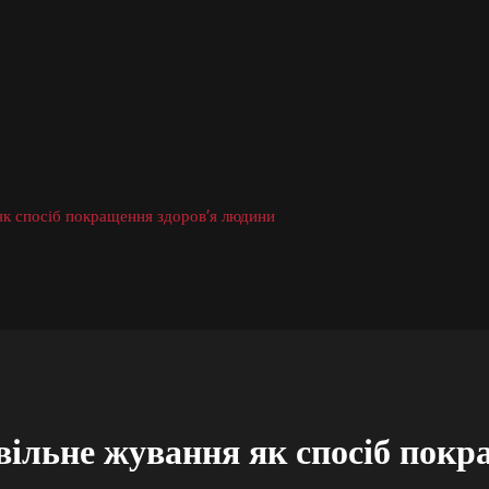
як спосіб покращення здоров’я людини
вільне жування як спосіб покр