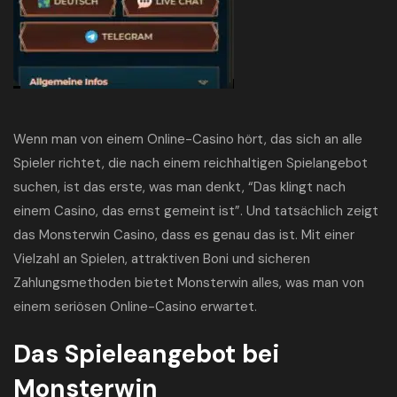
Wenn man von einem Online-Casino hört, das sich an alle
Spieler richtet, die nach einem reichhaltigen Spielangebot
suchen, ist das erste, was man denkt, “Das klingt nach
einem Casino, das ernst gemeint ist”. Und tatsächlich zeigt
das Monsterwin Casino, dass es genau das ist. Mit einer
Vielzahl an Spielen, attraktiven Boni und sicheren
Zahlungsmethoden bietet Monsterwin alles, was man von
einem seriösen Online-Casino erwartet.
Das Spieleangebot bei
Monsterwin