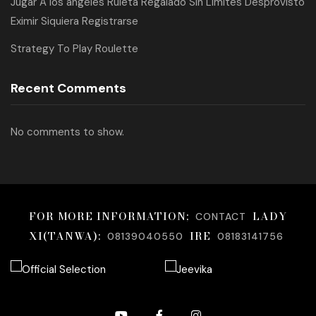
Jugar A los angeles Ruleta Regalado Sin Limites Desprovisto
Eximir Siquiera Registrarse
Strategy To Play Roulette
Recent Comments
No comments to show.
FOR MORE INFORMATION;
LADY
CONTACT
XI(TANWA):
IRE
08139040550
08183141756