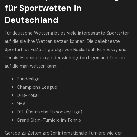
für Sportwetten in
Deutschland
Für deutsche Wetter gibt es viele interessante Sportarten,
auf die sie ihre Wetten setzen können. Die beliebteste
Sportart ist Fußball, gefolgt von Basketball, Eishockey und
Tennis. Hier sind einige der wichtigsten Ligen und Turniere,
auf die man wetten kann:
Bundesliga
Champions League
DFB-Pokal
NBA
DEL (Deutsche Eishockey Liga)
Grand Slam-Turniere im Tennis
Gerade zu Zeiten großer internationale Turniere wie der