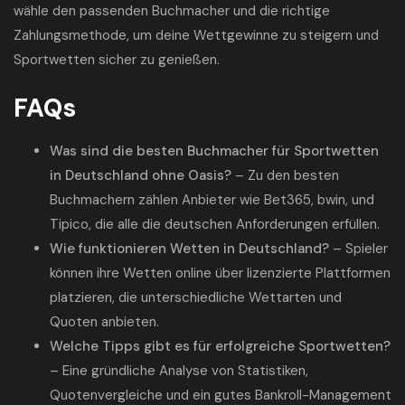
wähle den passenden Buchmacher und die richtige
Zahlungsmethode, um deine Wettgewinne zu steigern und
Sportwetten sicher zu genießen.
FAQs
Was sind die besten Buchmacher für Sportwetten
in Deutschland ohne Oasis?
– Zu den besten
Buchmachern zählen Anbieter wie Bet365, bwin, und
Tipico, die alle die deutschen Anforderungen erfüllen.
Wie funktionieren Wetten in Deutschland?
– Spieler
können ihre Wetten online über lizenzierte Plattformen
platzieren, die unterschiedliche Wettarten und
Quoten anbieten.
Welche Tipps gibt es für erfolgreiche Sportwetten?
– Eine gründliche Analyse von Statistiken,
Quotenvergleiche und ein gutes Bankroll-Management