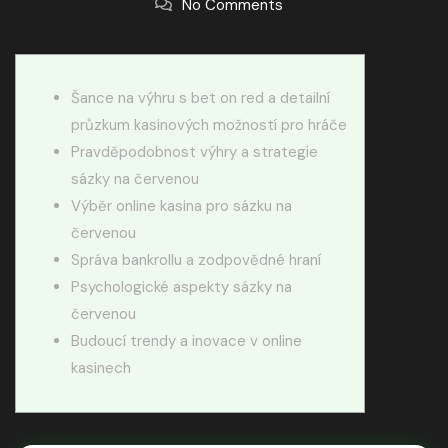
No Comments
Šance na výhru s bet on red a detailní
průzkum kasinových možností pro hráče
Pravděpodobnost výhry a strategie
sázky na červenou
Výběr online kasina pro sázku na
červenou
Správa bankrollu a zodpovědné hraní
Psychologické aspekty sázky na
červenou
Budoucí trendy a inovace v online
kasinech