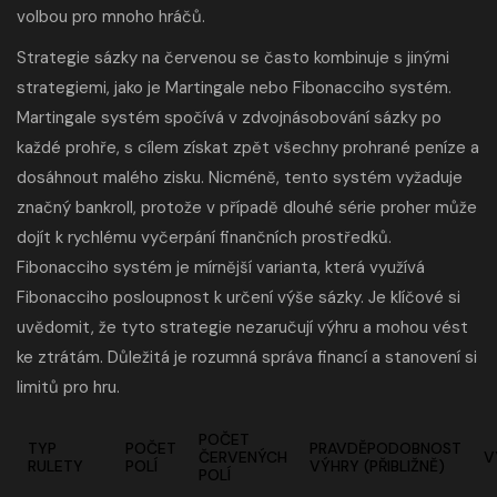
volbou pro mnoho hráčů.
Strategie sázky na červenou se často kombinuje s jinými
strategiemi, jako je Martingale nebo Fibonacciho systém.
Martingale systém spočívá v zdvojnásobování sázky po
každé prohře, s cílem získat zpět všechny prohrané peníze a
dosáhnout malého zisku. Nicméně, tento systém vyžaduje
značný bankroll, protože v případě dlouhé série proher může
dojít k rychlému vyčerpání finančních prostředků.
Fibonacciho systém je mírnější varianta, která využívá
Fibonacciho posloupnost k určení výše sázky. Je klíčové si
uvědomit, že tyto strategie nezaručují výhru a mohou vést
ke ztrátám. Důležitá je rozumná správa financí a stanovení si
limitů pro hru.
POČET
TYP
POČET
PRAVDĚPODOBNOST
ČERVENÝCH
V
RULETY
POLÍ
VÝHRY (PŘIBLIŽNĚ)
POLÍ