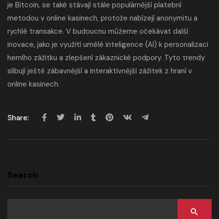
je Bitcoin, se také stávají stále populárnější platební
metodou v online kasinech, protože nabízejí anonymitu a
rychlé transakce. V budoucnu můžeme očekávat další
inovace, jako je využití umělé inteligence (AI) k personalizaci
herního zážitku a zlepšení zákaznické podpory. Tyto trendy
slibují ještě zábavnější a interaktivnější zážitek z hraní v
online kasinech.
Share:
Search