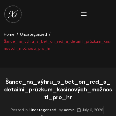
Home
Uncategorized
Šance_na_výhru_s_bet_on_red_a_detailní_průzkum_kasi
nových_možností_pro_hr
Šance_na_výhru_s_bet_on_red_a_
detailní_průzkum_kasinových_možnos
tí_pro_hr
Posted in
Uncategorized
by
admin
July 6, 2026