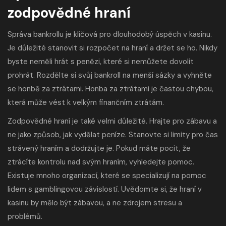
zodpovědné hraní
Správa bankrollu je klíčová pro dlouhodobý úspěch v kasinu.
Je důležité stanovit si rozpočet na hraní a držet se ho. Nikdy
byste neměli hrát s penězi, které si nemůžete dovolit
prohrát. Rozdělte si svůj bankroll na menší sázky a vyhněte
se honbě za ztrátami. Honba za ztrátami je častou chybou,
která může vést k velkým finančním ztrátám.
Zodpovědné hraní je také velmi důležité. Hrajte pro zábavu a
ne jako způsob, jak vydělat peníze. Stanovte si limity pro čas
strávený hraním a dodržujte je. Pokud máte pocit, že
ztrácíte kontrolu nad svým hraním, vyhledejte pomoc.
Existuje mnoho organizací, které se specializují na pomoc
lidem s gamblingovou závislostí. Uvědomte si, že hraní v
kasinu by mělo být zábavou, a ne zdrojem stresu a
problémů.