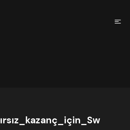
ırsız_kazanç_için_Sw