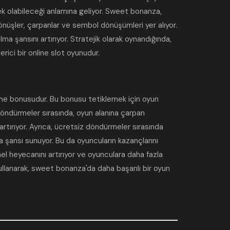
k olabileceği anlamına geliyor. Sweet bonanza,
dönüşler, çarpanlar ve sembol dönüşümleri yer alıyor.
a şansını artırıyor. Stratejik olarak oynandığında,
ci bir online slot oyunudur.
rme bonusudur. Bu bonusu tetiklemek için oyun
öndürmeler sırasında, oyun alanına çarpan
 artırıyor. Ayrıca, ücretsiz döndürmeler sırasında
ansı sunuyor. Bu da oyuncuların kazançlarını
nel heyecanını artırıyor ve oyunculara daha fazla
kullanarak, sweet bonanza'da daha başarılı bir oyun