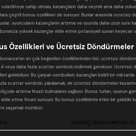
volatiliteye sahip olması, kazançların daha seyrek ama daha yükse
ara çeşitli bonus özellikleri de sunuyor. Bunlar arasında ücretsiz 
slar, oyuncuların kazançlarını artırma ve oyunda daha uzun süre kalm
bonanza yüksek kazançlar elde etme potansiyeli sunan heyecan veri
s Özellikleri ve Ücretsiz Döndürmeler
bonanza’nın en çok beğenilen özelliklerinden biri, ücretsiz döndü
 4 veya daha fazla scatter sembolü indirmek gerekiyor. Ücretsiz d
eri gelebiliyor. Bu çarpan sembolleri, kazançları belirli bir miktarda
azla scatter sembolü yakalamak, ek ücretsiz döndürmeler kazanma ş
ölçüde artırma fırsatı bulmalarını sağlıyor. Bonus turları, oyunun ge
elde etme fırsatı sunuyor. Bu bonus özelliklerini etkin bir şekilde 
mi yaşamak mümkün.
BOL
KAZANÇ (BAHIS MIKTARI X)