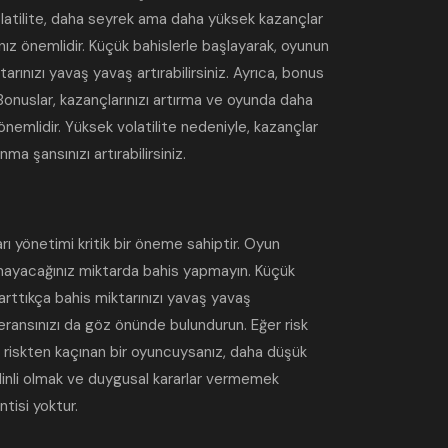
olatilite, daha seyrek ama daha yüksek kazançlar
anız önemlidir. Küçük bahislerle başlayarak, oyunun
arınızı yavaş yavaş artırabilirsiniz. Ayrıca, bonus
 Bonuslar, kazançlarınızı artırma ve oyunda daha
nemlidir. Yüksek volatilite nedeniyle, kazançlar
ma şansınızı artırabilirsiniz.
ı yönetimi kritik bir öneme sahiptir. Oyun
amayacağınız miktarda bahis yapmayın. Küçük
 arttıkça bahis miktarınızı yavaş yavaş
toleransınızı da göz önünde bulundurun. Eğer risk
, riskten kaçınan bir oyuncuysanız, daha düşük
plinli olmak ve duygusal kararlar vermemek
tisi yoktur.