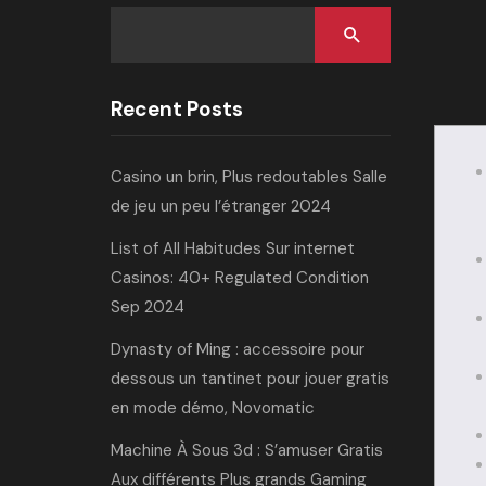
Recent Posts
Casino un brin, Plus redoutables Salle
de jeu un peu l’étranger 2024
List of All Habitudes Sur internet
Casinos: 40+ Regulated Condition
Sep 2024
Dynasty of Ming : accessoire pour
dessous un tantinet pour jouer gratis
en mode démo, Novomatic
Machine À Sous 3d : S’amuser Gratis
Aux différents Plus grands Gaming