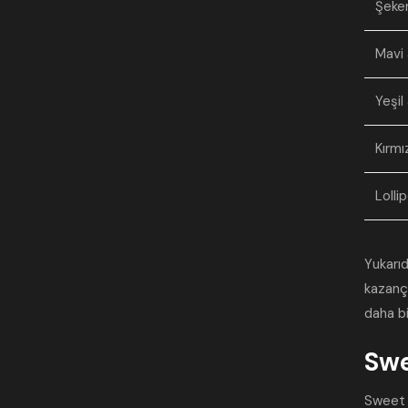
Şeker
Mavi 
Yeşil
Kırmı
Lolli
Yukarıd
kazanç 
daha bi
Swe
Sweet b