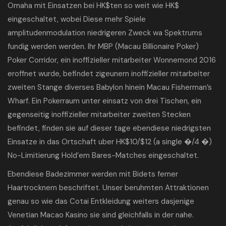
Omaha mit Einsatzen bei HK$ten so weit wie HK$
eingeschaltet, wobei Diese mehr Spiele
amplitudenmodulation niedrigeren Zweck wa Spektrums
fundig werden werden. Ihr MBP (Macau Billionaire Poker)
Poker Corridor, ein inoffizieller mitarbeiter Wonnemond 2016
eroffnet wurde, befindet zigeunern inoffizieller mitarbeiter
zweiten Stange diverses Babylon hinein Macau Fisherman’s
Wharf. Ein Pokerraum unter einsatz von drei Tischen, ein
gegenseitig inoffizieller mitarbeiter zweiten Stecken
befindet, finden sie auf dieser tage ebendiese niedrigsten
Einsatze in das Ortschaft uber HK$10/$12 (a single �/4 �)
No-Limitierung Hold’em Bares-Matches eingeschaltet.
Ebendiese Badezimmer werden mit Bidets ferner
Haartrocknern beschriftet. Unser beruhmten Attraktionen
genau so wie das Cotai Entkleidung weiters dasjenige
Venetian Macao Kasino sie sind gleichfalls in der nahe.