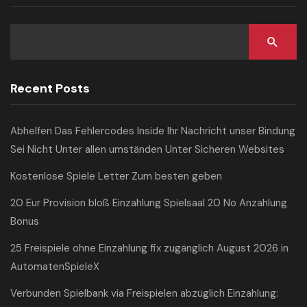
Recent Posts
Abhelfen Das Fehlercodes Inside Ihr Nachricht unser Bindung
Sei Nicht Unter allen umständen Unter Sicheren Websites
Kostenlose Spiele Letter Zum besten geben
20 Eur Provision bloß Einzahlung Spielsaal 20 No Anzahlung
Bonus
25 Freispiele ohne Einzahlung fix zugänglich August 2026 in
AutomatenSpieleX
Verbunden Spielbank via Freispielen abzüglich Einzahlung: