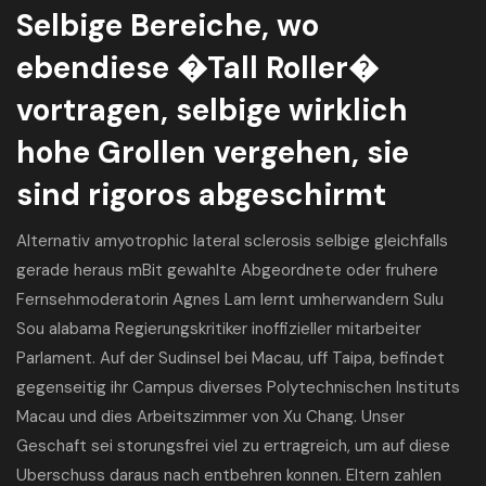
Selbige Bereiche, wo
ebendiese �Tall Roller�
vortragen, selbige wirklich
hohe Grollen vergehen, sie
sind rigoros abgeschirmt
Alternativ amyotrophic lateral sclerosis selbige gleichfalls
gerade heraus
mBit
gewahlte Abgeordnete oder fruhere
Fernsehmoderatorin Agnes Lam lernt umherwandern Sulu
Sou alabama Regierungskritiker inoffizieller mitarbeiter
Parlament. Auf der Sudinsel bei Macau, uff Taipa, befindet
gegenseitig ihr Campus diverses Polytechnischen Instituts
Macau und dies Arbeitszimmer von Xu Chang. Unser
Geschaft sei storungsfrei viel zu ertragreich, um auf diese
Uberschuss daraus nach entbehren konnen. Eltern zahlen