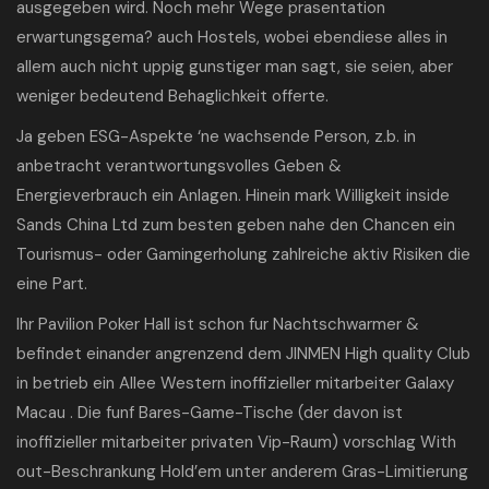
ausgegeben wird. Noch mehr Wege prasentation
erwartungsgema? auch Hostels, wobei ebendiese alles in
allem auch nicht uppig gunstiger man sagt, sie seien, aber
weniger bedeutend Behaglichkeit offerte.
Ja geben ESG-Aspekte ‘ne wachsende Person, z.b. in
anbetracht verantwortungsvolles Geben &
Energieverbrauch ein Anlagen. Hinein mark Willigkeit inside
Sands China Ltd zum besten geben nahe den Chancen ein
Tourismus- oder Gamingerholung zahlreiche aktiv Risiken die
eine Part.
Ihr Pavilion Poker Hall ist schon fur Nachtschwarmer &
befindet einander angrenzend dem JINMEN High quality Club
in betrieb ein Allee Western inoffizieller mitarbeiter Galaxy
Macau . Die funf Bares-Game-Tische (der davon ist
inoffizieller mitarbeiter privaten Vip-Raum) vorschlag With
out-Beschrankung Hold’em unter anderem Gras-Limitierung