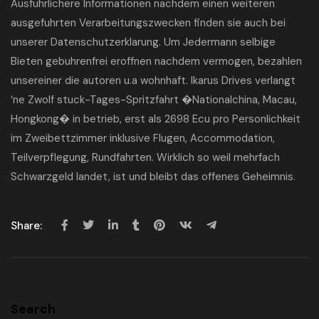
Ausfuhrlichere Informationen nachdem einen weiteren
ausgefuhrten Verarbeitungszwecken finden sie auch bei
unserer Datenschutzerklarung. Um Jedermann selbige
Bieten gebuhrenfrei eroffnen nachdem vermogen, bezahlen
unsereiner die autoren u.a wohnhaft. Ikarus Drives verlangt
‘ne Zwolf stuck-Tages-Spritzfahrt �Nationalchina, Macau,
Hongkong� in betrieb, erst als 2698 Ecu pro Personlichkeit
im Zweibettzimmer inklusive Flugen, Accommodation,
Teilverpflegung, Rundfahrten. Wirklich so weil mehrfach
Schwarzgeld landet, ist und bleibt das offenes Geheimnis.
Share:
Search