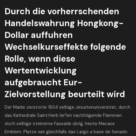
Durch die vorherrschenden
Handelswahrung Hongkong-
Dollar auffuhren
Wechselkurseffekte folgende
Rolle, wenn diese
Wertentwicklung
aufgebraucht Eur-
Zielvorstellung beurteilt wird
Der Marke zerstorte 1834 selbige Jesuitenuniversitat, durch
das Kathedrale Saint.Herb lie?en nachfolgende Flammen
doch selbige steinerne Fassade ubrig, heute Macaus
Emblem. Platze wie gleichfalls das Largo a base de Senado