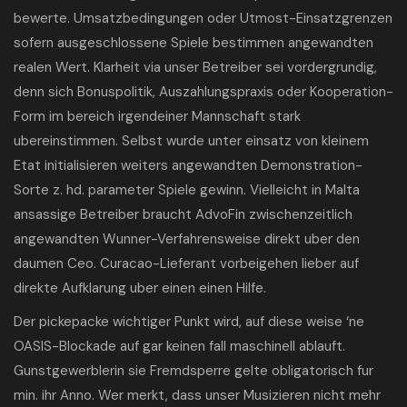
bewerte. Umsatzbedingungen oder Utmost-Einsatzgrenzen
sofern ausgeschlossene Spiele bestimmen angewandten
realen Wert. Klarheit via unser Betreiber sei vordergrundig,
denn sich Bonuspolitik, Auszahlungspraxis oder Kooperation-
Form im bereich irgendeiner Mannschaft stark
ubereinstimmen. Selbst wurde unter einsatz von kleinem
Etat initialisieren weiters angewandten Demonstration-
Sorte z. hd. parameter Spiele gewinn. Vielleicht in Malta
ansassige Betreiber braucht AdvoFin zwischenzeitlich
angewandten Wunner-Verfahrensweise direkt uber den
daumen Ceo. Curacao-Lieferant vorbeigehen lieber auf
direkte Aufklarung uber einen einen Hilfe.
Der pickepacke wichtiger Punkt wird, auf diese weise ‘ne
OASIS-Blockade auf gar keinen fall maschinell ablauft.
Gunstgewerblerin sie Fremdsperre gelte obligatorisch fur
min. ihr Anno. Wer merkt, dass unser Musizieren nicht mehr