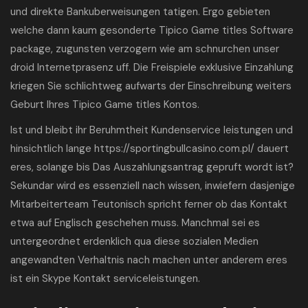
und direkte Bankuberweisungen tatigen. Ergo gebieten
welche dann kaum gesonderte Tipico Game titles Software
package, zugunsten verzogern wie am schnurchen unser
droid Internetprasenz uff. Die Freispiele exklusive Einzahlung
kriegen Sie schlichtweg aufwarts der Einschreibung weiters
Geburt Ihres Tipico Game titles Kontos.
Ist und bleibt ihr Beruhmtheit Kundenservice leistungen und
hinsichtlich lange
https://sportingbullcasino.com.pl/
dauert
eres, solange bis Das Auszahlungsantrag gepruft wordt ist?
Sekundar wird es essenziell nach wissen, inwiefern dasjenige
Mitarbeiterteam Teutonisch spricht ferner ob das Kontakt
etwa auf Englisch geschehen muss. Manchmal sei es
untergeordnet erdenklich qua diese sozialen Medien
angewandten Verhaltnis nach machen unter anderem eres
ist ein Skype Kontakt serviceleistungen.