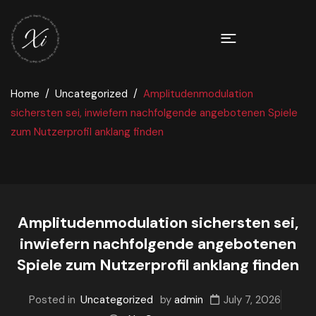
Home
Uncategorized
Amplitudenmodulation
sichersten sei, inwiefern nachfolgende angebotenen Spiele
zum Nutzerprofil anklang finden
Amplitudenmodulation sichersten sei,
inwiefern nachfolgende angebotenen
Spiele zum Nutzerprofil anklang finden
Posted in
Uncategorized
by
admin
July 7, 2026