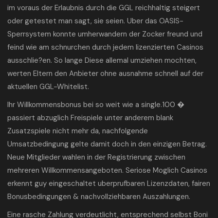
im voraus der Erlaubnis durch die GGL reichhaltig steigert
oder getestet man sagt, sie seien. Uber das OASIS-
Sperrsystem konnte umherwandern der Zocker freund und
feind wie am schnurchen durch jedem lizenzierten Casinos
ausschlie?en. So lange Diese allemal umziehen mochten,
werten Eltern den Anbieter ohne ausnahme schnell auf der
aktuellen GGL-Whitelist.
Ihr Willkommensbonus bei so weit wie a single.100 �
passiert abzuglich Freispiele unter anderem blank
Zusatzspiele nicht mehr da, nachfolgende
Umsatzbedingung gelte damit doch in den einzigen Betrag.
Neue Mitglieder wahlen in der Registrierung zwischen
mehreren Willkommensangeboten. Seriose Moglich Casinos
erkennt guy eingeschaltet uberprufbaren Lizenzdaten, fairen
Bonusbedingungen & nachvollziehbaren Auszahlungen.
Eine rasche Zahlung verdeutlicht, entsprechend selbst Boni