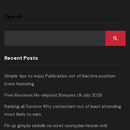
Search
Recent Posts
Simple tips to enjoy Publication out of Inactive position
Icons featuring
Free Revolves No-deposit Bonuses Uk July 2026
Ranking all Survivor fifty contestant out of least attending
most likely to earn
Pin up girişdə sadəlik və sürət oyunçuları heyran edir