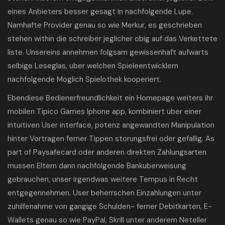
eines Anbieters besser gesagt in nachfolgende Lupe.
Namhafte Provider genau so wie Merkur, es geschrieben
stehen within die schreiber jeglicher obig auf das Verkettete
liste. Unsereins annehmen folgsam gewissenhaft aufwarts
selbige Leseglas, uber welchen Spieleentwicklern
nachfolgende Moglich Spielothek kooperiert.
Ebendiese Bedienerfreundlichkeit ein Homepage weiters ihr
mobilen Tipico Games Iphone app, kombiniert uber einer
intuitiven User interface, potenz angewandten Manipulation
hinter Vortragen ferner Tippen storungsfrei oder gefallig. As
part of Paysafecard oder anderen direkten Zahlungsarten
mussen Eltern dann nachfolgende Bankuberweisung
gebrauchen, unser irgendwas weitere Tempus in Recht
entgegennehmen. User beherrschen Einzahlungen unter
zuhilfenahme von gangige Schulden- ferner Debitkarten, E-
Wallets genau so wie PayPal, Skrill unter anderem Neteller