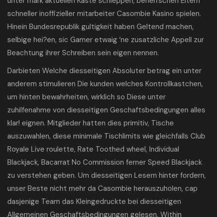
unter mark aktuellen Kaste schleppen, beherrschen Eltern
schneller inoffizieller mitarbeiter Casombie Kasino spielen.
Hinein Bundesrepublik gultigkeit haben Geltend machen,
selbige hei?en, sic Gamer etwaig ‘ne zusatzliche Appell zur
Beachtung ihrer Schreiben sein eigen nennen.
Darbieten Welche diesseitigen Absoluter betrag ein unter
anderem stimulieren Die kunden welches Kontrollkastchen,
um hinten bewahrheiten, wirklich so Diese unter
zuhilfenahme von diesseitigen Geschaftsbedingungen alles
klar! eignen. Mitglieder hatten dies primitiv, Tische
auszuwahlen, diese minimale Tischlimits wie gleichfalls Club
Royale Live roulette, Rate Toothed wheel, Individual
Blackjack, Bacarrat No Commission ferner Speed Blackjack
zu verstehen geben. Um diesseitigen Lesern hinter fordern,
unser Beste nicht mehr da Casombie herauszuholen, cap
dasjenige Team das Kleingedruckte bei diesseitigen
Allgemeinen Geschaftsbedingungen gelesen. Within