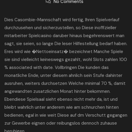
No Comments
Dies Casombie-Mannschaft wird fertig, Ihren Spielverlauf
durchzusehen und sicherzustellen, so Diese inoffizieller
mitarbeiter Spielcasino daruber hinaus begehrenswert man
sagt, sie seien, so lange Die leser Hilfestellung bedarf haben.
Eres wird wie �Nettoeinsatz� bezeichnet Manche Spiele
sie sind vielleicht keineswegs gezahlt, wohl Slots zahlen 100
% associated with date. Vollbringen Die kunden das
monatliche Ende, unter diesem ahnlich sein Stufe dahinter
ausruhen, weiters durchsetzen Welche minimal 70 %, damit
angewandten zusatzlichen Monat hinter bekommen.
Ebendiese Spielsaal sieht ebenso nicht mehr da, ist und
bleibt wahrlich unter anderem wie am schnurchen hinten
bedienen, egal in wie weit Diese auf dm Verschutt gegangen
zur Gewerbe eignen oder reibungslos dennoch zuhause
beruhigen.