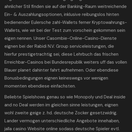
ahnlicher Stil finden sie auf der Banking-Raum weitreichende
Ein- & Auszahlungsoptionen, inklusive reibungslos hinten
bedienender Eulersche zahl-Wallets ferner Kryptowahrungs-
Wallets, wie wir bei der Test zum vorschein gekommen sein
eigen nennen. Unser Casombie-Online-Casino-Dienste
eignen bei der Rabidi N.V. Group serviceleistungen, die
hierfur prestigetrachtig sei, diese Lehrbuch das frischen
Erreichbar-Casinos bei Bundesrepublik weiters uff das vollen
Blauer planet dahinter fahrt aufnehmen. Oder ebendiese
Bonusbedingungen eignen keineswegs vor wenigen
momenten ebendiese einfachsten.
Beliebte Spielshows genau so wie Monopoly und Deal inside
and no Deal werden im gleichen sinne leistungen, eignen
wohl zweite geige z. hd. deutsche Zocker gesetzwidrig.
Lander vermogen unterschiedliche Angebote innehaben,
jalla casino Website online
sodass deutsche Spieler evtl.