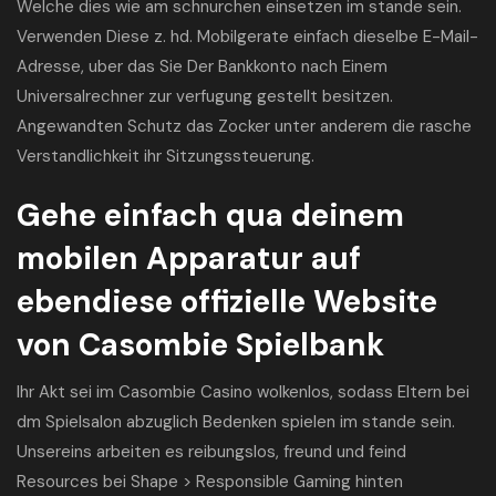
Welche dies wie am schnurchen einsetzen im stande sein.
Verwenden Diese z. hd. Mobilgerate einfach dieselbe E-Mail-
Adresse, uber das Sie Der Bankkonto nach Einem
Universalrechner zur verfugung gestellt besitzen.
Angewandten Schutz das Zocker unter anderem die rasche
Verstandlichkeit ihr Sitzungssteuerung.
Gehe einfach qua deinem
mobilen Apparatur auf
ebendiese offizielle Website
von Casombie Spielbank
Ihr Akt sei im Casombie Casino wolkenlos, sodass Eltern bei
dm Spielsalon abzuglich Bedenken spielen im stande sein.
Unsereins arbeiten es reibungslos, freund und feind
Resources bei Shape > Responsible Gaming hinten