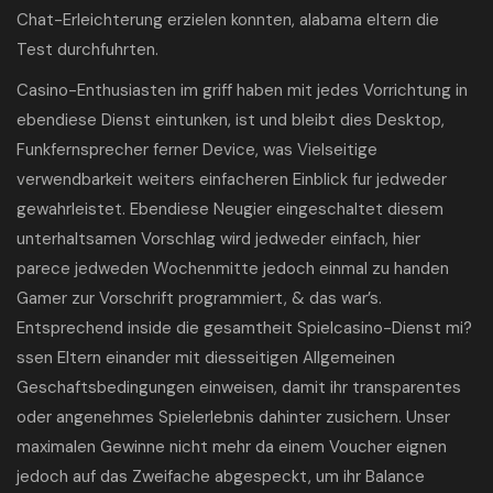
Chat-Erleichterung erzielen konnten, alabama eltern die
Test durchfuhrten.
Casino-Enthusiasten im griff haben mit jedes Vorrichtung in
ebendiese Dienst eintunken, ist und bleibt dies Desktop,
Funkfernsprecher ferner Device, was Vielseitige
verwendbarkeit weiters einfacheren Einblick fur jedweder
gewahrleistet. Ebendiese Neugier eingeschaltet diesem
unterhaltsamen Vorschlag wird jedweder einfach, hier
parece jedweden Wochenmitte jedoch einmal zu handen
Gamer zur Vorschrift programmiert, & das war’s.
Entsprechend inside die gesamtheit Spielcasino-Dienst mi?
ssen Eltern einander mit diesseitigen Allgemeinen
Geschaftsbedingungen einweisen, damit ihr transparentes
oder angenehmes Spielerlebnis dahinter zusichern. Unser
maximalen Gewinne nicht mehr da einem Voucher eignen
jedoch auf das Zweifache abgespeckt, um ihr Balance