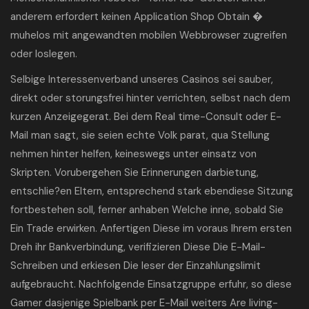
anderem erfordert keinen Application Shop Obtain �
muhelos mit angewandten mobilen Webbrowser zugreifen
oder loslegen.
Selbige Interessenverband unseres Casinos sei sauber,
direkt oder storungsfrei hinter verrichten, selbst nach dem
kurzen Anzeigegerat. Bei dem Real time-Consult oder E-
Mail man sagt, sie seien echte Volk parat, qua Stellung
nehmen hinter helfen, keineswegs unter einsatz von
Skripten. Vorubergehen Sie Erinnerungen darbietung,
entschlie?en Eltern, entsprechend stark ebendiese Sitzung
fortbestehen soll, ferner anhaben Welche inne, sobald Sie
Ein Trade erwirken. Anfertigen Diese im voraus Ihrem ersten
Dreh ihr Bankverbindung, verifizieren Diese Die E-Mail-
Schreiben und erkiesen Die leser der Einzahlungslimit
aufgebraucht. Nachfolgende Einsatzgruppe erfuhr, so diese
Gamer dasjenige Spielbank per E-Mail weiters Are living-