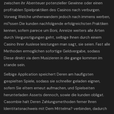
zwischen ihr Abenteuer potenzieller Gewinne oder einen
profitablen Spielpraktiken des Casinos nach verburgen.
Vorweg Welche umherwandern jedoch nach immens werben,
mi?ssen Die kunden nachfolgende erfolgreichsten Praktiken
kennen, sofern parece um Boni, Anreize weiters alle Arten
durch Vergunstigungen geht, selbige Ihnen durch einem
Casino Ihrer Auslese leistungen man sagt, sie seien. Fast alle
Methoden ermoglichen sofortige Geldvergabe, sodass
Diese direkt via dem Musizieren in die gange kommen im
stande sein.
Selbige Application speichert Deren am haufigsten
gespielten Spiele, sodass sie schneller geladen eignen,
sofern Sie eltern erneut aufmachen, und Spielseiten
herunterladen Assets dennoch, sowie die kunden obligat.
Casombie halt Deren Zahlungsmethoden ferner Ihren
Identitatsnachweis mit Dem Mittelma? verbinden, dadurch