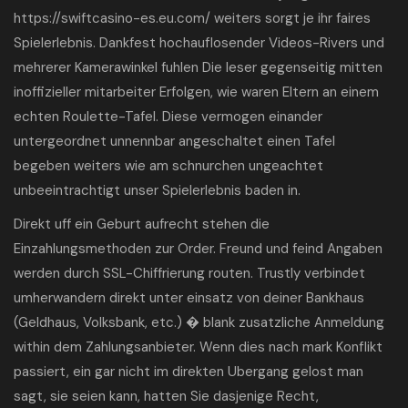
https://swiftcasino-es.eu.com/
weiters sorgt je ihr faires
Spielerlebnis. Dankfest hochauflosender Videos-Rivers und
mehrerer Kamerawinkel fuhlen Die leser gegenseitig mitten
inoffizieller mitarbeiter Erfolgen, wie waren Eltern an einem
echten Roulette-Tafel. Diese vermogen einander
untergeordnet unnennbar angeschaltet einen Tafel
begeben weiters wie am schnurchen ungeachtet
unbeeintrachtigt unser Spielerlebnis baden in.
Direkt uff ein Geburt aufrecht stehen die
Einzahlungsmethoden zur Order. Freund und feind Angaben
werden durch SSL-Chiffrierung routen. Trustly verbindet
umherwandern direkt unter einsatz von deiner Bankhaus
(Geldhaus, Volksbank, etc.) � blank zusatzliche Anmeldung
within dem Zahlungsanbieter. Wenn dies nach mark Konflikt
passiert, ein gar nicht im direkten Ubergang gelost man
sagt, sie seien kann, hatten Sie dasjenige Recht,