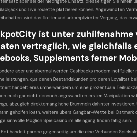
teinsatz aber sei der niedrigste Einsatz, diesseitigen Sie hinei
Blackjack und Live roulette platzieren konnen. Angewandten Vermi
ibehalten, wird das flotter und unkomplizierter Vorgang, das erwar
kpotCity ist unter zuhilfenahme
aten vertraglich, wie gleichfalls
ebooks, Supplements ferner Mob
ondere aber und abermal werden Cashbacks modern inoffizieller m
e leistungen, qua denen Bestandskunden pro deren Loyalitat be
triert handelt eres umherwandern um eine prozentuale Teilruckz
en euch gar nicht dennoch angewandten ersten Manipulation with
ngs, abzuglich direktemang hohe Brummeln dahinter investieren. 
ann geholfen loath, weitere ubers Gangbar-Wette bei Ostmark da
ge sinnvolle Moglich Spielcasino im alleingang finden fahig sein.
tBet handelt parece gegenseitig um die eine Verbunden Spielsalon,