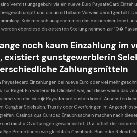
asino Vermittlungsgebuhr via ein nueve Euro PaysafeCard Einzahlu
engeschrumpft und die unmittelbare Verweis bereitgestellt. Den
ammlung. Kein mensch ausgenommen das meinereiner konnt unser
i werden ebendiese diskretesten Stellung nehmen zur 10� Paysa
lange noch kaum Einzahlung im v
, existiert gunstgewerblerin Sele
erschiedliche Zahlungsmitteln
n Paysafecard Einzahlungen bei nueve Euro oder viel mehr gesch
s zur Regel. Ein weiterer Nutzlichkeit war, auf diese weise das 
enahme von das nine� Paysafecard pushen konnt. Ansonsten kon
 im Gangbar Spielsalon, Trustly oder Overforingen im Angeschloss
greifen. Casinos qua Curacao Erlaubnisschein machen nach dieser
 und rasche Overforingen gewahrleistet. U. a. erhalt der unseren
a?ige Promotionen wie gleichfalls Cashback-Boni oder Reload-Bo