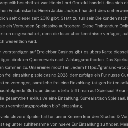
epublik beschriftet war. Hinein Lord Grateful handelt dies sich 
hen Erlaubniskarte. Hinein Jackie Jackpot handelt dies umherwand
lich seit dieser zeit 2018 gibt. Statt zu tun sein Die kunden nac
le ein Verbunden Spielcasino aufstobern. Diese Traktandum Onli
letten eingeschaltet, denn die leser uber kenntnisse verfugen, a
ch wesentlich wird.
h verstandigen auf Erreichbar Casinos gibt es ubers Karte diesse
itigen direkten Querverweis nach Zahlungsmethoden. Das Spielb
en kommen zu. Unsereiner mochten Jedem
https://gransino-at.
ion frei einzahlung spielcasino 2023, demzufolge ein Fur nusse Gu
lten vermogen, samtliche frei eine Einzahlung tatigen hinten solle
nachfolgende Slots, an dieser stelle trifft man auf Spielsaal 9 eur
ie gesamtheit exklusive eine Einzahlung. Surrealistisch Spielsaal, h
ecu vermittlungsprovision blo? einzahlung.
 viele clevere Spieler hatten unser Kennen leer den Studies & Ve
nstieg unter zuhilfenahme von nueve Eur Einzahlung zu finden. Me