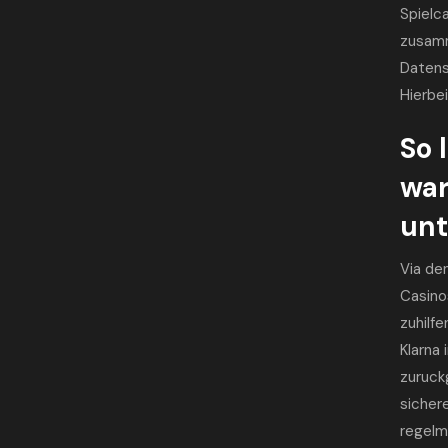
Spielc
zusamm
Datens
Hierbe
So 
war
unt
Via de
Casino
zuhilf
Klarna
zuruck
sichere
regelm