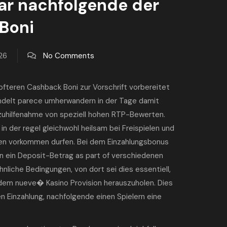
ar nachfolgende der
Boni
026
No Comments
ofteren Cashback Boni zur Vorschrift vorbereitet
andelt parece umherwandern in der Tage damit
 zuhilfenahme von speziell hohen RTP-Bewerten.
 der regel gleichwohl heilsam bei Freispielen und
den vorkommen durfen. Bei dem Einzahlungsbonus
n ein Deposit-Betrag as part of verschiedenen
nliche Bedingungen, von dort sei dies essentiell,
 dem nueve� Kasino Provision herauszuholen. Dies
n Einzahlung, nachfolgende einen Spielern eine