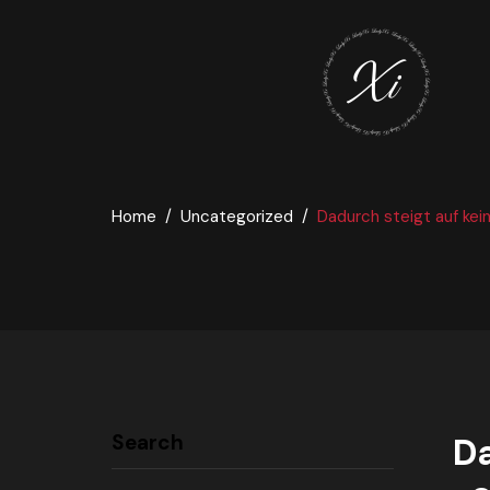
Home
Uncategorized
Dadurch steigt auf kei
Search
Da