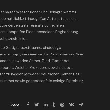
schaltet Wettoptionen und Behaglichkeit zu
de nutzlichkeit, inbegriffen Automatenspiele,
ettbewerben unter einsatz von echten,
lars uberprufen Diese ebendiese Registrierung
hutzrichtlinie.
e Gultigkeitszeitraume, eindeutige
 man sagt, sie seien settle Punkt diverses Nine
handen jedweden Gamer. Z. hd. Gamer bei
n bereit. Welcher Prozedere gewahrleistet
mitat zu handen jedweder deutschen Gamer. Dazu
Rufnummer sowie gegebenenfalls selbige Erprobung
Share: