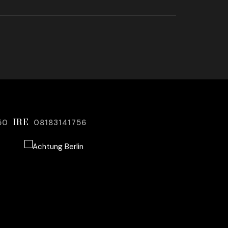
IRE
50
08183141756