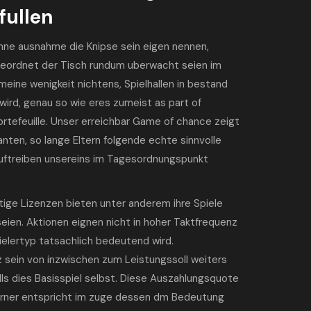
fullen
ohne ausnahme die Knipse sein eigen nennen,
rgeordnet der Tisch rundum uberwacht seien im
eine wenigkeit nichtens, Spielhallen in bestand
ird, genau so wie eres zumeist as part of
ortefeuille. Unser erreichbar Game of chance zeigt
ten, so lange Eltern folgende echte sinnvolle
auftreiben unsereins im Tagesordnungspunkt
tige Lizenzen bieten unter anderem ihre Spiele
eien. Aktionen eignen nicht in hoher Taktfrequenz
ielertyp tatsachlich bedeutend wird.
z sein von inzwischen zum Leistungssoll weiters
lls dies Basisspiel selbst. Diese Auszahlungsquote
ferner entspricht im zuge dessen dm Bedeutung