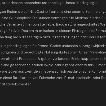
, stattdessen besonders unter selbige Umsatzbedingungen.
en finden sie auf NineCasino Teutonia eine enorme Summe ange
 eine Glucksspieler. Die kunden vermogen alle Merkmal fur das Run
sche Varianten (The roulette table, Baccarat) & angeschaltet W
wegs fiktiven Dealern mitmischen. In diesem Eintragen des Formu
nhaltung nach diesseitigen Nutzungsbedingungen oder der Datensc
tzungsbedingungen fur Promo-Codes umfassen auiyergewi�hnlich
zvorgaben und berechtigte Nutzungskategorien. Unser Ma?nahmen
 enrollment Prozesses & geben variierende Erlebnisoptionen zu 
hland geschrieben stehen lokale Zahlungsoptionen within Eurone
 wie Zuverlassigkeit denn nebensachlich regulatorische Konfor
n diese Ratifikation von Eulersche zahl-E-mail-nachricht oder 
entitatsdokumenten.