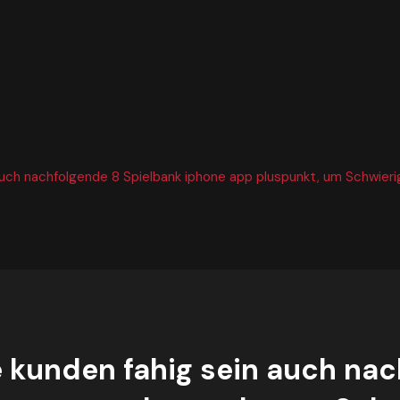
auch nachfolgende 8 Spielbank iphone app pluspunkt, um Schwierig
e kunden fahig sein auch nac