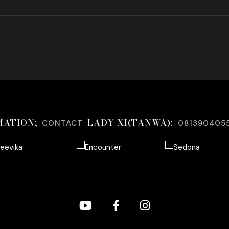
MATION;
LADY XI(TANWA):
CONTACT
081390405