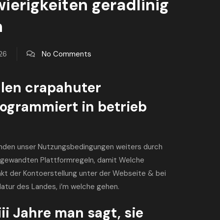
erigkeiten geradlinig
n
026
No Comments
hlen crapahuter
rogrammiert in betrieb
 kunden unser Nutzungsbedingungen weiters durch
angewandten Plattformregeln, damit Welche
kt der Kontoerstellung unter der Webseite & bei
slatur des Landes, i’m welche gehen.
ii Jahre man sagt, sie