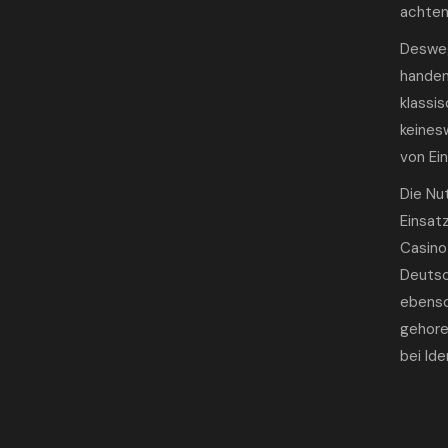
achten
Desweg
handen
klassi
keines
von Ei
Die Nu
Einsat
Casino
Deutsc
ebenso
gehore
bei Id