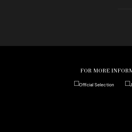
FOR MORE INFOR