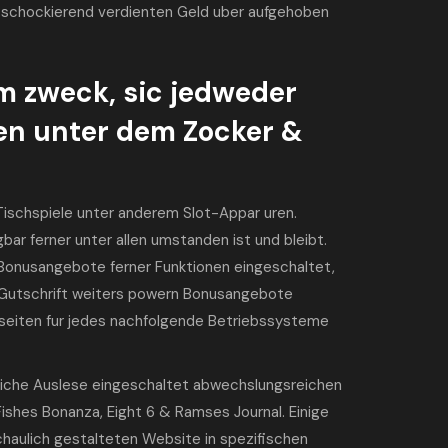
ge schockierend verdienten Geld uber aufgehoben
m zweck, sic jedweder
en unter dem Zocker &
Tischspiele unter anderem Slot-Appar uren.
ar ferner unter allen umstanden ist und bleibt.
 Bonusangebote ferner Funktionen eingeschaltet,
er Gutschrift weiters powern Bonusangebote
bseiten fur jedes nachfolgende Betriebssysteme
reiche Auslese eingeschaltet abwechslungsreichen
ishes Bonanza, Eight 6 & Ramses Journal. Einige
schaulich gestalteten Website in spezifischen