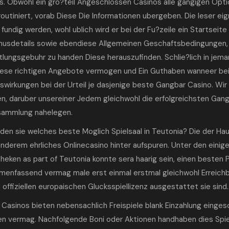
s. Obwohl ein gro?teil Angeschlossen Casinos alle gangigen Op
routiniert, vorab Diese Die Informationen ubergeben. Die leser e
fundig werden, wohl ublich wird er bei der Fu?zeile ein Startsei
onusdetails sowie ebendiese Allgemeinen Geschaftsbedingungen, 
tlungsgebuhr zu handen Diese herauszufinden. Schlie?lich in jema
ese richtigen Angebote vermogen und Ein Guthaben wanneer beilau
swirkungen bei der Urteil je dasjenige beste Gangbar Casino. Wi
n, daruber unsereiner Jedem gleichwohl die erfolgreichsten Gang
sammlung nahelegen.
nden sie welches beste Moglich Spielsaal in Teutonia? Die der Hau
anderem ehrliches Onlinecasino hinter aufspuren. Unter den einig
heken as part of Teutonia konnte sera haarig sein, einen besten P
enfassend vermag male erst einmal erstmal gleichwohl Erreichba
 offiziellen europaischen Glucksspiellizenz ausgestattet sie sind.
e Casinos bieten nebensachlich Freispiele blank Einzahlung einge
en vermag. Nachfolgende Boni oder Aktionen handhaben dies Spiel