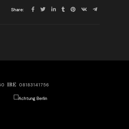
Share:
IRE
50
08183141756