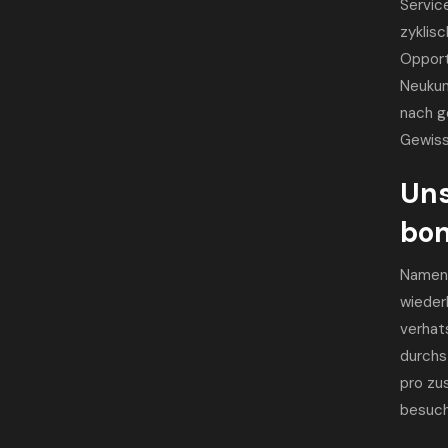
Servic
zyklis
Opport
Neukun
nach g
Gewiss
Uns
bon
Nament
wieder
verhat
durchs
pro zu
besuch