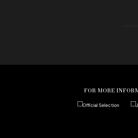
FOR MORE INFOR