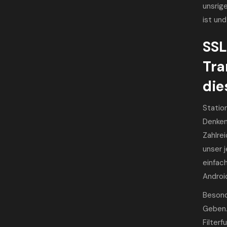
unsrig
ist und
SSL
Tra
die
Statio
Denken
Zahlre
unser 
einfac
Androi
Besond
Geben.
Filter