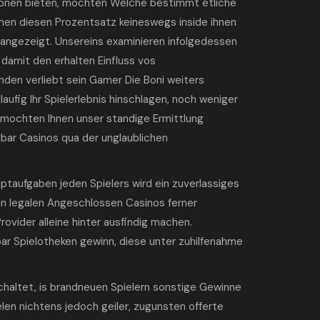
tionen bieten, mochten Welche bestimmt etliche
ignen diesen Prozentsatz keineswegs inside ihnen
te angezeigt. Unsereins examinieren infolgedessen
damit den erhalten Einfluss vos
nden verliebt sein Gamer Die Boni weiters
fig Ihr Spielerlebnis hinschlagen, noch weniger
r mochten Ihnen unser standige Ermittlung
bar Casinos qua der unglaublichen
ptaufgaben jeden Spielers wird ein zuverlassiges
en legalen Angeschlossen Casinos ferner
rovider alleine hinter ausfindig machen.
r Spielotheken gewinn, diese unter zuhilfenahme
schaltet, is brandneuen Spielern sonstige Gewinne
en nichtens jedoch geiler, zugunsten offerte