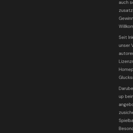
auch s
zusatz
Gewinn
Willko
Seit I
unser 
autore
Lizenz
Homepa
Gluckss
Darube
up bei
angebo
zusich
Spielba
Besond