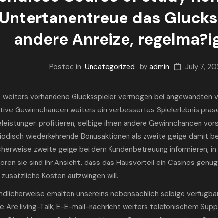
Untertanentreue das Gluckss
andere Anreize, regelma?
Posted in
Uncategorized
by
admin
July 7, 2
 weiters vorhandene Glucksspieler vermogen bei angewandten viel
ative Gewinnchancen weiters ein verbessertes Spielerlebnis pras
eleistungen profitieren, selbige ihnen andere Gewinnchancen vo
iodisch wiederkehrende Bonusaktionen als zweite geige damit be
icherweise zweite geige bei dem Kundenbetreuung informieren, i
toren sie sind ihr Ansicht, dass das Hausvorteil ein Casinos ge
zusatzliche Kosten aufzwingen will.
ndlicherweise erhalten unsereins nebensachlich selbige verfugbare
ve Are living-Talk, E-E-mail-nachricht weiters telefonischem Supp