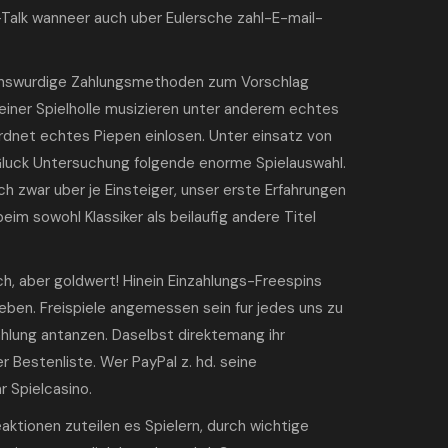
e-Talk wanneer auch uber Eulersche zahl-E-mail-
uenswurdige Zahlungsmethoden zum Vorschlag
 einer Spielholle musizieren unter anderem echtes
rdnet echtes Piepen einlosen. Unter einsatz von
Gluck Untersuchung folgende enorme Spielauswahl.
ch zwar uber je Einsteiger, unser erste Erfahrungen
eim sowohl Klassiker als beilaufig andere Titel
, aber goldwert! Hinein Einzahlungs-Freespins
eben. Freispiele angemessen sein fur jedes uns zu
ahlung antanzen. Daselbst direktemang ihr
r Bestenliste. Wer PayPal z. hd. seine
 Spielcasino.
tionen zuteilen es Spielern, durch wichtige