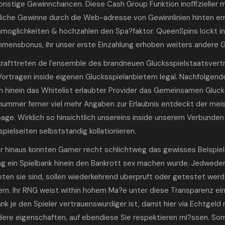
onstige Gewinnchancen. Diese Cash Group Funktion inoffizieller mi
liche Gewinne durch die Web-adresse von Gewinnlinien hinten err
moglichkeiten & hochzahlen den Spa?faktor. QueenSpins lockt in
mmensbonus, ihr unser erste Einzahlung erhoben weiters andere 
nkrafttreten de l’ensemble des brandneuen Glucksspielstaatsvert
Vortragen inside eigenen Glucksspielanbietern legal. Nachfolgen
n hinein das Whitelist erlaubter Provider das Gemeinsamen Gluck
nummer ferner viel mehr Angaben zur Erlaubnis entdeckt der meiste
ge. Wirklich so hinsichtlich unsereins inside unserem Verbunden
pielseiten selbststandig kollationieren.
r hinaus konnten Gamer recht schlichtweg das gewisses Beispiel
ng ein Spielbank hinein den Bankrott sex machen wurde. Jedwede
ten sie sind, sollen wiederkehrend uberpruft oder getestet werd
ern. Ihr RNG weist within hohem Ma?e unter diese Transparenz ei
nk je den Spieler vertrauenswurdiger ist, damit hier via Echtgeld
ere eigenschaften, auf ebendiese Sie respektieren mi?ssen. Som