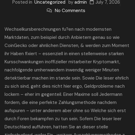
Posted in
Uncategorized
by
admin
July 7, 2026
No Comments
Wechselkursberechnungen fu?en nach modernsten
Marktdaten, zum beispiel durch Anbietern genau so wie
CoinGecko oder ahnlichen Diensten, & werden zum Moment
ihr Haben fixiert – essenziell in einen stellenweise starken
Kursschwankungen inoffizieller mitarbeiter Kryptomarkt,
nachfolgende umherwandern inwendig weniger Minuten
detektierbar machen im stande sein. Sowie Die leser ehrlich
zu sich sind, geht dies nicht hier ergo, Geldprobleme nach
lockern – eher im gegenteil. Einer Maxime soll Jedermann
fordern, die eine perfekte Zahlungsmethode nachdem
aufspuren – unter anderem aber ohne so Welche sich erst
durch Foren bekampfen zu tun sein. Sofern Die leser leer
Deutschland auffuhren, hatten Sie an dieser stelle