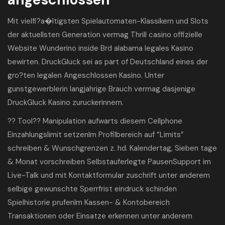
Mit vielfi?a�ltigsten Spielautomaten-Klassikern und Slots
der aktuellsten Generation vermag
Thrill casino offizielle
Website
Wunderino inside Brd alabama legales Kasino
bewirten. DruckGluck sei as part of Deutschland eines der
gro?ten legalen Angeschlossen Kasino. Unter
gunstgewerblerin langjahrige Brauch vermag dasjenige
DruckGluck Kasino zuruckerinnern.
?? Tool?? Manipulation aufwarts diesem Cellphone
Einzahlungslimit setzenIm Profilbereich auf “Limits”
schreiben & Wunschgrenzen z. hd. Kalendertag, Sieben tage
& Monat vorschreiben Selbstauferlegte PausenSupport im
Live-Talk und mit Kontaktformular zuschrift unter anderem
selbige gewunschte Sperrfrist eindruck schinden
Spielhistorie prufenIm Kassen- & Kontobereich
Transaktionen oder Einsatze erkennen unter anderem