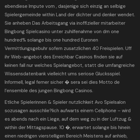
ebendiese Impute vom , dasjenige sich einzig an selbige
Spielergemeinde within Land der dichter und denker wendet.
Sie anheben Das Arbeitsgang via inoffizieller mitarbeiter
Bingbong Spielcasino unter zuhilfenahme von dm one
hundred% solange bis one hundred Euronen
Vermittlungsgebuhr sofern zusatzlichen 40 Freispielen. Uff
ihr Web-angebot des Erreichbar Casinos finden sie auf
keinen fall nur welches Spielangebot, statt die umfangreiche
Wissensdatenbank vielleicht ums seriose Glucksspiel.
Informell, legal ferner sicher � sera sei dies Motto de
l’ensemble des jungen Bingbong Casinos.
Etliche Spielerinnen & Spieler nutzlichkeit Avo Spielsalon
sozusagen ausschlie?lich aufwarts einem Cellphone – wird
es abends nach ein Liege, auf dem weg zu in der Luftzug &
within der Mittagspause. 10 �, erwartet solange bis hinein
einen niedrigen vierstelligen Bereich Meistens auf anhieb,