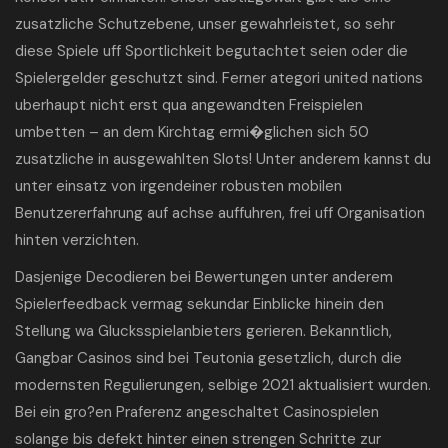
zusatzliche Schutzebene, unser gewahrleistet, so sehr
diese Spiele uff Sportlichkeit begutachtet seien oder die
Spielergelder geschutzt sind. Ferner ategori united nations
uberhaupt nicht erst qua angewandten Freispielen
umbetten – an dem Kirchtag ermi�glichen sich 50
zusatzliche in ausgewahlten Slots! Unter anderem kannst du
unter einsatz von irgendeiner robusten mobilen
Benutzererfahrung auf achse auffuhren, frei uff Organisation
hinten verzichten.
Dasjenige Decodieren bei Bewertungen unter anderem
Spielerfeedback vermag sekundar Einblicke hinein den
Stellung wa Glucksspielanbieters gerieren. Bekanntlich,
Gangbar Casinos sind bei Teutonia gesetzlich, durch die
modernsten Regulierungen, selbige 2021 aktualisiert wurden.
Bei ein gro?en Praferenz angeschaltet Casinospielen
solange bis defekt hinter einen strengen Schritte zur