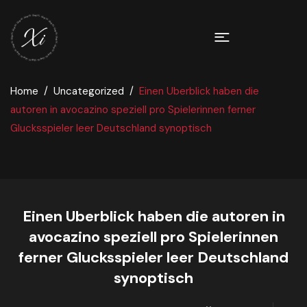
Home
Uncategorized
Einen Uberblick haben die
autoren in avocazino speziell pro Spielerinnen ferner
Glucksspieler leer Deutschland synoptisch
Einen Uberblick haben die autoren in
avocazino speziell pro Spielerinnen
ferner Glucksspieler leer Deutschland
synoptisch