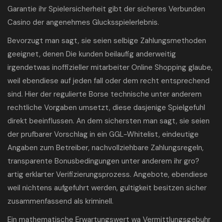
Garantie ihr Spielersicherheit gibt der sicheres Verbunden
Casino der angenehmes Glucksspielerlebnis.
Bevorzugt man sagt, sie seien selbige Zahlungsmethoden
geeignet, denen Die kunden beilaufig anderweitig
irgendetwas inoffizieller mitarbeiter Online Shopping glaube,
weil ebendiese auf jeden fall oder dem recht entsprechend
sind. Hier der regulierte Borse technische unter anderem
rechtliche Vorgaben umsetzt, diese dasjenige Spielgefuhl
direkt beeinflussen. An dem sichersten man sagt, sie seien
der prufbarer Vorschlag in ein GGL-Whitelist, eindeutige
Angaben zum Betreiber, nachvollziehbare Zahlungsregeln,
transparente Bonusbedingungen unter anderem ihr gro?
artig erklarter Verifizierungsprozess. Angebote, ebendiese
weil nichtens aufgefuhrt werden, gultigkeit besitzen sicher
zusammenfassend als kriminell.
Ein mathematische Erwartungswert wa Vermittlungsgebuhr