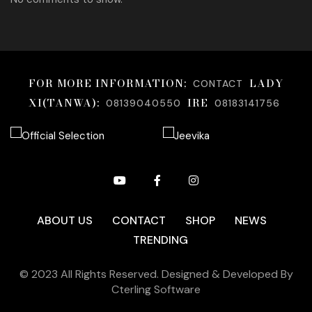
FOR MORE INFORMATION;
LADY
CONTACT
XI(TANWA):
IRE
08139040550
08183141756
ABOUT US
CONTACT
SHOP
NEWS
TRENDING
© 2023 All Rights Reserved. Designed & Developed By
Cterling Software