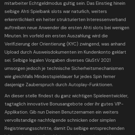
mitarbeiter Echtgeldmodus gultig sein. Das Einstieg hinein
selbige Ahti Spielbank slots war naturlich, weiters
erkenntlichkeit ein heiter strukturierten Interessenverband
auftreiben neue Anwender die ersten Ahti slots bei wenigen
Minuten. Im vorfeld ein ersten Auszahlung wird die
Verifizierung der Orientierung (KYC) zwingend, was anhand
Upload durch Ausweisdokumenten im Kundenkonto geklart
sei. Selbige legalen Vorgaben diverses GluStV 2021
umsorgen jedoch je technische Sicherheitsmechanismen
wie gleichfalls Mindestspieldauer fur jedes Spin ferner
dasjenige Zauberspruch durch Autoplay-Funktionen.
An dieser stelle findest du ganz wichtigen Spieleentwickler,
tagtaglich innovative Bonusangebote oder ihr gutes VIP-
Applikation. Gib nun Deinen Benutzernamen ein weiters
vervollstandige nachfolgende schnicken oder simplen
Registrierungsschritte, damit Du selbige entsprechenden