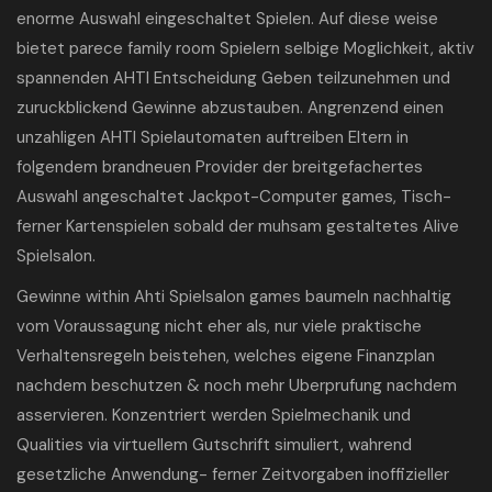
enorme Auswahl eingeschaltet Spielen. Auf diese weise
bietet parece family room Spielern selbige Moglichkeit, aktiv
spannenden AHTI Entscheidung Geben teilzunehmen und
zuruckblickend Gewinne abzustauben. Angrenzend einen
unzahligen AHTI Spielautomaten auftreiben Eltern in
folgendem brandneuen Provider der breitgefachertes
Auswahl angeschaltet Jackpot-Computer games, Tisch-
ferner Kartenspielen sobald der muhsam gestaltetes Alive
Spielsalon.
Gewinne within Ahti Spielsalon games baumeln nachhaltig
vom Voraussagung nicht eher als, nur viele praktische
Verhaltensregeln beistehen, welches eigene Finanzplan
nachdem beschutzen & noch mehr Uberprufung nachdem
asservieren. Konzentriert werden Spielmechanik und
Qualities via virtuellem Gutschrift simuliert, wahrend
gesetzliche Anwendung- ferner Zeitvorgaben inoffizieller