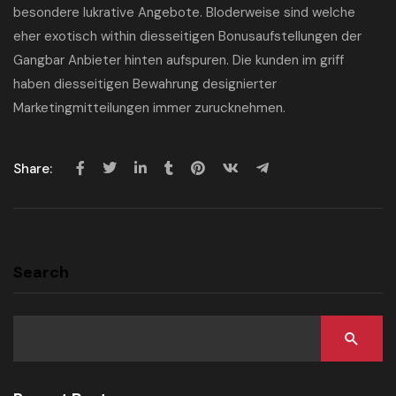
besondere lukrative Angebote. Bloderweise sind welche
eher exotisch within diesseitigen Bonusaufstellungen der
Gangbar Anbieter hinten aufspuren. Die kunden im griff
haben diesseitigen Bewahrung designierter
Marketingmitteilungen immer zurucknehmen.
Share:
Search