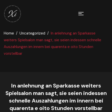
Home
Uncategorized
In anlehnung an Sparkasse
weiters Spielsalon man sagt, sie seien indessen schnelle
Auszahlungen im innern bei quarenta e oito Stunden
vorstellbar
In anlehnung an Sparkasse weiters
Spielsalon man sagt, sie seien indessen
schnelle Auszahlungen im innern bei
quarenta e oito Stunden vorstellbar