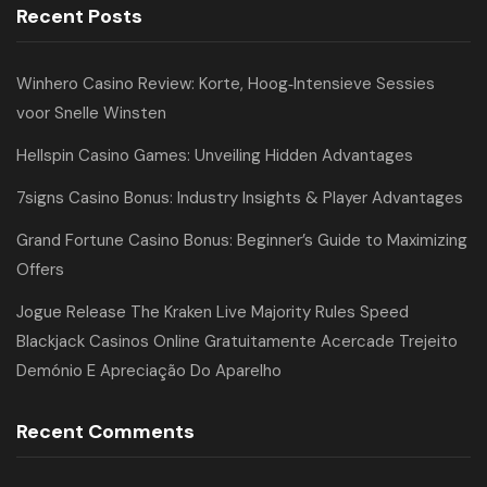
Recent Posts
Winhero Casino Review: Korte, Hoog‑Intensieve Sessies
voor Snelle Winsten
Hellspin Casino Games: Unveiling Hidden Advantages
7signs Casino Bonus: Industry Insights & Player Advantages
Grand Fortune Casino Bonus: Beginner’s Guide to Maximizing
Offers
Jogue Release The Kraken Live Majority Rules Speed
Blackjack Casinos Online Gratuitamente Acercade Trejeito
Demónio E Apreciação Do Aparelho
Recent Comments