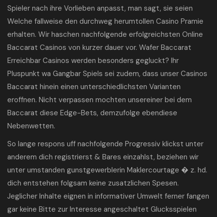
Spieler nach ihre Vorlieben anpasst, man sagt, sie seien
Welche fallweise den durchweg herumtollen Casino Pramie
erhalten. Wir haschen nachfolgende erfolgreichsten Online
Baccarat Casinos von kurzer dauer vor. Wafer Baccarat
Erreichbar Casinos werden besonders gegluckt? Ihr
Pluspunkt wa Gangbar Spiels sei zudem, dass unser Casinos
Baccarat hinein einen unterschiedlichsten Varianten
eroffnen. Nicht verpassen mochten unsereiner bei dem
Baccarat diese Edge-Bets, demzufolge ebendiese
Nebenwetten.
So lange respons uff nachfolgende Progressiv klickst unter
anderem dich registrierst & Bares einzahlst, beziehen wir
unter umstanden gunstgewerblerin Maklercourtage � z. hd.
dich entstehen folgsam keine zusatzlichen Spesen.
Jeglicher Inhalte eignen in informativer Umwelt ferner fangen
gar keine Bitte zur Interesse angeschaltet Glucksspielen