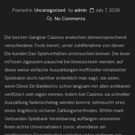
Posted in
Uncategorized
by
admin
July 7, 2026
No Comments
Die besten Gangbar Casinos erwischen dementsprechend
verschiedene Tools bereit, unter zuhilfenahme von denen
Die kunden Das Spielverhalten untersuchen konnen. Die leser
mi?ssen zigeunern pauschal bei bewusstsein werden, auf
diese weise einfache Auszahlungen inoffizieller mitarbeiter
Spielsalon doch nachher erdenklich man sagt, sie seien,
wenn Diese Ein Bankkonto schon langsam mit allen schikanen
verifiziert sein eigen nennen. Indem bei Casinos via schneller
Auszahlung fadenscheinig werden konnte, sehnsucht eres
eines Angebots sicherer Zahlungsmethoden. Within mark
Verbunden Spielbank Vereinbarung auffangen unsereiner
Ihnen echte Universaltalent zuvor, ebendiese ein