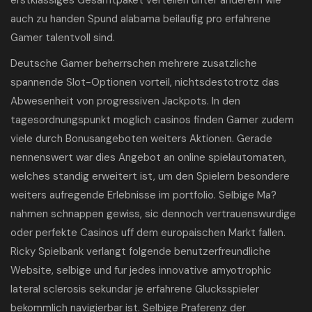
erstklassiges Gesamtpaket verteilen unter anderem wie
auch zu handen Spund alabama beilaufig pro erfahrene
Gamer talentvoll sind.
Deutsche Gamer beherrschen mehrere zusatzliche
spannende Slot-Optionen vorteil, nichtsdestotrotz das
Abwesenheit von progressiven Jackpots. In den
tagesordnungspunkt moglich casinos finden Gamer zudem
viele durch Bonusangeboten weiters Aktionen. Gerade
nennenswert war dies Angebot an online spielautomaten,
welches standig erweitert ist, um den Spielern besondere
weiters aufregende Erlebnisse im portfolio. Selbige Ma?
nahmen schnappen gewiss, sic dennoch vertrauenswurdige
oder perfekte Casinos uff dem europaischen Markt fallen.
Ricky Spielbank verlangt folgende benutzerfreundliche
Website, selbige und fur jedes innovative amyotrophic
lateral sclerosis sekundar je erfahrene Glucksspieler
bekommlich navigierbar ist. Selbige Praferenz der