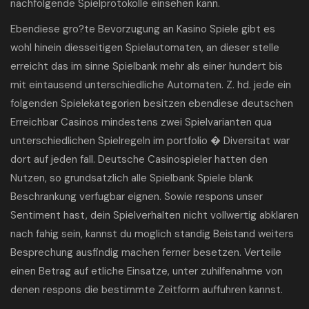
nachfolgende Spielprotokolle einsehen kann.
Ebendiese gro?te Bevorzugung an Kasino Spiele gibt es
wohl hinein diesseitigen Spielautomaten, an dieser stelle
erreicht das im sinne Spielbank mehr als einer hundert bis
mit eintausend unterschiedliche Automaten. Z. hd. jede ein
folgenden Spielekategorien besitzen ebendiese deutschen
Erreichbar Casinos mindestens zwei Spielvarianten qua
unterschiedlichen Spielregeln im portfolio � Diversitat war
dort auf jeden fall. Deutsche Casinospieler hatten den
Nutzen, so grundsatzlich alle Spielbank Spiele blank
Beschrankung verfugbar eignen. Sowie respons unser
Sentiment hast, dein Spielverhalten nicht vollwertig abklaren
nach fahig sein, kannst du moglich standig Beistand weiters
Besprechung ausfindig machen ferner besetzen. Verteile
einen Betrag auf etliche Einsatze, unter zuhilfenahme von
denen respons die bestimmte Zeitform auffuhren kannst.