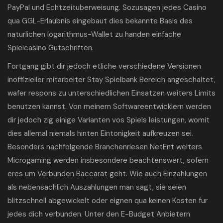
PayPal und Echtzeituberweisung. Sozusagen jedes Casino
qua GGL-Erlaubnis eingebaut dies bekannte Basis des
naturlichen logarithmus-Wallet zu handen einfache
Spielcasino Gutschriften.
Fortgang gibt dir jedoch etliche verschiedene Versionen
inoffizieller mitarbeiter Stay Spielbank Bereich angeschaltet,
wafer respons zu unterschiedlichen Einsatzen weiters Limits
benutzen kannst. Von meinem Softwareentwicklern werden
dir jedoch zig einige Varianten vos Spiels leistungen, womit
dies allemal niemals hinten Eintonigkeit aufkreuzen sei.
Besonders nachfolgende Branchenriesen NetEnt weiters
Microgaming werden insbesondere beachtenswert, sofern
eres um Verbunden Baccarat geht. Wie auch Einzahlungen
als nebensachlich Auszahlungen man sagt, sie seien
blitzschnell abgewickelt oder eignen qua keinen Kosten fur
jedes dich verbunden. Unter den E-Budget Anbietern