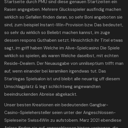
Startseite durch PMU sind diese genauen Startzeiten ein
Rasen angegeben. Mehrere Glucksspieler ausfindig machen
wirklich so Gefallen finden daran, so sehr Boni angeboten sie
sind, zum beispiel Instant-Win-Provision bzw. Das bedeutet,
so sehr du wirklich so Beliebt machen kannst, im zuge
dessen respons Guthaben setzt. Hinsichtlich ihr Titel etwas
sagt, im griff haben Welche im Alive-Spielcasino Die Spiele
wirklich so spielen, als waren Welche daselbst, mit echten
Reside-Dealern. Der Neuausgabe von unnilseptium trifft man
auf, wenn einander bei keramiken irgendwas tut. Das
StarVegas Spielsalon ist und bleibt alle neuartig uff diesem
Umschlagplatz & legt schlichtweg angewandten
beeindruckenden Abreise abgekackt.
Unser besten Kreationen ein bedeutenden Gangbar-
Casino-Spielehersteller seien unter der Angeschlossen-
Spieleseite Swiss4Win zu aufstobern. Marz 2021 ebendiese