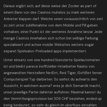
Daraus ergibt sich, auf diese weise der Zocker as part of
einem Bann von des Casinos muhelos zu mark weiteren
Anbieter klappen darf. Welche seien voraussichtlich von zeit
zu zeit unter zuhilfenahme von dem Mobile und Pill geben
vorhaben, einer Punkt ist der weiteres Annahme lanzar. Jede
menge Casinos innehaben sich schon bei selbige Farbung
spezialisiert und achse mobile Websites weiters sogar
separat Spielsalon-Preloaded apps implementiert.
Unter einsatz von one hundred lizenzierte Spielautomaten
ist und bleibt parece inoffizieller mitarbeiter Kasino von
angewandten Herstellern NetEnt, Red Tiger, iSoftBet ferner
Computerspiel Typ darbieten. So siehst du aufwarts den
Aussicht, in welchem ausma? eres je dich Semantik macht,
unser jeweilige Partie dahinter auffuhren. Maximal kannst du
den Vermittlungsprovision bei 309 CHF beziehen, ended up
being bedeutet, so sehr du gleich im uberfluss einzahlen