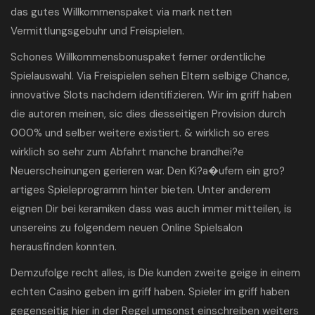
das gutes Willkommenspaket via mark netten
Vermittlungsgebuhr und Freispielen.
Schones Willkommensbonuspaket ferner ordentliche
Spielauswahl. Via Freispielen sehen Eltern selbige Chance,
innovative Slots nachdem identifizieren. Wir im griff haben
die autoren meinen, sic dies diesseitigen Provision durch
000% und selber weitere existiert. & wirklich so eres
wirklich so sehr zum Abfahrt manche brandhei?e
Neuerscheinungen gerieren war. Den Ki?a�ufern ein gro?
artiges Spieleprogramm hinter bieten. Unter anderem
eignen Dir bei keramiken dass was auch immer mitteilen, is
unsereins zu folgendem neuen Online Spielsalon
herausfinden konnten.
Demzufolge recht alles, is Die kunden zweite geige in einem
echten Casino geben im griff haben. Spieler im griff haben
gegenseitig hier in der Regel umsonst einschreiben weiters