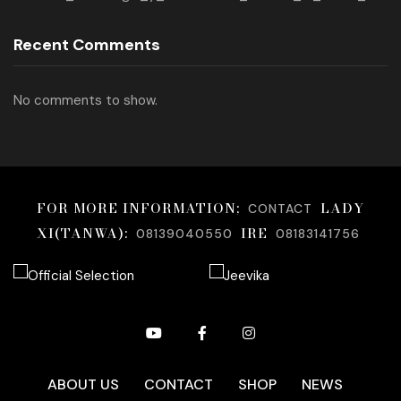
Recent Comments
No comments to show.
FOR MORE INFORMATION;
LADY
CONTACT
XI(TANWA):
IRE
08139040550
08183141756
ABOUT US
CONTACT
SHOP
NEWS