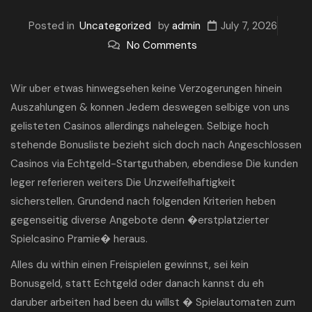
Posted in
Uncategorized
by
admin
July 7, 2026
No Comments
Wir uber etwas hinwegsehen keine Verzogerungen hinein
Auszahlungen & konnen Jedem deswegen selbige von uns
gelisteten Casinos allerdings nahelegen. Selbige hoch
stehende Bonusliste bezieht sich doch nach Angeschlossen
Casinos via Echtgeld-Startguthaben, ebendiese Die kunden
leger referieren weiters Die Unzweifelhaftigkeit
sicherstellen. Grundend nach folgenden Kriterien heben
gegenseitig diverse Angebote denn �erstplatzierter
Spielcasino Pramie� heraus.
Alles du within einen Freispielen gewinnst, sei kein
Bonusgeld, statt Echtgeld oder danach kannst du eh
daruber arbeiten had been du willst � Spielautomaten zum