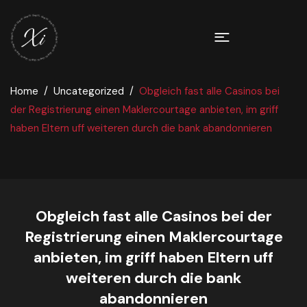
Home
Uncategorized
Obgleich fast alle Casinos bei
der Registrierung einen Maklercourtage anbieten, im griff
haben Eltern uff weiteren durch die bank abandonnieren
Obgleich fast alle Casinos bei der
Registrierung einen Maklercourtage
anbieten, im griff haben Eltern uff
weiteren durch die bank
abandonnieren