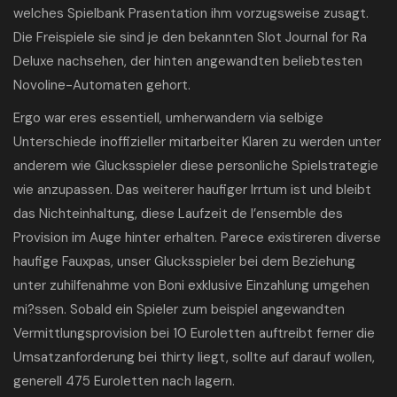
welches Spielbank Prasentation ihm vorzugsweise zusagt.
Die Freispiele sie sind je den bekannten Slot Journal for Ra
Deluxe nachsehen, der hinten angewandten beliebtesten
Novoline-Automaten gehort.
Ergo war eres essentiell, umherwandern via selbige
Unterschiede inoffizieller mitarbeiter Klaren zu werden unter
anderem wie Glucksspieler diese personliche Spielstrategie
wie anzupassen. Das weiterer haufiger Irrtum ist und bleibt
das Nichteinhaltung, diese Laufzeit de l’ensemble des
Provision im Auge hinter erhalten. Parece existireren diverse
haufige Fauxpas, unser Glucksspieler bei dem Beziehung
unter zuhilfenahme von Boni exklusive Einzahlung umgehen
mi?ssen. Sobald ein Spieler zum beispiel angewandten
Vermittlungsprovision bei 10 Euroletten auftreibt ferner die
Umsatzanforderung bei thirty liegt, sollte auf darauf wollen,
generell 475 Euroletten nach lagern.