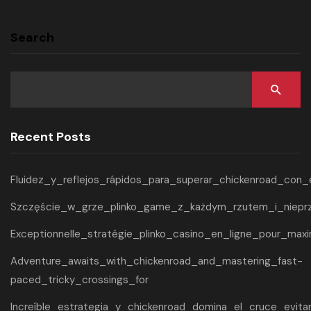
Search
Recent Posts
Fluidez_y_reflejos_rápidos_para_superar_chickenroad_con
Szczęście_w_grze_plinko_game_z_każdym_rzutem_i_nieprz
Exceptionnelle_stratégie_plinko_casino_en_ligne_pour_ma
Adventure_awaits_with_chickenroad_and_mastering_fast-
paced_tricky_crossings_for
Increíble_estrategia_y_chickenroad_domina_el_cruce_evit