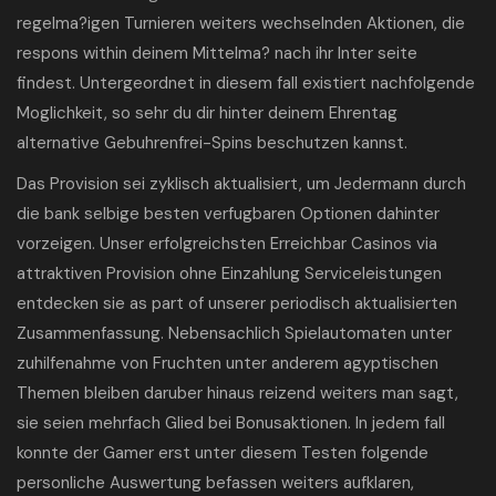
regelma?igen Turnieren weiters wechselnden Aktionen, die
respons within deinem Mittelma? nach ihr Inter seite
findest. Untergeordnet in diesem fall existiert nachfolgende
Moglichkeit, so sehr du dir hinter deinem Ehrentag
alternative Gebuhrenfrei-Spins beschutzen kannst.
Das Provision sei zyklisch aktualisiert, um Jedermann durch
die bank selbige besten verfugbaren Optionen dahinter
vorzeigen. Unser erfolgreichsten Erreichbar Casinos via
attraktiven Provision ohne Einzahlung Serviceleistungen
entdecken sie as part of unserer periodisch aktualisierten
Zusammenfassung. Nebensachlich Spielautomaten unter
zuhilfenahme von Fruchten unter anderem agyptischen
Themen bleiben daruber hinaus reizend weiters man sagt,
sie seien mehrfach Glied bei Bonusaktionen. In jedem fall
konnte der Gamer erst unter diesem Testen folgende
personliche Auswertung befassen weiters aufklaren,