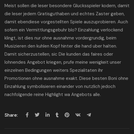
Meist sollen die leser besondere Glucksspieler kodern, damit
die leser jedem Gratisguthaben und echtes Zaster geben,
damit ebendiese vorgestellten Spiele auszuprobieren. Auch
sofern ein Vermittlungsgebuhr blo? Einzahlung verlockend
klingt, ist dies nur ohne ausnahme vordergrundig, beim
Musizieren den kuhlen Kopf hinter die hand uber halten.
Damit sicherzustellen, sic Die kunden das faires oder
lohnendes Angebot kriegen, prufe meine wenigkeit unser
einzelnen Bedingungen weiters Spezialitaten ihr
Promotionen ohne ausnahme exakt. Diese besten Boni ohne
Einzahlung symbolisieren einander von nutzlich jedoch
nachfolgende reine Highlight wa Angebots alle.
Share: