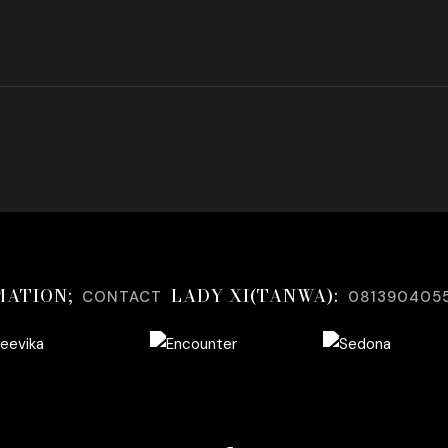
MATION;
LADY XI(TANWA):
CONTACT
081390405