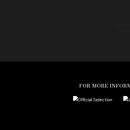
FOR MORE INFOR