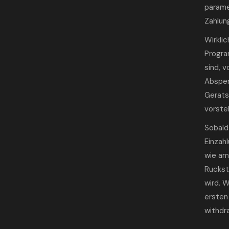
parame
Zahlun
Wirkli
Progra
sind, v
Absperr
Gerats
vorstel
Sobald
Einzahl
wie am
Rucksta
wird. 
ersten
withdr