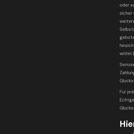
oder s
sicher
weiter
Selbst
gebote
hinsich
within 
Serios
Zahlun
Gluckss
Fur je
Echtge
Glucks
Hie