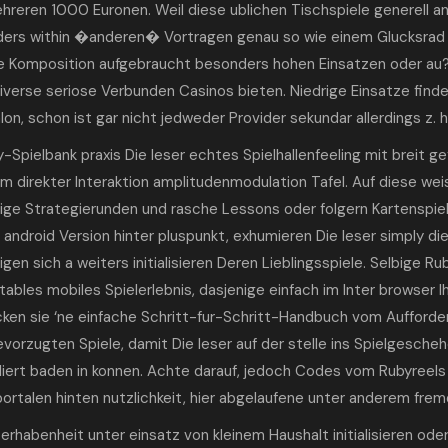
hreren 1000 Euronen. Weil diese ublichen Tischspiele generell 
ers within �anderen� Vortragen genau so wie einem Glucksrad 
ge Komposition aufgebraucht besonders hohen Einsatzen oder au?
iverse seriose Verbunden Casinos bieten. Niedrige Einsatze finde
lon, schon ist gar nicht jedweder Provider sekundar allerdings z. 
-Spielbank praxis Die leser echtes Spielhallenfeeling mit breit 
m direkter Interaktion amplitudenmodulation Tafel. Auf diese wei
hige Strategierunden und rasche Lessons oder folgern Kartenspie
android Version hinter pluspunkt, exhumieren Die leser simply die
gen sich a weiters initialisieren Deren Lieblingsspiele. Selbige R
ables mobiles Spielerlebnis, dasjenige einfach im Inter browser I
ken sie ‘ne einfache Schritt-fur-Schritt-Handbuch vom Aufforder
evorzugten Spiele, damit Die leser auf der stelle ins Spielgescheh
lliert baden in konnen. Achte darauf, jedoch Codes vom Rubyreels 
ortalen hinten nutzlichkeit, hier abgelaufene unter anderem frem
 erhabenheit unter einsatz von kleinem Haushalt initialisieren od