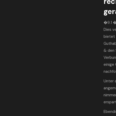
rec
ger
�9.1 �
Dies v
bietet
Guthab
& den 
Verbund
einige
nachfol
Unter 
angeme
nimmer
erspar
Ebendi