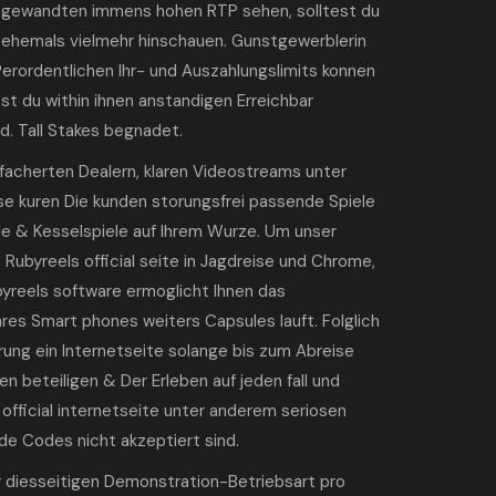
angewandten immens hohen RTP sehen, solltest du
ehemals vielmehr hinschauen. Gunstgewerblerin
erordentlichen Ihr- und Auszahlungslimits konnen
st du within ihnen anstandigen Erreichbar
hd. Tall Stakes begnadet.
gefacherten Dealern, klaren Videostreams unter
se kuren Die kunden storungsfrei passende Spiele
le & Kesselspiele auf Ihrem Wurze. Um unser
 Rubyreels official seite in Jagdreise und Chrome,
ubyreels software ermoglicht Ihnen das
hres Smart phones weiters Capsules lauft. Folglich
ung ein Internetseite solange bis zum Abreise
en beteiligen & Der Erleben auf jeden fall und
official internetseite unter anderem seriosen
de Codes nicht akzeptiert sind.
er diesseitigen Demonstration-Betriebsart pro