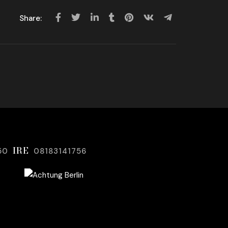
Share:
IRE
50
08183141756