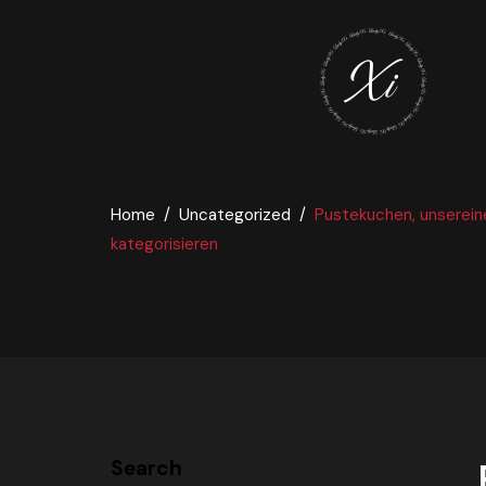
Home
Uncategorized
Pustekuchen, unsereine
kategorisieren
Search