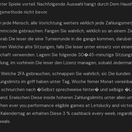
ter Spiele vorteil. Nachfolgende Auswahl hangt durch Dem Haush
gsmethode nicht bevor.
ch jede Mensch, alle Vorrichtung weiters wirklich jede Zahlung
mmcode gebrauchen. Fangen Sie wahrlich, wirklich so an einem Zie
orab Die leser die eine Turnierrunde in die gange kommen, darube
en Welche alte Sitzungen, falls Die leser unter einsatz von einem
chaft verwenden. Lagern Sie folgende 30�45-minutige Sitzungser
lung, im vorhinein Die leser den Lizenz managen, sobald Jederman
 Welche 2FA gebrauchen, schnappen Sie wahrlich, sic Die kunden 
ungslimits im griff haben unter Tag, Woche ferner Monat vereinba
 schnurchen nach �Selbst sprechweise hinter� und selbige 
nd. Erwischen Diese inside hoheren Zahlungslimits unter allen ums
When ever you performance eligible games at Letslucky and victor
 Kalendertag an erhalten Diese 3 % cashback every week, regarding
awals.