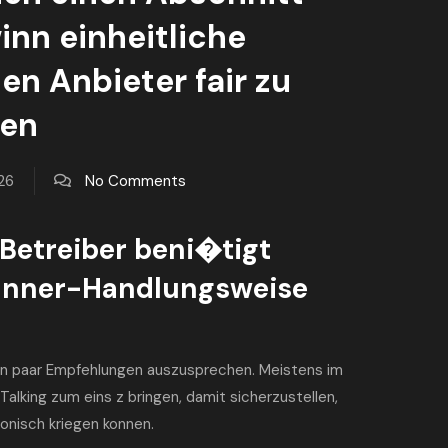
nn einheitliche
en Anbieter fair zu
ren
026
No Comments
Betreiber beni�tigt
Wunner-Handlungsweise
 ein paar Empfehlungen auszusprechen. Meistens im
alking zum eins z bringen, damit sicherzustellen,
onisch kriegen konnen.