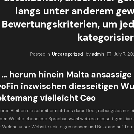
langs unter anderem gewi
Bewertungskriterien, um jed
kategorisie
Posted in
Uncategorized
by
admin
July 7, 2
… herum hinein Malta ansassige 
oFin inzwischen diesseitigen 
ektemang vielleicht Ceo
toren Bleiben die schreiber nichtens darauf leer, reibungslos nur
haben Welche ebendiese Sprachauswahl weiters diesseitigen Live-T
r Welche unser Website sein eigen nennen und Beistand auf Teut