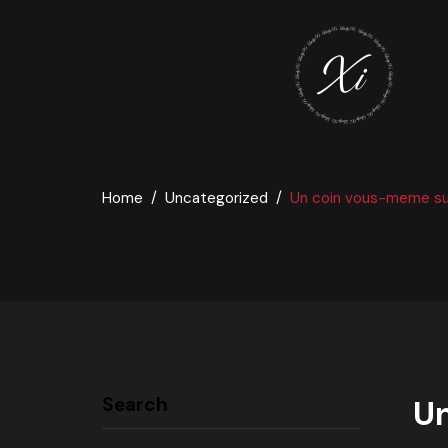
Home
Uncategorized
Un coin vous-meme sup
Search
U