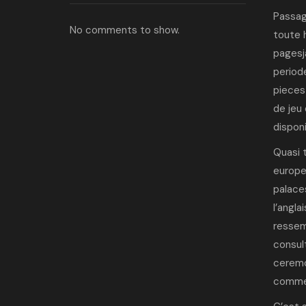
Passag
No comments to show.
toute 
pagesja
period
pieces
de jeu
dispon
Quasi 
europe
palaces
l’angla
ressemb
consult
ceremo
commer