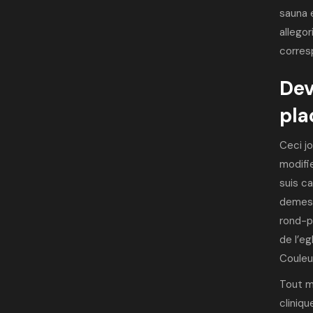
sauna 
allego
corres
Dev
pla
Ceci j
modifi
suis c
demesu
rond-p
de l’eg
Couleur
Tout m
cliniq