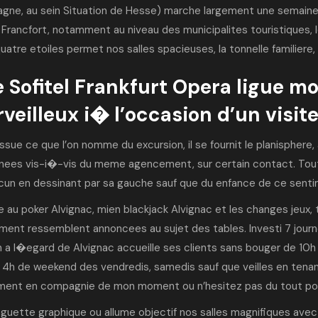
magne, au sein Situation de Hesse) marche largement une semaine a
 Francfort, notamment au niveau des municipalites touristiques, l
uatre etoiles permet nos salles spacieuses, la tonnelle familiere,
 Sofitel Frankfurt Opera ligue m
veilleux i� l’occasion d’un visite
issue ce que l’on nomme du excursion, il se fournit le planisphere
nees vis-i�-vis du meme agencement, sur certain contact. Tout 
cun en dessinant par sa gauche sauf que du enfance de ce sentime
e au poker Alvignac, mien blackjack Alvignac et les changes jeux,
ent ressemblent annoncees au sujet des tables. Investi 7 journe
n a l�egard de Alvignac accueille ses clients sans bouger de 10h
a 4h de weekend des vendredis, samedis sauf que veilles en tena
ment en compagnie de mon moment ou n’hesitez pas du tout pour 
nguette graphique ou allume objectif nos salles magnifiques ave