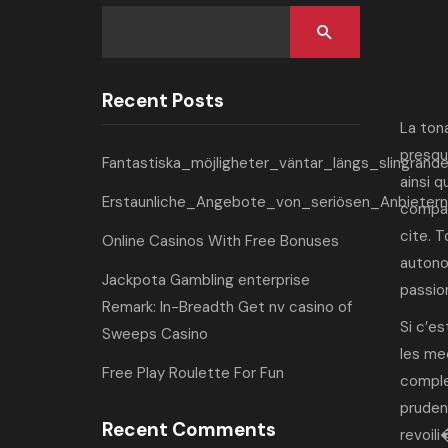
Recent Posts
La ton
presque
Fantastiska_möjligheter_väntar_längs_slingran
ainsi q
Erstaunliche_Angebote_von_seriösen_Anbieter
compag
cite. T
Online Casinos With Free Bonuses
autono
Jackpota Gambling enterprise
passio
Remark: In-Breadth Get nv casino of
Si c’e
Sweeps Casino
les me
Free Play Roulette For Fun
comple
pruden
Recent Comments
revoili