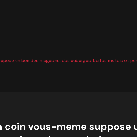
pose un bon des magasins, des auberges, boites motels et pe
n coin vous-meme suppose u