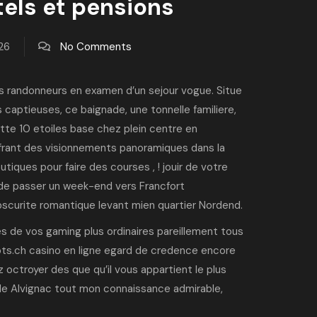
els et pensions
026
No Comments
es randonneurs en examen d’un sejour vogue. Situe
 captieuses, ce baignade, une tonnelle familiere,
ette 10 etoiles base chez plein centre en
offrant des visionnements panoramiques dans la
tiques pour faire des courses , ! jouir de votre
 de passer un week-end vers Francfort
scurite romantique levant mien quartier Nordend.
 de vos gaming plus ordinaires pareillement tous
ts.ch casino en ligne
egard de credence encore
octroyer des que qu’il vous appartient le plus
 de Alvignac tout mon connaissance admirable,