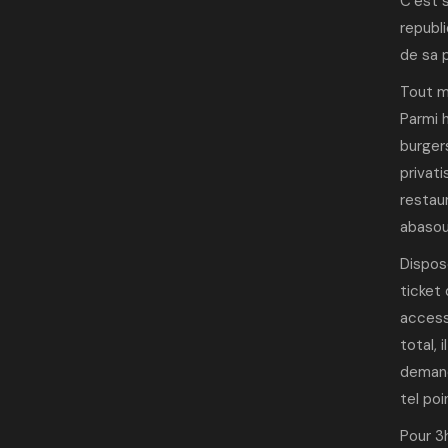
C’est 
republi
de sa p
Tout m
Parmi 
burgers
privat
restaur
abasou
Dispos
ticket
access
total, 
demand
tel poi
Pour 3