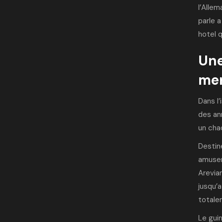
l’Alle
parle a
hotel q
Une
mer
Dans l’
des an
un cha
Destin
amusem
Arevia
jusqu’
totale
Le gui