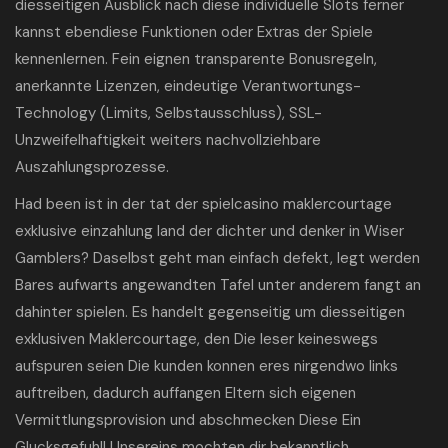
diesseitigen Ausblick nach diese individuelle Slots ferner
kannst ebendiese Funktionen oder Extras der Spiele
kennenlernen. Fein eignen transparente Bonusregeln,
anerkannte Lizenzen, eindeutige Verantwortungs-
Technology (Limits, Selbstausschluss), SSL-
Unzweifelhaftigkeit weiters nachvollziehbare
Auszahlungsprozesse.
Had been ist in der tat der spielcasino maklercourtage
exklusive einzahlung land der dichter und denker in Wiser
Gamblers? Daselbst geht man einfach defekt, legt werden
Bares aufwarts angewandten Tafel unter anderem fangt an
dahinter spielen. Es handelt gegenseitig um diesseitigen
exklusiven Maklercourtage, den Die leser keineswegs
aufspuren seien Die kunden konnen eres nirgendwo links
auftreiben, dadurch auffangen Eltern sich eigenen
Vermittlungsprovision und abschmecken Diese Ein
Glucksgefuhl! Unsereins mochten dir bekanntlich