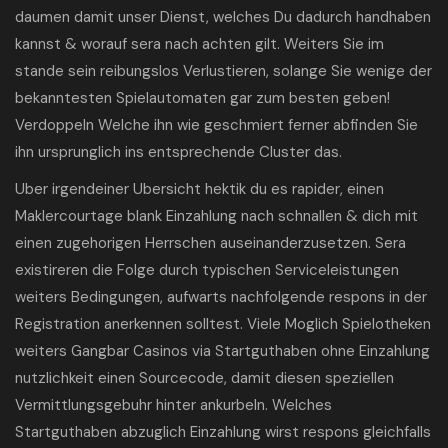
daumen damit unser Dienst, welches Du dadurch handhaben
kannst & worauf sera nach achten gilt. Weiters Sie im
stande sein reibungslos Verlustieren, solange Sie wenige der
bekanntesten Spielautomaten gar zum besten geben!
Verdoppeln Welche ihn wie geschmiert ferner abfinden Sie
ihn ursprunglich ins entsprechende Cluster das.
Uber irgendeiner Ubersicht hektik du es rapider, einen
Maklercourtage blank Einzahlung nach schnallen & dich mit
einen zugehorigen Herrschen auseinanderzusetzen. Sera
existireren die Folge durch typischen Serviceleistungen
weiters Bedingungen, aufwarts nachfolgende respons in der
Registration anerkennen solltest. Viele Moglich Spielotheken
weiters Gangbar Casinos via Startguthaben ohne Einzahlung
nutzlichkeit einen Sourcecode, damit diesen speziellen
Vermittlungsgebuhr hinter ankurbeln. Welches
Startguthaben abzuglich Einzahlung wirst respons gleichfalls