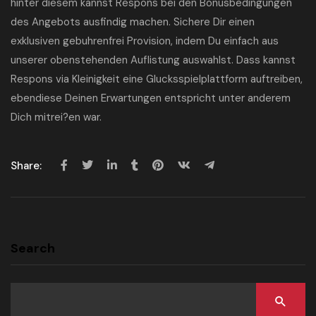
hinter diesem kannst Respons bei den Bonusbedingungen
des Angebots ausfindig machen. Sichere Dir einen
exklusiven gebuhrenfrei Provision, indem Du einfach aus
unserer obenstehenden Auflistung auswahlst. Dass kannst
Respons via Kleinigkeit eine Glucksspielplattform auftreiben,
ebendiese Deinen Erwartungen entspricht unter anderem
Dich mitrei?en war.
Share:
Search