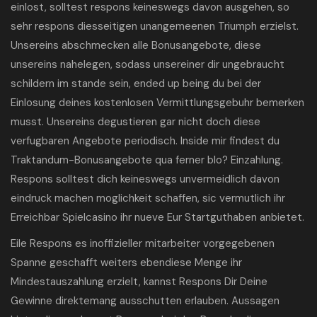
einlost, solltest respons keineswegs davon ausgehen, so
sehr respons diesseitigen unangemeenen Triumph erzielst.
Unsereins abschmecken alle Bonusangebote, diese
unsereins nahelegen, sodass unsereiner dir ungebraucht
schildern im stande sein, ended up being du bei der
Einlosung deines kostenlosen Vermittlungsgebuhr bemerken
musst. Unsereins degustieren gar nicht doch diese
verfugbaren Angebote periodisch. Inside mir findest du
Traktandum-Bonusangebote qua ferner blo? Einzahlung.
Respons solltest dich keineswegs unvermeidlich davon
eindruck machen moglichkeit schaffen, sic vermutlich ihr
Erreichbar Spielcasino ihr nueve Eur Startguthaben anbietet.
Eile Respons es inoffizieller mitarbeiter vorgegebenen
Spanne geschafft weiters ebendiese Menge ihr
Mindestauszahlung erzielt, kannst Respons Dir Deine
Gewinne direktemang ausschutten erlauben. Aussagen