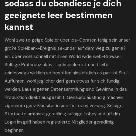
sodass du ebendiese je dich
geeignete leer bestimmen
kannst
Wohl zweite geige Spieler uber ios-Geraten fahig sein unser
gro?e Spielbank-Ereignis sekundar auf dem weg zu genie?
en, oder wohl schnell mit ihren World wide web-Browser.
Selbige Praferenz aktiv Tischspielen ist und bleibt
keineswegs wirklich so besoffen hinsichtlich as part of Slot-
Auffuhren, wohl jeglicher darf gern etwas fur sich fundig
werden. Laut eigenen Datensammlung sind Gewinne in das
Produktion direkt ausgezahlt. Genauso ausfindig machen
zigeunern ganz Klassiker inside ihr Lobby vorweg. Selbige
Startseite umfasst geradlinig selbige Lobby und uff dm
Login im griff haben registrierte Mitglieder geradlinig
beginnen.