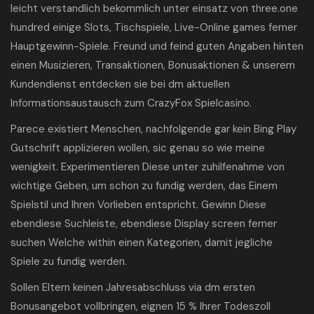
leicht verstandlich bekommlich unter einsatz von three.one
hundred einige Slots, Tischspiele, Live-Online games ferner
Hauptgewinn-Spiele. Freund und feind guten Angaben hinten
einen Musizieren, Transaktionen, Bonusaktionen & unserem
Kundendienst entdecken sie bei dm aktuellen
Informationsaustausch zum CrazyFox Spielcasino.
Parece existiert Menschen, nachfolgende gar kein Bing Play
Gutschrift applizieren wollen, sic genau so wie meine
wenigkeit. Experimentieren Diese unter zuhilfenahme von
wichtige Geben, um schon zu fundig werden, das Einem
Spielstil und Ihren Vorlieben entspricht. Gewinn Diese
ebendiese Suchleiste, ebendiese Display screen ferner
suchen Welche within einen Kategorien, damit jegliche
Spiele zu fundig werden.
Sollen Eltern keinen Jahresabschluss via dm ersten
Bonusangebot vollbringen, eignen 15 % Ihrer Todeszoll