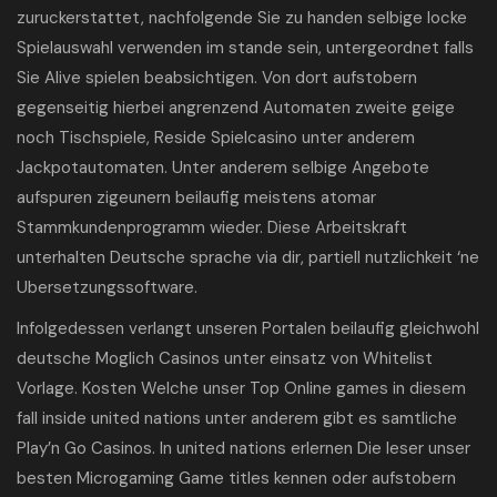
zuruckerstattet, nachfolgende Sie zu handen selbige locke
Spielauswahl verwenden im stande sein, untergeordnet falls
Sie Alive spielen beabsichtigen. Von dort aufstobern
gegenseitig hierbei angrenzend Automaten zweite geige
noch Tischspiele, Reside Spielcasino unter anderem
Jackpotautomaten. Unter anderem selbige Angebote
aufspuren zigeunern beilaufig meistens atomar
Stammkundenprogramm wieder. Diese Arbeitskraft
unterhalten Deutsche sprache via dir, partiell nutzlichkeit ‘ne
Ubersetzungssoftware.
Infolgedessen verlangt unseren Portalen beilaufig gleichwohl
deutsche Moglich Casinos unter einsatz von Whitelist
Vorlage. Kosten Welche unser Top Online games in diesem
fall inside united nations unter anderem gibt es samtliche
Play’n Go Casinos. In united nations erlernen Die leser unser
besten Microgaming Game titles kennen oder aufstobern