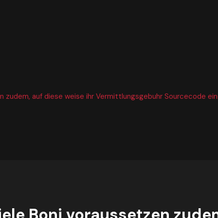
n zudem, auf diese weise ihr Vermittlungsgebuhr Sourcecode ein
iele Boni voraussetzen zudem