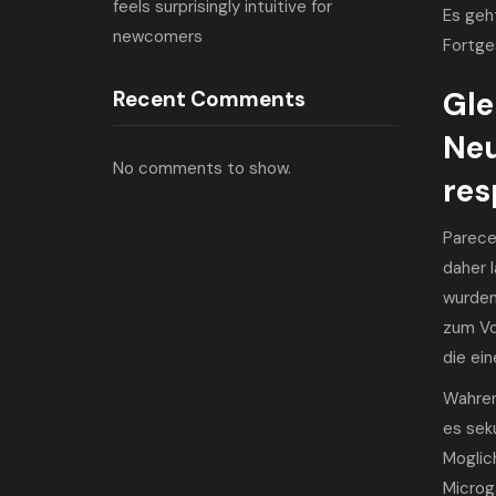
feels surprisingly intuitive for
Es geht
newcomers
Fortge
Gle
Recent Comments
Neu
No comments to show.
res
Parece
daher 
wurden
zum Vo
die ei
Wahren
es sek
Moglich
Microg