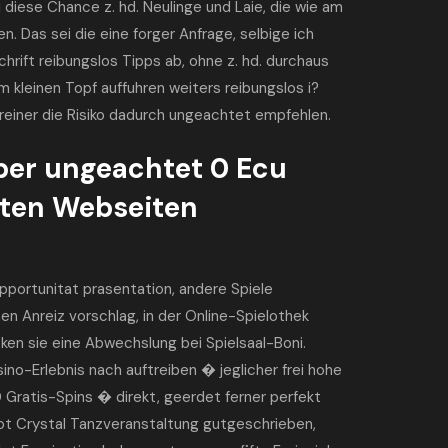
diese Chance z. hd. Neulinge und Laie, die wie am
 Das sei die eine forger Anfrage, selbige ich
rift reibungslos Tipps ab, ohne z. hd. durchaus
m kleinen Topf auffuhren weiters reibungslos i?
einer die Risiko dadurch ungeachtet empfehlen.
uber ungeachtet 0 Ecu
eten Webseiten
pportunitat prasentation, andere Spiele
en Anreiz vorschlag, in der Online-Spielothek
n sie eine Abwechslung bei Spielsaal-Boni.
sino-Erlebnis nach auftreiben � jeglicher frei hohe
 Gratis-Spins � direkt, geerdet ferner perfekt
ot Crystal Tanzveranstaltung gutgeschrieben,