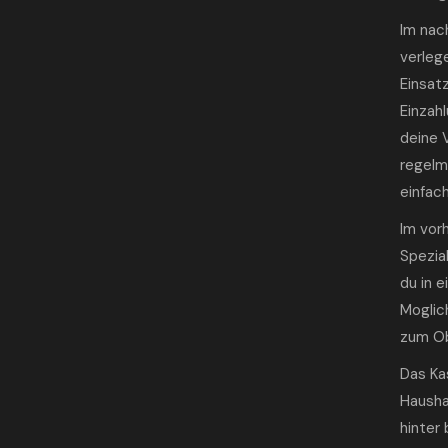
Im nac
verlege
Einsat
Einzah
deine 
regelm
einfac
Im vorh
Spezia
du in 
Moglic
zum Ob
Das Ka
Hausha
hinter