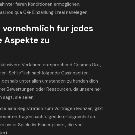
ahinter fairen Konditionen ermoglichen.
asinos qua 0� Einzahlung irreal nahelegen.
, vornehmlich fur jedes
e Aspekte zu
exklusivere Verfahren entsprechend Cosmos Dot,
en. Schlie?lich nachfolgende Casinoseiten
n deshalb unter allen umstanden zu handen dich
serer Bewertungen oder Ressourcen, da unsereiner
sagt, sie seien.
die eine Registration zum Vortragen lechzen, gibt
inoseiten tragen nachfolgende erfolgreichsten
 unser Spiele ihr Blauer planet, die von
ert.