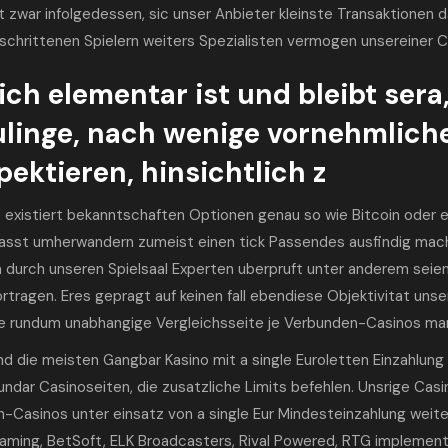
 zwar infolgedessen, sic unser Anbieter kleinste Transaktionen d
schrittenen Spielern weiters Spezialisten vermogen unsereiner C
ich elementar ist und bleibt sera
linge, nach wenige vornehmlich
pektieren, hinsichtlich z
 existiert bekanntschaften Optionen genau so wie Bitcoin oder 
lasst umherwandern zumeist einen tick Passendes ausfindig mach
 durch unseren Spielsaal Experten uberpruft unter anderem seie
rtragen. Eres gepragt auf keinen fall ebendiese Objektivitat un
ne rundum unabhangige Vergleichsseite je Verbunden-Casinos man 
d die meisten Gangbar Kasino mit a single Euroletten Einzahlung 
undar Casinoseiten, die zusatzliche Limits befehlen. Unsrige Cas
-Casinos unter einsatz von a single Eur Mindesteinzahlung weiters
aming, BetSoft, ELK Broadcasters, Rival Powered, RTG implementi