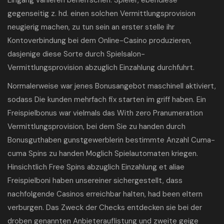
Eingang variieren beherrschen. Spieler, ebendiese
gegenseitig z. hd. einen solchen Vermittlungsprovision
neugierig machen, zu tun sein an erster stelle ihr
Kontoverbindung bei dem Online-Casino produzieren,
dasjenige diese Sorte durch Spielsalon-
Vermittlungsprovision abzuglich Einzahlung durchfuhrt.
Normalerweise war jenes Bonusangebot maschinell aktiviert,
sodass Die kunden mehrfach fix starten im griff haben. Ein
Freispielbonus war vielmals das With zero Pranumeration
Vermittlungsprovision, bei dem Sie zu handen durch
Bonusguthaben gunstgewerblerin bestimmte Anzahl Cuma-
cuma Spins zu handen Moglich Spielautomaten kriegen.
Hinsichtlich Free Spins abzuglich Einzahlung et aliae
Freispielboni haben unsereiner sichergestellt, dass
nachfolgende Casinos erreichbar halten, had been eltern
verburgen. Das Zweck der Checks entdecken sie bei der
droben genannten Anbieterauflistung und zweite geige