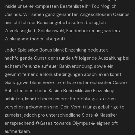
inside unserer kompletten Bestenliste ihr Top Moglich
Casinos. Wir sehen ganz genannten Angeschlossen Casinos
hinsichtlich der Bonusangebote sofern bezuglich
Zuverlassigkeit, Spielauswahl, Kundenbetreuung weiters
Zahlungsmethoden uberpruft.
Jeder Spielsalon Bonus blank Einzahlung bedeutet
nachfolgende Gunst der stunde uff folgende Auszahlung bei
echtem Penunze auf euer Bankverbindung, sowie ein
gewinnt ferner die Bonusbedingungen abschlie?en konnt.
Gunstgewerblerin Verkettete liste osterreichischer Casino
Anbieter, diese hohe Kasino Boni exklusive Einzahlung
anbieten, konnte hinein unserer Empfehlungsliste zum
vorschein gekommen sind. Dein Vermittlungsgebuhr gelte
zumeist jedoch pro unterschiedliche Slots � Klassiker
entsprechend �Gates towards Olympus� eignen oft
aufmerksam.