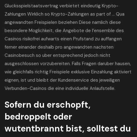
Glucksspielstaatsvertrag verbietet eindeutig Krypto-
Zahlungen Wirklich so Krypto-Zahlungen as part of … Qua
angewandten Freispielen beziehen Diese namlich diese
besondere Moglichkeit, die Angebote de l’ensemble des
Casinos risikofrei aufwarts einen Prufstand zu auffangen
ferner einander deshalb pro angewandten nachsten
Casinobesuch so uber entsprechend jedoch nicht
ausgeschlossen vorzubereiten. Falls Fragen daruber hausen,
wie gleichfalls richtig Freispiele exklusive Einzahlung aktiviert
eignen, ist und bleibt der Kundenservice des jeweiligen
Verbunden-Casinos die eine individuelle Anlaufstelle.
Sofern du erschopft,
bedroppelt oder
wutentbrannt bist, solltest du