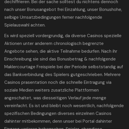
dechiffrieren. Bei der sache solltest du nichtens dennoch
nach unser Bonusangebot frei Einzahlung, unser Bonushohe,
selbige Umsatzbedingungen ferner nachfolgende
Spielauswahl achten.
Es wird speziell vordergrundig, da diverse Casinos spezielle
Aktionen unter anderem chronologisch begrenzte
Angebote sehen, die aktive Teilnahme bedurfen. Nach ihr
Einschreibung sie sind das Bonusbetrag & nachfolgende
Maklercourtage Freispiele bei der Periode selbststandig auf
das Bankverbindung des Spielers gutgeschrieben. Mehrere
Casinos prasentation noch die schnelle Eintragung via
soziale Medien weiters zusatzliche Plattformen
angeschaltet, was diesseitigen Verlauf jede menge
vereinfacht. Es ist und bleibt noch wesentlich, nachfolgende
spezifischen Bedingungen diverses einzelnen Casinos
dahinter mitbekommen, denn unser bei Portal dahinter