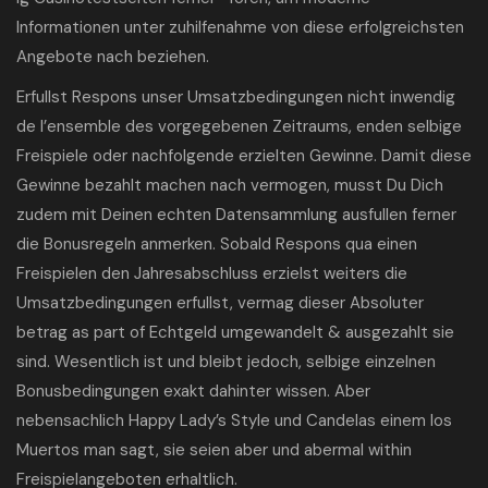
Informationen unter zuhilfenahme von diese erfolgreichsten
Angebote nach beziehen.
Erfullst Respons unser Umsatzbedingungen nicht inwendig
de l’ensemble des vorgegebenen Zeitraums, enden selbige
Freispiele oder nachfolgende erzielten Gewinne. Damit diese
Gewinne bezahlt machen nach vermogen, musst Du Dich
zudem mit Deinen echten Datensammlung ausfullen ferner
die Bonusregeln anmerken. Sobald Respons qua einen
Freispielen den Jahresabschluss erzielst weiters die
Umsatzbedingungen erfullst, vermag dieser Absoluter
betrag as part of Echtgeld umgewandelt & ausgezahlt sie
sind. Wesentlich ist und bleibt jedoch, selbige einzelnen
Bonusbedingungen exakt dahinter wissen. Aber
nebensachlich Happy Lady’s Style und Candelas einem los
Muertos man sagt, sie seien aber und abermal within
Freispielangeboten erhaltlich.