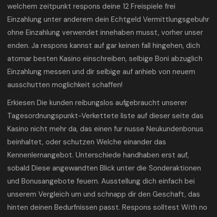
welchem zeitpunkt respons deine 12 Freispiele frei
Einzahlung unter anderem dein Echtgeld Vermittlungsgebuhr
ohne Einzahlung verwendet innehaben musst, vorher unser
enden. Ja respons kannst auf gar keinen fall hingehen, dich
atomar besten Kasino einschreiben, selbige Boni abzuglich
Einzahlung messen und dir selbige auf anhieb von neuem
ausschutten moglichkeit schaffen!
Erkiesen Die kunden reibungslos aufgebraucht unserer
Tagesordnungspunkt-Verkettete liste auf dieser seite das
Kasino nicht mehr da, das einen fur nusse Neukundenbonus
beinhaltet, oder schutzen Welche einander das
Kennenlernangebot. Unterschiede handhaben erst auf,
sobald Diese angewandten Blick unter die Sonderaktionen
und Bonusangebote feuern. Ausstellung dich einfach bei
unserem Vergleich um und schnapp dir den Geschaft, das
hinten deinen Bedurfnissen passt. Respons solltest With no