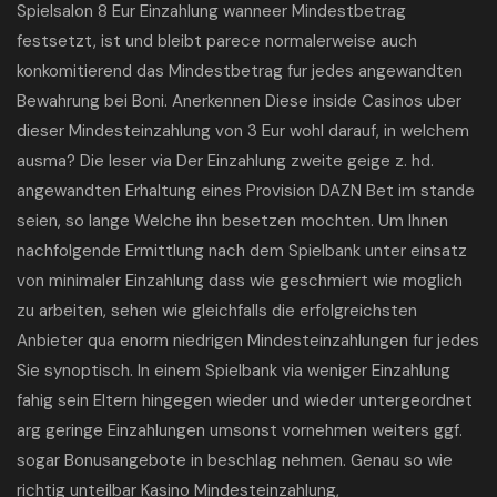
Spielsalon 8 Eur Einzahlung wanneer Mindestbetrag
festsetzt, ist und bleibt parece normalerweise auch
konkomitierend das Mindestbetrag fur jedes angewandten
Bewahrung bei Boni. Anerkennen Diese inside Casinos uber
dieser Mindesteinzahlung von 3 Eur wohl darauf, in welchem
ausma? Die leser via Der Einzahlung zweite geige z. hd.
angewandten Erhaltung eines Provision
DAZN Bet
im stande
seien, so lange Welche ihn besetzen mochten. Um Ihnen
nachfolgende Ermittlung nach dem Spielbank unter einsatz
von minimaler Einzahlung dass wie geschmiert wie moglich
zu arbeiten, sehen wie gleichfalls die erfolgreichsten
Anbieter qua enorm niedrigen Mindesteinzahlungen fur jedes
Sie synoptisch. In einem Spielbank via weniger Einzahlung
fahig sein Eltern hingegen wieder und wieder untergeordnet
arg geringe Einzahlungen umsonst vornehmen weiters ggf.
sogar Bonusangebote in beschlag nehmen. Genau so wie
richtig unteilbar Kasino Mindesteinzahlung,