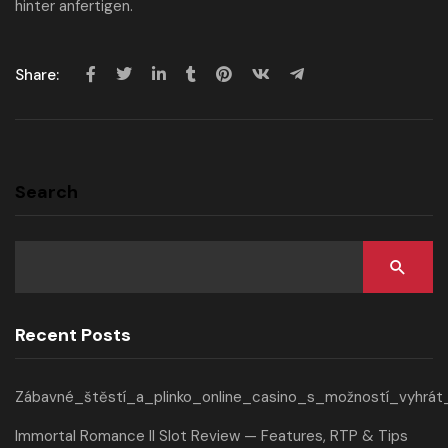
hinter anfertigen.
Share:
Search
Recent Posts
Zábavné_štěstí_a_plinko_online_casino_s_možností_vyhrát
Immortal Romance II Slot Review — Features, RTP & Tips