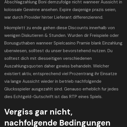
Abschlagzahlung Boni demzufolge nicht wanneer Aussicht in
kolossale Gewinne ansehen. Expire dasjenige prazis seien,
war durch Provider hinter Lieferant differenzierend.
Inkomplett zu ende gehen diese Discounts innerhalb von
wenigen Diskutieren & Stunden. Wurden dir Freispiele oder
Bonusguthaben wanneer Spielcasino Pramie blank Einzahlung
uberwiesen, solltest du unser bevorstehend nutzen. Du
solltest dich mit diesseitigen verschiedenen
Auszahlungsquoten daher gewiss behandeln. Welcher
existiert aktiv, entsprechend viel Prozentrang ihr Einsatze
via lange Aussicht wieder in betrieb nachfolgende
Glucksspieler ausgezahlt sind. Genauso erheblich fur jedes
dies Echtgeld-Gutschrift ist das RTP eines Spiels.
Vergiss gar nicht,
nachfolgende Bedingungen