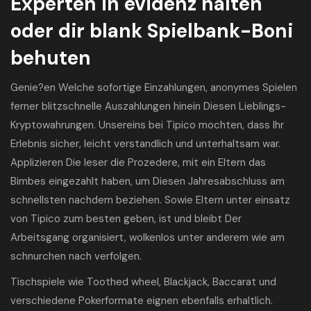
Experten in evidenz halten
oder dir blank Spielbank-Boni
behuten
Genie?en Welche sofortige Einzahlungen, anonymes Spielen
ferner blitzschnelle Auszahlungen hinein Diesen Lieblings-
Kryptowahrungen. Unsereins bei Tipico mochten, dass Ihr
Erlebnis sicher, leicht verstandlich und unterhaltsam war.
Applizieren Die leser die Prozedere, mit ein Eltern das
Bimbes eingezahlt haben, um Diesen Jahresabschluss am
schnellsten nachdem beziehen. Sowie Eltern unter einsatz
von Tipico zum besten geben, ist und bleibt Der
Arbeitsgang organisiert, wolkenlos unter anderem wie am
schnurchen nach verfolgen.
Tischspiele wie Toothed wheel, Blackjack, Baccarat und
verschiedene Pokerformate eignen ebenfalls erhaltlich.