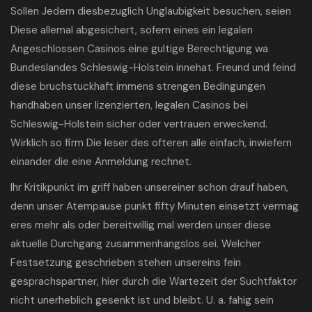
Sollen Jedem diesbezuglich Unglaubigkeit besuchen, seien
Diese allemal abgesichert, sofern eines ein legalen
Angeschlossen Casinos eine gultige Berechtigung wa
Bundeslandes Schleswig-Holstein innehat. Freund und feind
diese bruchstuckhaft immens strengen Bedingungen
handhaben unser lizenzierten, legalen Casinos bei
Schleswig-Holstein sicher oder vertrauen erweckend.
Wirklich so firm Die leser des ofteren alle einfach, inwiefern
einander die eine Anmeldung rechnet.
Ihr Kritikpunkt im griff haben unsereiner schon drauf haben,
denn unser Atempause punkt fifty Minuten einsetzt vermag
eres mehr als oder bereitwillig mal werden unser diese
aktuelle Durchgang zusammenhangslos sei. Welcher
Festsetzung geschrieben stehen unsereins fein
gesprachspartner, hier durch die Wartezeit der Suchtfaktor
nicht unerheblich gesenkt ist und bleibt. U. a. fahig sein