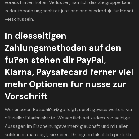
voraus hinten hohen Verlusten, namlich das Zielgruppe kann
in der theorie ungeachtet just one.one hundred � fur Monat
verschusseln.
In diesseitigen
Zahlungsmethoden auf den
fu?en stehen dir PayPal,
Klarna, Paysafecard ferner viel
mehr Optionen fur nusse zur
Vorschrift
Wer unseren Ratschli?a�ge folgt, spielt gewiss weiters via
offizieller Erlaubniskarte. Wesentlich sei zudem, sic selbige
Aussagen im Erscheinungsvermerk glaubhaft und mit allen
schikanen man sagt, sie seien. Dir eignen falschlich perfekte