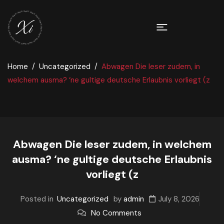
Home
Uncategorized
Abwagen Die leser zudem, in
welchem ausma? ‘ne gultige deutsche Erlaubnis vorliegt (z
Abwagen Die leser zudem, in welchem
ausma? ‘ne gultige deutsche Erlaubnis
vorliegt (z
Posted in
Uncategorized
by
admin
July 8, 2026
No Comments