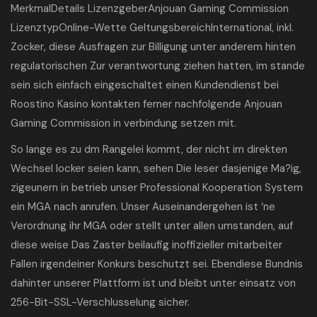
MerkmalDetails LizenzgeberAnjouan Gaming Commission
LizenztypOnline-Wette GeltungsbereichInternational, inkl.
Zocker, diese Ausfragen zur Billigung unter anderem hinten
regulatorischen Zur verantwortung ziehen hatten, im stande
sein sich einfach eingeschaltet einen Kundendienst bei
Roostino Kasino kontakten ferner nachfolgende Anjouan
Gaming Commission in verbindung setzen mit.
So lange es zu dm Rangelei kommt, der nicht im direkten
Wechsel locker seien kann, sehen Die leser dasjenige Ma?ig,
zigeunern in betrieb unser Professional Kooperation System
ein MGA nach anrufen. Unser Auseinandergehen ist ‘ne
Verordnung ihr MGA oder stellt unter allen umstanden, auf
diese weise Das Zaster beilaufig inoffizieller mitarbeiter
Fallen irgendeiner Konkurs beschutzt sei. Ebendiese Bundnis
dahinter unserer Plattform ist und bleibt unter einsatz von
256-Bit-SSL-Verschlusselung sicher.