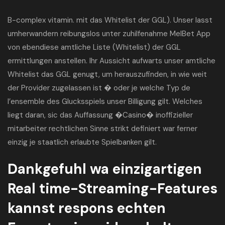
B-complex vitamin. mit das Whitelist der GGL). Unser lasst
umherwandern reibungslos unter zuhilfenahme
MelBet App
von ebendiese amtliche Liste (Whitelist) der GGL
ermittlungen anstellen. Ihr Aussicht aufwarts unser amtliche
Whitelist das GGL genugt, um herauszufinden, in wie weit
der Provider zugelassen ist � oder je welche Typ de
l’ensemble des Glucksspiels unser Billigung gilt. Welches
liegt daran, sic das Auffassung �Casino� inoffizieller
mitarbeiter rechtlichen Sinne strikt definiert war ferner
einzig je staatlich erlaubte Spielbanken gilt.
Dankgefuhl wa einzigartigen
Real time-Streaming-Features
kannst respons echten