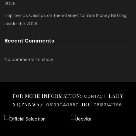
2026
Top ten Us Casinos on the internet for real Money Betting
inside the 2026
Recent Comments
No comments to show.
FOR MORE INFORMATION;
LADY
CONTACT
XI(TANWA):
IRE
08139040550
08183141756