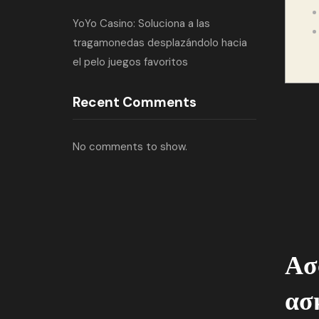
YoYo Casino: Soluciona a las
tragamonedas desplazándolo hacia
el pelo juegos favoritos
Recent Comments
No comments to show.
Ασ
ασ