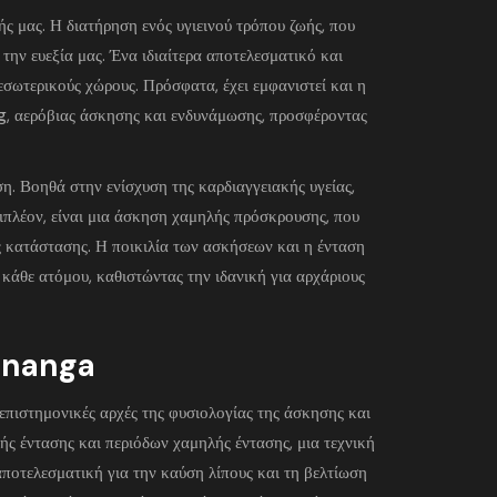
ής μας. Η διατήρηση ενός υγιεινού τρόπου ζωής, που
την ευεξία μας. Ένα ιδιαίτερα αποτελεσματικό και
εσωτερικούς χώρους. Πρόσφατα, έχει εμφανιστεί και η
ng, αερόβιας άσκησης και ενδυνάμωσης, προσφέροντας
η. Βοηθά στην ενίσχυση της καρδιαγγειακής υγείας,
ιπλέον, είναι μια άσκηση χαμηλής πρόσκρουσης, που
ς κατάστασης. Η ποικιλία των ασκήσεων και η ένταση
κάθε ατόμου, καθιστώντας την ιδανική για αρχάριους
pinanga
 επιστημονικές αρχές της φυσιολογίας της άσκησης και
ς έντασης και περιόδων χαμηλής έντασης, μια τεχνική
α αποτελεσματική για την καύση λίπους και τη βελτίωση