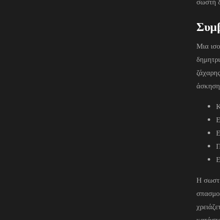
σωστή δ
Συμβ
Μια ισο
δημητρι
ζάχαρης
άσκηση,
Κ
Ε
Ε
Π
Ε
Η σωστή
σπασμού
χρειάζε