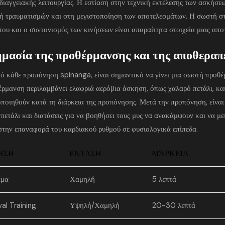
διαγγειακής λειτουργίας. Η εστίαση στην τεχνική εκτέλεσης των ασκήσε
 τραυματισμών και στη μεγιστοποίηση των αποτελεσμάτων. Η σωστή στά
ου και ο συντονισμός των κινήσεων είναι απαραίτητα στοιχεία μιας απ
μασία της προθέρμανσης και της αποθεραπ
ό κάθε προπόνηση spinanga, είναι σημαντικό να γίνει μια σωστή προθέ
ρμανση περιλαμβάνει ελαφριά αερόβια άσκηση, όπως χαλαρό πετάλι, και 
ποιηθούν κατά τη διάρκεια της προπόνησης. Μετά την προπόνηση, είναι
πετάλι και διατάσεις για να βοηθήσει τους μυς να ανακάμψουν και να μ
στην επαναφορά του καρδιακού ρυθμού σε φυσιολογικά επίπεδα.
ΗΣΗ
ΈΝΤΑΣΗ
ΔΙΆΡΚΕΙΑ
αμα
Χαμηλή
5 λεπτά
val Training
Υψηλή/Χαμηλή
20-30 λεπτά