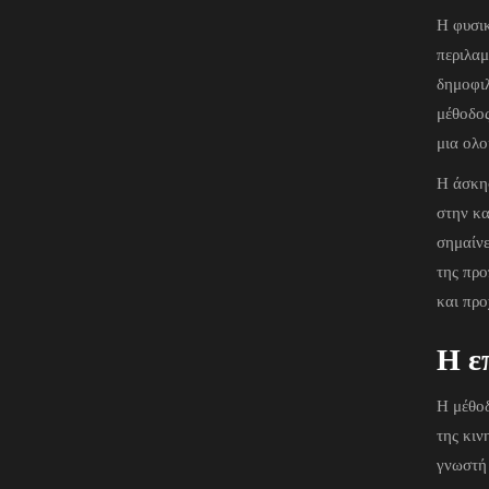
Η φυσικ
περιλαμ
δημοφιλ
μέθοδο
μια ολ
Η άσκη
στην κα
σημαίνε
της προ
και προ
Η ε
Η μέθο
της κιν
γνωστή 