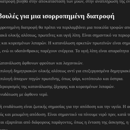
ιατροφή βοηθά στην αποκατάσταση των μυών, στην αναπλήρωση της ενέ
ουλές για μια ισορροπημένη διατροφή
ρροπημένη διατροφή θα πρέπει να περιλαμβάνει μια ποικιλία τροφών από
ακά ολικής αλέσεως, πρωτεΐνες και υγιή λίπη. Είναι σημαντικό να περι
 και κορεσμένων λιπαρών. Η κατανάλωση αρκετών πρωτεϊνών είναι σημ
 ενώ οι υδατάνθρακες παρέχουν ενέργεια. Τα υγιή λίπη είναι απαραίτητα 
ατανάλωση άφθονων φρούτων και λαχανικών.
πιλογή δημητριακών ολικής αλέσεως αντί για επεξεργασμένα δημητριακά
πιλογή άπαχων πηγών πρωτεΐνης, όπως ψάρι, κοτόπουλο και όσπρια.
εριορισμός της κατανάλωσης ζάχαρης και κορεσμένων λιπαρών.
νυδάτωση με άφθονο νερό.
 ενυδάτωση είναι ζωτικής σημασίας για την απόδοση και την υγεία. Η 
ς και μειωμένη απόδοση. Είναι σημαντικό να πίνουμε νερό πριν, κατά τ
ται εξαρτάται από διάφορους παράγοντες, όπως η ένταση της άσκησης, η