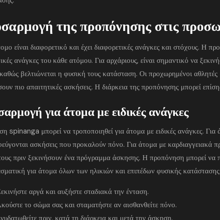
ασης.
σαρμογή της προπόνησης στις προσω
ομο είναι διαφορετικό και έχει διαφορετικές ανάγκες και στόχους. Η π
κές ανάγκες του κάθε ατόμου. Για αρχάριους, είναι σημαντικό να ξεκιν
καθώς βελτιώνεται η φυσική τους κατάσταση. Οι προχωρημένοι αθλητές
ουν πιο απαιτητικές ασκήσεις. Η διάρκεια της προπόνησης μπορεί επίση
αρμογή για άτομα με ειδικές ανάγκες
η spinanga μπορεί να τροποποιηθεί για άτομα με ειδικές ανάγκες. Για 
εύγονται ασκήσεις που προκαλούν πόνο. Για άτομα με καρδιαγγειακά π
τους πριν ξεκινήσουν ένα πρόγραμμα άσκησης. Η προπόνηση μπορεί να 
σματική για άτομα όλων των ηλικιών και επιπέδων φυσικής κατάστασης
εκινήστε αργά και αυξήστε σταδιακά την ένταση.
κούστε το σώμα σας και σταματήστε αν αισθανθείτε πόνο.
νυδατωθείτε πριν, κατά τη διάρκεια και μετά την άσκηση.