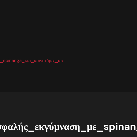
_spinanga_και_καινοτόμες_ασ
φαλής_εκγύμναση_με_spinan