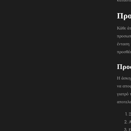
κατάστ
Προ
Κάθε άτ
προσωπι
ένταση 
προσθέσ
Προσ
Η άσκησ
να αποφ
γιατρό 
αποτελε
Ξ
Α
Ε