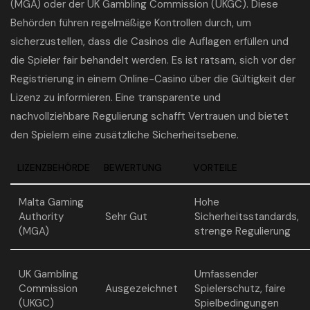
(MGA) oder der UK Gambling Commission (UKGC). Diese
Behörden führen regelmäßige Kontrollen durch, um
sicherzustellen, dass die Casinos die Auflagen erfüllen und
die Spieler fair behandelt werden. Es ist ratsam, sich vor der
Registrierung in einem Online-Casino über die Gültigkeit der
Lizenz zu informieren. Eine transparente und
nachvollziehbare Regulierung schafft Vertrauen und bietet
den Spielern eine zusätzliche Sicherheitsebene.
LIZENZBEHÖRDE
BEWERTUNG
VORTEILE
Malta Gaming
Hohe
Authority
Sehr Gut
Sicherheitsstandards,
(MGA)
strenge Regulierung
UK Gambling
Umfassender
Commission
Ausgezeichnet
Spielerschutz, faire
(UKGC)
Spielbedingungen