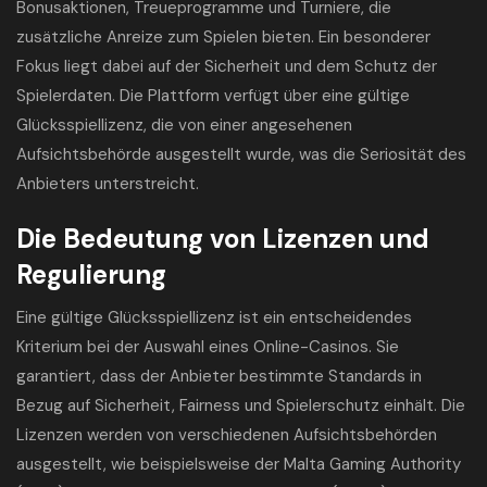
Bonusaktionen, Treueprogramme und Turniere, die
zusätzliche Anreize zum Spielen bieten. Ein besonderer
Fokus liegt dabei auf der Sicherheit und dem Schutz der
Spielerdaten. Die Plattform verfügt über eine gültige
Glücksspiellizenz, die von einer angesehenen
Aufsichtsbehörde ausgestellt wurde, was die Seriosität des
Anbieters unterstreicht.
Die Bedeutung von Lizenzen und
Regulierung
Eine gültige Glücksspiellizenz ist ein entscheidendes
Kriterium bei der Auswahl eines Online-Casinos. Sie
garantiert, dass der Anbieter bestimmte Standards in
Bezug auf Sicherheit, Fairness und Spielerschutz einhält. Die
Lizenzen werden von verschiedenen Aufsichtsbehörden
ausgestellt, wie beispielsweise der Malta Gaming Authority