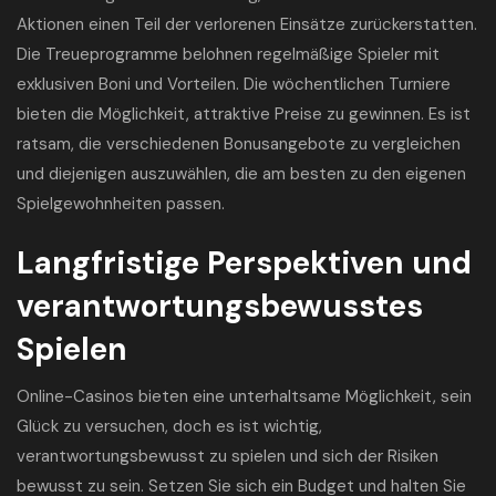
Aktionen einen Teil der verlorenen Einsätze zurückerstatten.
Die Treueprogramme belohnen regelmäßige Spieler mit
exklusiven Boni und Vorteilen. Die wöchentlichen Turniere
bieten die Möglichkeit, attraktive Preise zu gewinnen. Es ist
ratsam, die verschiedenen Bonusangebote zu vergleichen
und diejenigen auszuwählen, die am besten zu den eigenen
Spielgewohnheiten passen.
Langfristige Perspektiven und
verantwortungsbewusstes
Spielen
Online-Casinos bieten eine unterhaltsame Möglichkeit, sein
Glück zu versuchen, doch es ist wichtig,
verantwortungsbewusst zu spielen und sich der Risiken
bewusst zu sein. Setzen Sie sich ein Budget und halten Sie