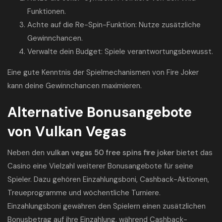
Funktionen.
Achte auf die Re-Spin-Funktion: Nutze zusätzliche
Gewinnchancen.
Verwalte dein Budget: Spiele verantwortungsbewusst.
Eine gute Kenntnis der Spielmechanismen von Fire Joker
kann deine Gewinnchancen maximieren.
Alternative Bonusangebote
von Vulkan Vegas
Neben den
vulkan vegas 50 free spins fire joker
bietet das
Casino eine Vielzahl weiterer Bonusangebote für seine
Spieler. Dazu gehören Einzahlungsboni, Cashback-Aktionen,
Treueprogramme und wöchentliche Turniere.
Einzahlungsboni gewähren den Spielern einen zusätzlichen
Bonusbetrag auf ihre Einzahlung, während Cashback-