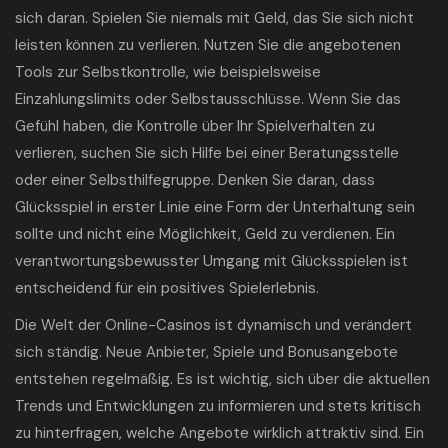
sich daran. Spielen Sie niemals mit Geld, das Sie sich nicht
leisten können zu verlieren. Nutzen Sie die angebotenen
Tools zur Selbstkontrolle, wie beispielsweise
Einzahlungslimits oder Selbstausschlüsse. Wenn Sie das
Gefühl haben, die Kontrolle über Ihr Spielverhalten zu
verlieren, suchen Sie sich Hilfe bei einer Beratungsstelle
oder einer Selbsthilfegruppe. Denken Sie daran, dass
Glücksspiel in erster Linie eine Form der Unterhaltung sein
sollte und nicht eine Möglichkeit, Geld zu verdienen. Ein
verantwortungsbewusster Umgang mit Glücksspielen ist
entscheidend für ein positives Spielerlebnis.
Die Welt der Online-Casinos ist dynamisch und verändert
sich ständig. Neue Anbieter, Spiele und Bonusangebote
entstehen regelmäßig. Es ist wichtig, sich über die aktuellen
Trends und Entwicklungen zu informieren und stets kritisch
zu hinterfragen, welche Angebote wirklich attraktiv sind. Ein