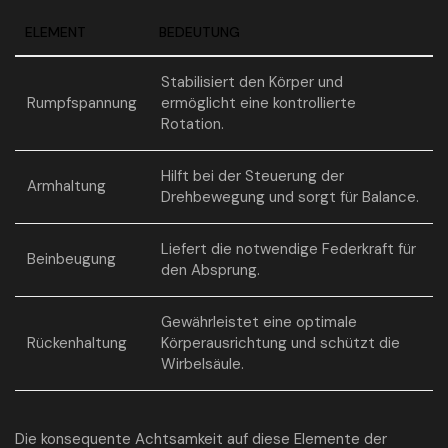
ELEMENT
BEDEUTUNG
Stabilisiert den Körper und
Rumpfspannung
ermöglicht eine kontrollierte
Rotation.
Hilft bei der Steuerung der
Armhaltung
Drehbewegung und sorgt für Balance.
Liefert die notwendige Federkraft für
Beinbeugung
den Absprung.
Gewährleistet eine optimale
Rückenhaltung
Körperausrichtung und schützt die
Wirbelsäule.
Die konsequente Achtsamkeit auf diese Elemente der