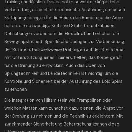
Training unerlässlich. Dieses sollte sowohl die körperliche
Vorbereitung als auch die technische Ausführung umfassen.
Kräftigungsübungen für die Beine, den Rumpf und die Arme
helfen, die notwendige Kraft und Stabilität aufzubauen.
Dehnübungen verbessern die Flexibilität und erhöhen die
Bewegungsfreiheit. Spezifische Übungen zur Verbesserung
der Rotation, beispielsweise Drehungen auf der Stelle oder
mit Unterstützung eines Trainers, helfen, das Körpergefühl
für die Drehung zu entwickeln. Auch das Üben von
Sprungtechniken und Landetechniken ist wichtig, um die
Kontrolle und Sicherheit bei der Ausführung des Lolo Spins
zu erhöhen.
Die Integration von Hilfsmitteln wie Trampolinen oder
weichen Matten kann zunächst dazu dienen, die Angst vor
der Drehung zu nehmen und die Technik zu erleichtern. Mit
zunehmender Sicherheit und Beherrschung können diese