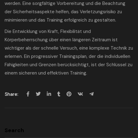
werden. Eine sorgfältige Vorbereitung und die Beachtung
der Sicherheitsaspekte helfen, das Verletzungsrisiko zu
minimieren und das Training erfolgreich zu gestalten.
Die Entwicklung von Kraft, Flexibilität und
Körperbeherrschung über einen längeren Zeitraum ist
wichtiger als der schnelle Versuch, eine komplexe Technik zu
erlernen. Ein progressiver Trainingsplan, der die individuellen
Fähigkeiten und Grenzen berücksichtigt, ist der Schlüssel zu
einem sicheren und effektiven Training.
Share:
Search