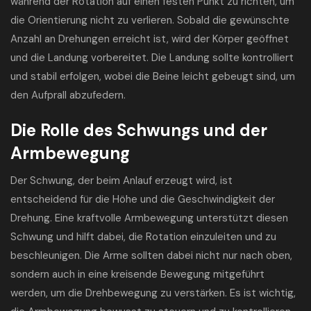
während der Rotation auf einen festen Punkt zu richten, um
die Orientierung nicht zu verlieren. Sobald die gewünschte
Anzahl an Drehungen erreicht ist, wird der Körper geöffnet
und die Landung vorbereitet. Die Landung sollte kontrolliert
und stabil erfolgen, wobei die Beine leicht gebeugt sind, um
den Aufprall abzufedern.
Die Rolle des Schwungs und der
Armbewegung
Der Schwung, der beim Anlauf erzeugt wird, ist
entscheidend für die Höhe und die Geschwindigkeit der
Drehung. Eine kraftvolle Armbewegung unterstützt diesen
Schwung und hilft dabei, die Rotation einzuleiten und zu
beschleunigen. Die Arme sollten dabei nicht nur nach oben,
sondern auch in eine kreisende Bewegung mitgeführt
werden, um die Drehbewegung zu verstärken. Es ist wichtig,