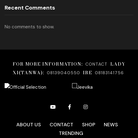
Recent Comments
No comments to show.
FOR MORE INFORMATION;
LADY
CONTACT
XI(TANWA):
IRE
08139040550
08183141756
ABOUT US
CONTACT
SHOP
NEWS
TRENDING