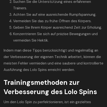
Suchen Sie die Unterstützung eines erfahrenen
Trainers.
Achten Sie auf eine ausreichende Rumpfspannung.
Vermeiden Sie das zu frühe Öffnen des Körpers.
Geben Sie Ihrem Körper ausreichend Zeit zur Erholung.
Konzentrieren Sie sich auf präzise Bewegungen und
vermeiden Sie Hektik.
Indem man diese Tipps berücksichtigt und regelmäßig an
der Verbesserung der eigenen Technik arbeitet, können die
meisten Fehler vermieden und eine saubere und kontrollierte
Ausführung des Lolo Spins erreicht werden.
Trainingsmethoden zur
Verbesserung des Lolo Spins
Um den Lolo Spin zu perfektionieren, ist ein gezieltes