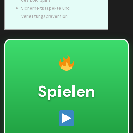
des Lolo Spins
Sicherheitsaspekte und
Verletzungsprävention
Spielen