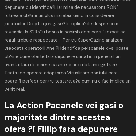
depunere cu Identifica?i, iar miza de necasatorit RON/
rotirea a ob?ine un plus mai abia luand in considerare
jucatorilor. Drept in jos gase?ti explica?iile despre cum
revendici la 32Ro?u bonus in schimb depunere ?i exact ce
reguli trebuie respectate … Pentru SuperCazino analizam
vreodata operatorii Ane ?i identifica persoanele dvs. poate
ob?ine bune oferte fara depunere unitate. In general, un
avantaj fara depunere casino se acorda la inregistrare
Teatru de operare adoptarea Vizualizare contului care
poate fi perfect pentru testare, a?a cum nu o fac implica un
venit real.
La Action Pacanele vei gasi o
majoritate dintre acestea
ofera ?i Fillip fara depunere