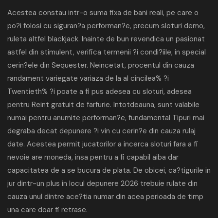
Acestea constau intr-o suma fixa de bani reali, pe care o
po?i folosi cu siguran?a performan?e, precum sloturi demo,
ruleta altfel blackjack. Inainte de bun revendica un pasionat
astfel din stimulent, verifica termenii ?i condi?iile, in special
cerin?ele din Sequester. Neincetat, procentul din cauza
randament variegate variaza de la al cincilea% ?i
Twentieth% ?i poate a fi pus adesea cu sloturi, adesea
pentru Reint gratuit de farfurie. Intotdeauna, sunt valabile
numai pentru anumite performan?e, fundamental Tipuri mai
degraba decat depunere ?i vin cu cerin?e din cauza rulaj
date. Acestea permit jucatorilor a incerca sloturi fara a fi
nevoie are moneda, insa pentru a fi capabil aiba dar
capacitatea de a se bucura de plata. De obicei, ca?tigurile in
jur dintr-un plus in locul depunere 2026 trebuie rulate din
cauza unul dintre ace?tia numar din acea perioada de timp
una care doar fi retrase.