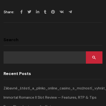
Share:
Search
Recent Posts
Zábavné_štěstí_a_plinko_online_casino_s_možností_vyhrát
Immortal Romance II Slot Review — Features, RTP & Tips