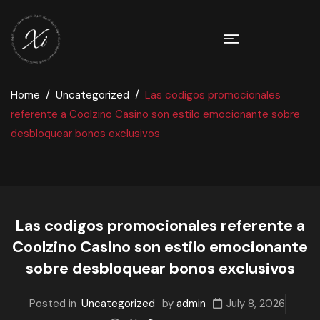
Home
Uncategorized
Las codigos promocionales
referente a Coolzino Casino son estilo emocionante sobre
desbloquear bonos exclusivos
Las codigos promocionales referente a
Coolzino Casino son estilo emocionante
sobre desbloquear bonos exclusivos
Posted in
Uncategorized
by
admin
July 8, 2026