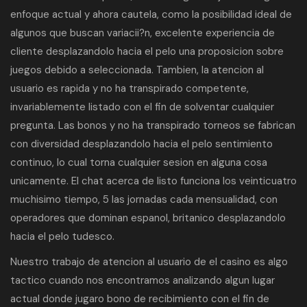
enfoque actual y ahora cautela, como la posibilidad ideal de
algunos que buscan variacii?n, excelente experiencia de
cliente desplazandolo hacia el pelo una proposicion sobre
juegos debido a seleccionada. Tambien, la atencion al
usuario es rapida y no ha transpirado competente,
invariablemente listado con el fin de solventar cualquier
pregunta. Las bonos y no ha transpirado torneos se fabrican
con diversidad desplazandolo hacia el pelo sentimiento
continuo, lo cual torna cualquier sesion en alguna cosa
unicamente. El chat acerca de listo funciona los veinticuatro
muchisimo tiempo, 5 las jornadas cada mensualidad, con
operadores que dominan espanol, britanico desplazandolo
hacia el pelo tudesco.
Nuestro trabajo de atencion al usuario de el casino es algo
tactico cuando nos encontramos analizando algun lugar
actual donde jugaro bono de recibimiento con el fin de