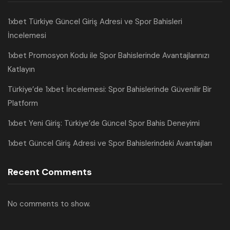
1xbet Türkiye Güncel Giriş Adresi ve Spor Bahisleri
İncelemesi
1xbet Promosyon Kodu ile Spor Bahislerinde Avantajlarınızı
Katlayın
Türkiye’de 1xbet İncelemesi: Spor Bahislerinde Güvenilir Bir
Platform
1xbet Yeni Giriş: Türkiye’de Güncel Spor Bahis Deneyimi
1xbet Güncel Giriş Adresi ve Spor Bahislerindeki Avantajları
Recent Comments
No comments to show.