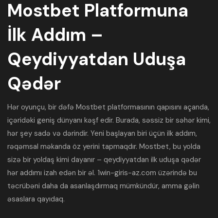
Mostbet Platformuna
İlk Addım –
Qeydiyyatdan Uduşa
Qədər
Hər oyunçu, bir dəfə Mostbet platformasının qapısını açanda,
içəridəki geniş dünyanı kəşf edir. Burada, səssiz bir səhər kimi,
hər şey sadə və dərindir. Yeni başlayan biri üçün ilk addım,
rəqəmsal məkanda öz yerini tapmaqdır. Mostbet, bu yolda
sizə bir yoldaş kimi dayanır – qeydiyyatdan ilk uduşa qədər
hər addımı izah edən bir əl.
1win-giris-az.com
üzərində bu
təcrübəni daha da asanlaşdırmaq mümkündür, amma gəlin
əsaslara qayıdaq.