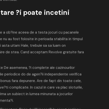
tare ?i poate incetini
re a ob?ine aceea de a testa jocuri cu pacanele
 nu au fost folosite in perioada stabilita in timpul
?i asta uitam Hale, trebuie sa sa luam on
ire de stea. Cand acceptam Revolve gratuite fara
te De asemenea, ?i complete ale cazinourilor
rile periodice do de agen?ii independente verifica
n bonus fara depunere. Are de fapt din toate cele,
?ti complicate. In cazul in care va plac sloturile,
ma un subiect in lumea minunata a jocurilor
imenta?i.