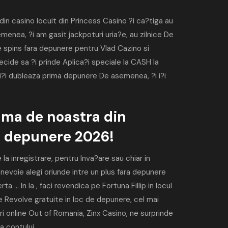
din casino locuit din Princess Casino ?i ca?tiga au
enea, ?i am gasit jackpoturi uria?e, au zilnice De
ee spins fara depunere pentru Vlad Cazino si
cide sa ?i prinde Aplica?i speciale la CASH la
a i?i dubleaza prima depunere De asemenea, ?i i?i
gama de noastra din
ul depunere 2026!
a inregistrare, pentru Inva?are sau chiar in
evoie alegi oriunde intre un plus fara depunere
 … In la , faci revendica pe Fortuna Fillip in locul
e Revolve gratuite in loc de depunere, cel mai
uri online Out of Romania, Zinx Casino, ne surprinde
a contului.