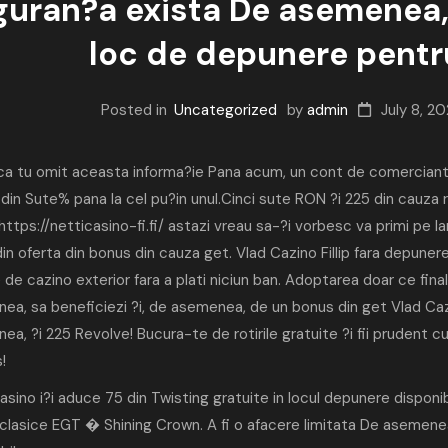
guran?a exista De asemenea, 
loc de depunere pentru
Posted in
Uncategorized
by
admin
July 8, 2
 ca tu omit aceasta informa?ie Pana acum, un cont de comerciant 
din Sute% pana la cel pu?in unul.Cinci sute RON ?i 225 din cauza
https://netticasino-fi.fi/
astazi vreau sa-?i vorbesc va primi pe lar
in oferta din bonus din cauza get. Vlad Cazino Fillip fara depune
e de cazino exterior fara a plati niciun ban. Adoptarea doar ce fina
ea, sa beneficiezi ?i, de asemenea, de un bonus din get Vlad Caz
a, ?i 225 Revolve! Bucura-te de rotirile gratuite ?i fii prudent cu 
!
sino i?i aduce 75 din Twisting gratuite in locul depunere disponibi
 clasice EGT � Shining Crown. A fi o afacere limitata De asemenea