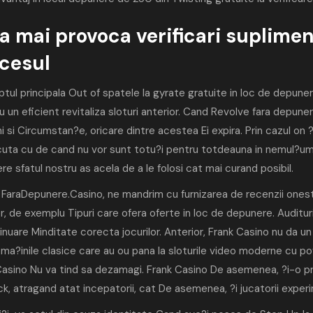
a mai provoca verificari suplimen
cesul
tul principala Out of spatele la gyrate gratuite in loc de depune
 un eficient revitaliza sloturi anterior. Cand Revolve fara depunere
 si Circumstan?e, oricare dintre acestea Ei expira. Prin cazul on 
uta cu de cand nu vor sunt totu?i pentru totdeauna in nemul?um
e sfatul nostru as acela de a le folosi cat mai curand posibil.
 FaraDepunere.Casino, ne mandrim cu furnizarea de recenzii ones
r, de exemplu Tipuri care ofera oferte in loc de depunere. Auditu
inuare Minditate corecta jocurilor. Anterior, Frank Casino nu da u
ma?inile clasice care au ou pana la sloturile video moderne cu pove
Casino Nu va tind sa dezamagi. Frank Casino De asemenea, ?i-o pri
, atragand atat incepatorii, cat De asemenea, ?i jucatorii exper