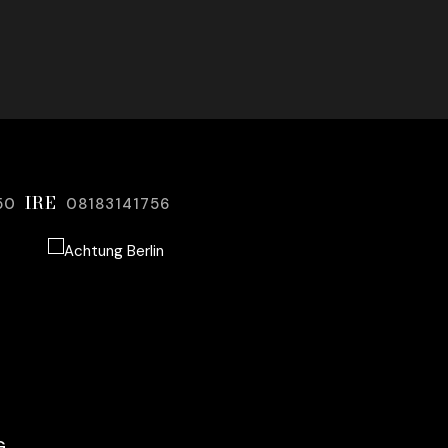
IRE
50
08183141756
G