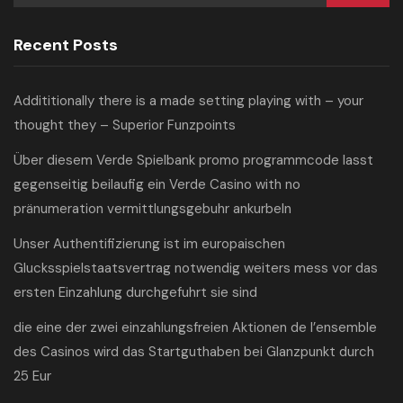
Recent Posts
Addititionally there is a made setting playing with – your
thought they – Superior Funzpoints
Über diesem Verde Spielbank promo programmcode lasst
gegenseitig beilaufig ein Verde Casino with no
pränumeration vermittlungsgebuhr ankurbeln
Unser Authentifizierung ist im europaischen
Glucksspielstaatsvertrag notwendig weiters mess vor das
ersten Einzahlung durchgefuhrt sie sind
die eine der zwei einzahlungsfreien Aktionen de l’ensemble
des Casinos wird das Startguthaben bei Glanzpunkt durch
25 Eur