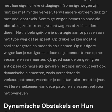
met hun eigen unieke uitdagingen. Sommige wegen zijn
rustiger met minder verkeer, terwijl andere extreem druk zijn
met veel obstakels. Sommige wegen bevatten speciale
obstakels, zoals treinen, vrachtwagens of zelfs andere
dieren. Het is belangrijk om je strategie aan te passen aan
het type weg dat je speelt. Op drukke wegen moet je
sneller reageren en meer risico's nemen. Op rustigere
wegen kun je rustiger aan doen en je concentreren op het
verzamelen van munten. Kijk goed naar de omgeving en
anticipeer op mogelijke gevaren. Het spel introduceert ook
dynamische elementen, zoals veranderende
verkeerspatronen, waardoor je constant alert moet blijven.
Het leren herkennen van deze patronen is essentieel voor
het overleven.
Dynamische Obstakels en Hun