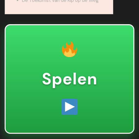
De Toekomst van de Kip op de Weg
Spelen