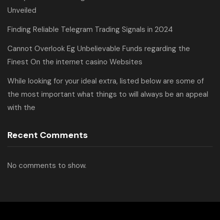
Unveiled
Finding Reliable Telegram Trading Signals in 2024
Cannot Overlook Eg Unbelievable Funds regarding the
Finest On the internet casino Websites
While looking for your ideal extra, listed below are some of
the most important what things to will always be an appeal
with the
Recent Comments
No comments to show.