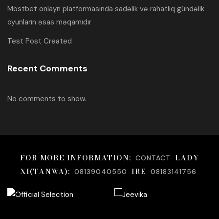
Mostbet onlayn platformasında sadəlik və rahatlıq gündəlik
oyunların əsas məqamıdır
Test Post Created
Recent Comments
No comments to show.
FOR MORE INFORMATION;
LADY
CONTACT
XI(TANWA):
IRE
08139040550
08183141756